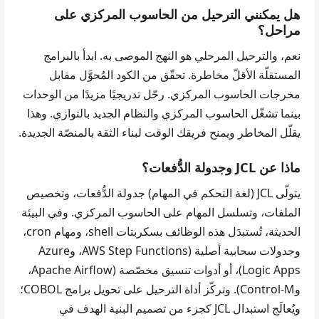
هل يمكنني الترحيل من الحاسوب المركزي على
مراحل؟
نعم، والترحيل المرحلي هو النهج الموصى به. ابدأ بالبرامج
المستقلّة الأقلّ مخاطرة. تحقّق من الكود المُحوَّل مقابل
مخرجات الحاسوب المركزي. رحّل تدريجيًا مزيدًا من الوحدات
بينما تشغّل الحاسوب المركزي والنظام الجديد بالتوازي. وهذا
يقلّل المخاطر ويمنح فريقك الوقت لبناء الثقة بالمنصّة الجديدة.
ماذا عن JCL وجدولة الدُّفعات؟
يتولّى JCL (لغة التحكم في المهام) جدولة الدُّفعات، وتخصيص
الملفات، وتسلسل المهام على الحاسوب المركزي. وفي البيئة
الحديثة، تُستبدَل هذه الوظائف بسكربتات shell، ومهام cron،
وجدولات سحابية أصلية (AWS Step Functions، وAzure
Logic Apps)، أو أدوات تنسيق مخصّصة (Apache Airflow،
وControl-M). وتركّز أداة الترحيل على تحويل برامج COBOL؛
ويُعالَج استبدال JCL كجزء من تصميم البنية الهدف في