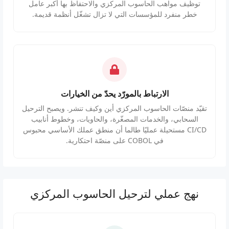
توظيف مواهب الحاسوب المركزي والاحتفاظ بها أكبر عامل
خطر منفرد للمؤسسات التي لا تزال تشغّل أنظمة قديمة.
الارتباط بالمورّد يحدّ من الخيارات
تقيّد منصّات الحاسوب المركزي أين وكيف تنشر. ويصبح الترحيل
السحابي، والخدمات المصغّرة، والحاويات، وخطوط أنابيب
CI/CD مستحيلة عمليًا طالما أن منطق عملك الأساسي محبوس
في COBOL على منصّة احتكارية.
نهج عملي لترحيل الحاسوب المركزي