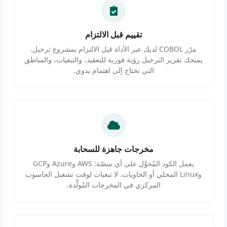
تقييم قبل الالتزام
مرّر COBOL لديك عبر الأداة قبل الالتزام بمشروع ترحيل.
يمنحك تقرير الترحيل رؤية فورية للتعقيد، والتبعيات، والمناطق
التي تحتاج إلى اهتمام يدوي.
مخرجات جاهزة للسحابة
يعمل الكود المُحوَّل على أي منصّة: AWS وAzure وGCP
وLinux المحلي أو الحاويات. لا تبعيات لوقت تشغيل الحاسوب
المركزي في المخرجات المُولَّدة.