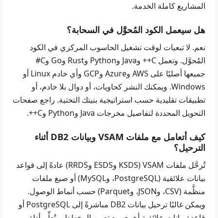
المشاريع كاملة الخدمة.
هل سيعمل الكود المُحوَّل في السحابة؟
نعم. لا تبعيات لوقت تشغيل الحاسوب المركزي في الكود
المُحوَّل. وتعمل C++ وJava وPython وRust وGo وC#
جميعها أصليًا على AWS وAzure وGCP وأي خادم Linux أو
Windows. ويمكنك النشر كحاويات، أو دوال بلا خادم، أو
تطبيقات تقليدية حسب استراتيجية بنيتك التحتية. راجع صفحات
التحويل المحددة لتفاصيل مخرجات
Java
و
Python
و
C++
.
كيف أتعامل مع ملفات VSAM وبيانات DB2 أثناء
الترحيل؟
تُرحَّل ملفات VSAM (KSDS وESDS وRRDS) عادةً إلى قواعد
بيانات علائقية (PostgreSQL، وMySQL) أو صيغ ملفات
منظَّمة (CSV، وJSON، وParquet) حسب أنماط الوصول.
ويمكن غالبًا ترحيل بيانات DB2 مباشرةً إلى PostgreSQL أو
قاعدة بيانات علائقية أخرى مع تعيين المخطط. وتُعلِّم أداة