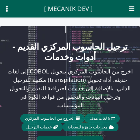
[ MECANIK DEV ]
ترحيل الحاسوب المركزي القديم -
أدوات وخدمات
اخرج من الحاسوب المركزي بتحويل COBOL إلى لغات
حديثة. أداة تحويل (transpilation) مكتبية للترحيل
الذاتي، بالإضافة إلى خدمات احترافية للتقييم والتحويل
وترحيل البيانات والتحقق من قواعد الكود في
المؤسسات.
6 لغات هدف
الخروج من الحاسوب المركزي
مخرجات جاهزة للسحابة
خدمات الترحيل