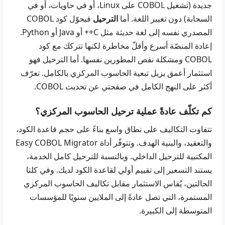
جديدة (تشغيل COBOL على Linux، أو في حاويات، أو في
السحابة) دون تغيير اللغة. أما
الترحيل
فيحوّل كود COBOL
المصدري نفسه إلى لغة حديثة مثل
C++
أو
Java
أو
Python
.
إعادة المنصّة أسرع وأقلّ مخاطرة لكنها تتركك مع كود
COBOL ومشكلة نقص المطورين نفسها. أما الترحيل فهو
استثمار أعمق يزيل تبعية الحاسوب المركزي بالكامل. تعرّف
أكثر على النهج الكامل في صفحتي عن
تحديث COBOL
.
كم تكلّف عادةً عملية ترحيل الحاسوب المركزي؟
تتفاوت التكاليف على نطاق واسع بناءً على حجم قاعدة الكود،
والتعقيد، والبنية الهدف. وتتوفّر أداة
Easy COBOL Migrator
المكتبية للترحيل الداخلي. وبالنسبة
للترحيل كامل الخدمة
،
يستند التسعير إلى تقييم أولي لقاعدة الكود لديك. وفي كلتا
الحالتين، يُقاس الاستثمار مقابل تكاليف الحاسوب المركزي
المستمرة، التي تصل عادةً إلى الملايين سنويًا للمؤسسات
المتوسطة إلى الكبيرة.