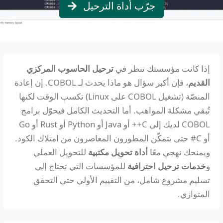
جرّب أداة الترحيل
إذا كانت مؤسستك تنظر في
ترحيل الحاسوب المركزي
القديم
، فإن أكبر سؤال هو ماذا يحدث لـ COBOL. إن إعادة
المنصّة (تشغيل COBOL على Linux) تكسب الوقت لكنها
تُبقي مشكلة المواهب. أما التحديث الكامل فيحوّل برامج
COBOL لديك إلى C++ أو Java أو Python أو Rust أو Go
أو C# حتى يتمكّن المطورون المعاصرون من امتلاك الكود.
ويمنحك نهجي معًا
أداة تحويل مكتبية
للتحويل العملي
و
خدمات ترحيل احترافية
للمؤسسات التي تحتاج إلى
تسليم مشروع شامل، من التقييم الأولي حتى التحقق
المتوازي.