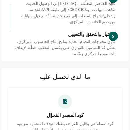
عالِج العناصر المُعلَّمة: EXEC SQL إلى الوصول الحديث
لقاعدة البيانات، وEXEC CICS إلى طبقة API/الخدمة،
وإدخال/إخراج الملفات إلى صيغ حديثة. نفّذ ترحيل البيانات
من صيغ الحاسوب المركزي.
الاختبار والتحقق والتحويل
5
قارن مخرجات النظام الجديد بنتائج إنتاج الحاسوب المركزي.
شغّل كلا النظامين بالتوازي حتى يكتمل التحقق. خطّط لإيقاف
الحاسوب المركزي ونفّذه.
ما الذي تحصل عليه
كود المصدر المُحوَّل
كود اصطلاحي وقابل للقراءة بلغتك الهدف المختارة مع بنية
وحدات واضحة وتعيين سليم لأنواع البيانات.