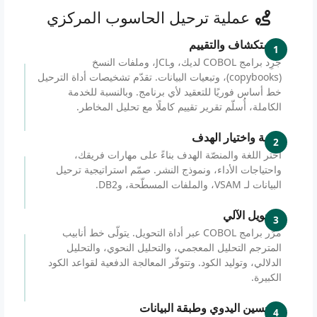
عملية ترحيل الحاسوب المركزي
الاستكشاف والتقييم
1
جرِد برامج COBOL لديك، وJCL، وملفات النسخ
(copybooks)، وتبعيات البيانات. تقدّم تشخيصات أداة الترحيل
خط أساس فوريًا للتعقيد لأي برنامج. وبالنسبة للخدمة
الكاملة، أُسلّم تقرير تقييم كاملًا مع تحليل المخاطر.
البنية واختيار الهدف
2
اختر اللغة والمنصّة الهدف بناءً على مهارات فريقك،
واحتياجات الأداء، ونموذج النشر. صمّم استراتيجية ترحيل
البيانات لـ VSAM، والملفات المسطّحة، وDB2.
التحويل الآلي
3
مرّر برامج COBOL عبر أداة التحويل. يتولّى خط أنابيب
المترجم التحليل المعجمي، والتحليل النحوي، والتحليل
الدلالي، وتوليد الكود. وتتوفّر المعالجة الدفعية لقواعد الكود
الكبيرة.
التحسين اليدوي وطبقة البيانات
4