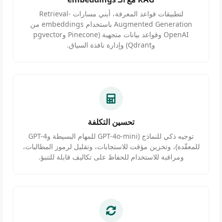
لتطبيقات قواعد المعرفة، أبني مسارات Retrieval-
Augmented Generation باستخدام embeddings من
OpenAI وقواعد بيانات متجهية (Pinecone وpgvector
وQdrant) وإدارة نافذة السياق.
تحسين التكلفة
توجيه ذكي للنماذج (GPT-4o-mini للمهام البسيطة وGPT-4
للمعقّدة)، وتخزين مؤقت للاستجابات، وتقليل لرموز المطالبات،
ومراقبة للاستخدام للحفاظ على تكاليف قابلة للتنبؤ.