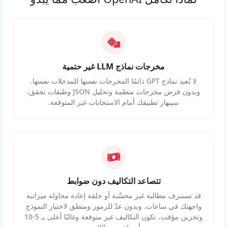
مخرجات نماذج LLM غير حتمية
لا تُعيد نماذج GPT دائمًا المخرجات نفسها للمدخلات نفسها.
وبدون فرض مخرجات منظمة وتحليل JSON وطبقات تحقق،
سينهار تطبيقك أمام الاستجابات غير المتوقعة.
تتصاعد التكاليف دون ضوابط
قد تستنزف مطالبة غير محسَّنة أو حلقة إعادة محاولة ميزانية
واجهتك في ساعات. وبدون عدّ للرموز ومنطق لاختيار النموذج
وتخزين مؤقت، تكون التكاليف غير متوقعة وغالبًا أعلى بـ 5-10