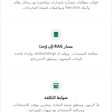
قوالب مطالبات مُصدَّرة بإصدارات ومُختبَرة مع رسائل نظام
وأمثلة few-shot ومواصفات لصيغة المخرجات.
مسار RAG (إن وُجد)
معالجة المستندات، وتوليد الـ embeddings، وإعداد قاعدة
البيانات المتجهية، ومنطق الاسترجاع.
ضوابط التكلفة
عدّ الرموز، ومنطق توجيه النماذج، وتخزين مؤقت للاستجابات،
ومراقبة الاستخدام مع تنبيهات للميزانية.