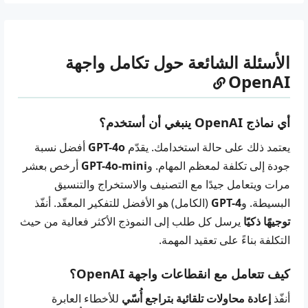
الأسئلة الشائعة حول تكامل واجهة
OpenAI
أي نماذج OpenAI ينبغي أن أستخدم؟
يعتمد ذلك على حالة استخدامك. يقدّم
GPT-4o
أفضل نسبة
جودة إلى تكلفة لمعظم المهام. و
GPT-4o-mini
أرخص بعشر
مرات ويتعامل جيدًا مع التصنيف والاستخراج والتنسيق
البسيطة. و
GPT-4
(الكامل) هو الأفضل للتفكير المعقّد. أنفّذ
توجيهًا ذكيًا
يرسل كل طلب إلى النموذج الأكثر فعالية من حيث
التكلفة بناءً على تعقيد المهمة.
كيف تتعامل مع انقطاعات واجهة OpenAI؟
أنفّذ
إعادة محاولات تلقائية بتراجع أُسّي
للأخطاء العابرة