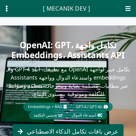
[ MECANIK DEV ]
تكامل واجهة OpenAI: GPT،
Embeddings، Assistants API
تكامل خبير لواجهة OpenAI مع تطبيقك. أنفّذ GPT-4 والـ
embeddings واستدعاء الدوال وواجهة Assistants
عبر مطالبات مُصمَّمة بعناية ومخرجات منظمة وضوابط
للتكلفة وموثوقية بمستوى الإنتاج.
Embeddings + RAG
GPT-4 / GPT-4o
استدعاء الدوال
تحسين التكلفة
عرض باقات تكامل الذكاء الاصطناعي