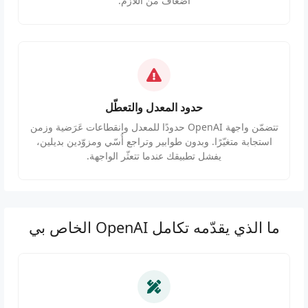
أضعاف من اللازم.
حدود المعدل والتعطّل
تتضمّن واجهة OpenAI حدودًا للمعدل وانقطاعات عَرَضية وزمن
استجابة متغيّرًا. وبدون طوابير وتراجع أُسّي ومزوّدين بديلين،
يفشل تطبيقك عندما تتعثّر الواجهة.
ما الذي يقدّمه تكامل OpenAI الخاص بي