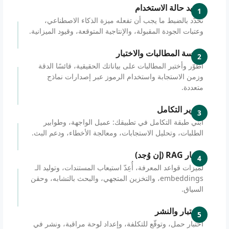
تحديد حالة الاستخدام
1
نحدّد بالضبط ما يجب أن تفعله ميزة الذكاء الاصطناعي،
وعتبات الجودة المقبولة، والإنتاجية المتوقعة، وقيود الميزانية.
هندسة المطالبات والاختبار
2
أطوّر وأختبر المطالبات على بياناتك الحقيقية، قائسًا الدقة
وزمن الاستجابة واستخدام الرموز عبر إصدارات نماذج
متعددة.
تطوير التكامل
3
أبني طبقة التكامل في تطبيقك: عميل الواجهة، وطوابير
الطلبات، وتحليل الاستجابات، ومعالجة الأخطاء، ودعم البث.
مسار RAG (إن وُجد)
4
لميزات قواعد المعرفة، أُعِدّ استيعاب المستندات، وتوليد الـ
embeddings، والتخزين المتجهي، والبحث بالتشابه، وحقن
السياق.
الاختبار والنشر
5
اختبار حمل، وتوقّع للتكلفة، وإعداد لوحة مراقبة، ونشر في