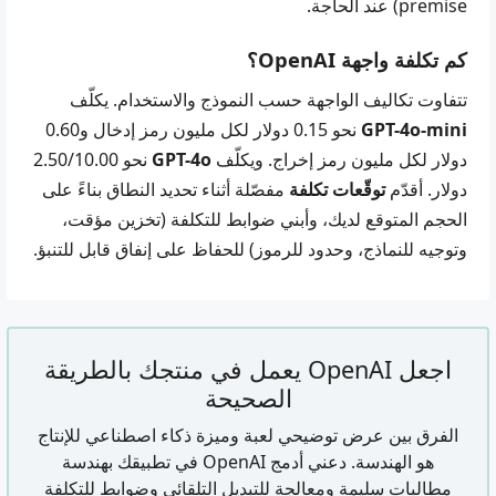
premise) عند الحاجة.
كم تكلفة واجهة OpenAI؟
تتفاوت تكاليف الواجهة حسب النموذج والاستخدام. يكلّف
GPT-4o-mini
نحو 0.15 دولار لكل مليون رمز إدخال و0.60
دولار لكل مليون رمز إخراج. ويكلّف
GPT-4o
نحو 2.50/10.00
دولار. أقدّم
توقّعات تكلفة
مفصّلة أثناء تحديد النطاق بناءً على
الحجم المتوقع لديك، وأبني ضوابط للتكلفة (تخزين مؤقت،
وتوجيه للنماذج، وحدود للرموز) للحفاظ على إنفاق قابل للتنبؤ.
اجعل OpenAI يعمل في منتجك بالطريقة
الصحيحة
الفرق بين عرض توضيحي لعبة وميزة ذكاء اصطناعي للإنتاج
هو الهندسة. دعني أدمج OpenAI في تطبيقك بهندسة
مطالبات سليمة ومعالجة للتبديل التلقائي وضوابط للتكلفة