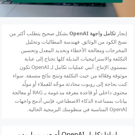
إنجاز
تكامل واجهة OpenAI
بشكل صحيح يتطلب أكثر من
نسخ الكود من الوثائق. فهندسة المطالبات وتحليل
المخرجات ومعالجة الأخطاء وتحديد المعدل وتحسين
التكلفة والاستراتيجيات البديلة كلها تحتاج إلى عناية
بمستوى الإنتاج. أبني عمليات تكامل لـ OpenAI تكون
موثوقة وفعّالة من حيث التكلفة وتنتج نتائج متسقة. سواء
كنت بحاجة إلى روبوت محادثة موجَّه للعملاء أو مولّد
محتوى داخلي أو قاعدة معرفة مدعومة بـ RAG أو معالجة
بيانات بمساعدة الذكاء الاصطناعي، فإنني أدمج واجهات
OpenAI المناسبة في منظومتك البرمجية الحالية.
لماذا تكامل OpenAI أصعب مما يبدو