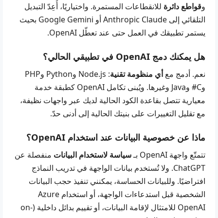
و
قواطع دائرة
للانقطاعات المستمرة. واختياريًا، أُعِدّ التبديل
التلقائي إلى Anthropic Claude أو Google Gemini بحيث
يستمر تطبيقك في العمل حتى عند تعطّل OpenAI.
هل يمكنك دمج OpenAI في تطبيقي الحالي؟
نعم. أدمج مع
أي منظومة تقنية
: Node.js وPython وPHP
وC# وJava وغيرها. ويُبنى تكامل OpenAI كطبقة خدمة
معيارية تتصل بقاعدة الكود الحالية لديك عبر واجهات نظيفة،
مع تقليل التغييرات على بنيتك الحالية إلى أدنى حدّ.
ماذا عن خصوصية البيانات عند استخدام OpenAI؟
تتمتّع واجهة OpenAI بـ
سياسة لاستخدام البيانات
منفصلة عن
ChatGPT. ولا تُستخدم بيانات الواجهة في تدريب النماذج
افتراضيًا. وللبيانات الحساسة، يمكنني تنفيذ حجب البيانات
الشخصية قبل استدعاءات الواجهة، أو استخدام Azure
OpenAI للامتثال لإقامة البيانات، أو تقييم بدائل داخلية (on-