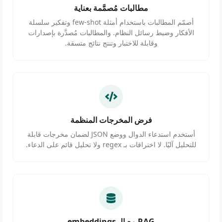
مطالبات مُصمَّمة بعناية
أصمّم المطالبات باستخدام أمثلة few-shot وتفكير سلسلة
الأفكار وضبط رسائل النظام. والمطالبات مُصدَّرة بإصدارات
وقابلة للاختبار وتنتج نتائج متسقة.
فرض المخرجات المنظمة
أستخدم استدعاء الدوال ووضع JSON لضمان مخرجات قابلة
للتحليل آليًا. لا اختراقات بـ regex ولا تحليل قائم على الدعاء.
RAG مع الـ embeddings