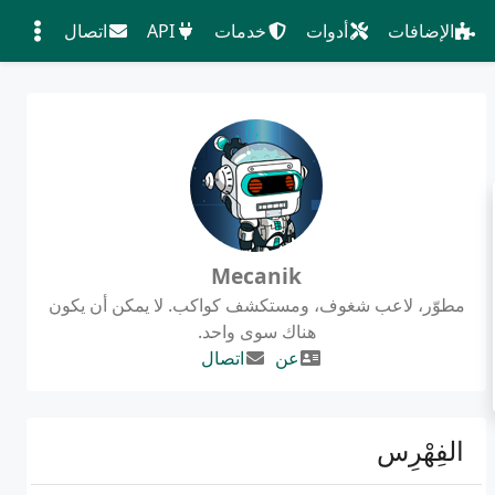
الإضافات
أدوات
خدمات
API
اتصال
Mecanik
مطوّر، لاعب شغوف، ومستكشف كواكب. لا يمكن أن يكون
هناك سوى واحد.
عن
اتصال
الفِهْرِس