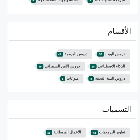
4
5
الأقسام
دروس الويب
دروس البرمجة
41
55
الذكاء الاصطناعي
دروس الأمن السيبراني
16
28
دروس البنية التحتية
منوعات
3
8
التسميات
تطوير البرمجيات
الأعمال البريطانية
46
48