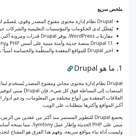
ملخص سريع
Drupal نظام إدارة محتوى مفتوح المصدر وقوي، مُصمَّم للمحتوى المنظَّم والصلاحيات المعقدة والمواقع واسعة النطاق
يُفضَّل لدى الحكومات والمؤسسات التعليمية والشركات حيث
مقارنةً بـ WordPress، يوفر Drupal قدرات ومرونة أكبر، لكن بمنحنى تعلم أشد انحداراً
Drupal 11 منصة حديثة وآمنة مبنية على أسس PHP وSymfony المعاصرة
اختر Drupal للمواقع المعقدة والمنظَّمة والحساسة أمنياً؛ واختر أدوات أبسط للمشاريع البسيطة
ما هو Drupal
Drupal نظام إدارة محتوى مجاني ومفتوح المصدر يُستخدم لبن
المنصات إلى البساطة 
العلاقات المعقدة بين أنواع مختلفة من المعلومات، ودعم أدوار ال
أكبر المواقع وأكثرها متطلبات على الويب.
مبني على PHP الحديثة وإطار
وليست أداة بناء مواقع سريعة، وفهم هذا الفرق هو المفتاح لتحديد