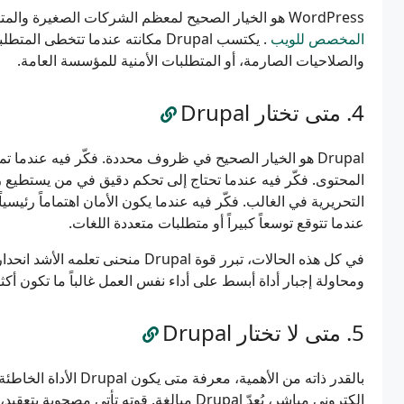
WordPress هو الخيار الصحيح لمعظم الشركات الصغيرة والمتوسطة، ولهذا نتناوله في دليلنا
المخصص للويب
والصلاحيات الصارمة، أو المتطلبات الأمنية للمؤسسة العامة.
متى تختار Drupal
Drupal هو الخيار الصحيح في ظروف محددة. فكّر فيه عندما تم
المحتوى. فكّر فيه عندما تحتاج إلى تحكم دقيق في من يستطيع رؤ
التحريرية في الغالب. فكّر فيه عندما يكون الأمان اهتماماً رئيسي
عندما تتوقع توسعاً كبيراً أو متطلبات متعددة اللغات.
في كل هذه الحالات، تبرر قوة Drupal م
ومحاولة إجبار أداة أبسط على أداء نفس العمل غالباً ما تكون أكثر
متى لا تختار Drupal
بالقدر ذاته من الأهمية
إلكتروني مباشر، يُعدّ Drupal مبالغة. قوته تأ