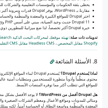
يحظى بثقة الحكومات والمؤسسات التعليمية والشركات للموا
مقارنةً بـ WordPress، يوفر Drupal قدرات ومرونة أكبر بتكلفة منحنى تعلم أشد انحداراً
اختر Drupal للمواقع الكبيرة والمعقدة والمنظَّمة والحساسة أمنياً؛ واختر أدوات أبسط للمشاريع البسيطة
Drupal 11 حديث وجيد الصيانة، مبني على أسس PHP وSymfony المعاصرة
خبرة Drupal أكثر تخصصاً، لذا ضع ميزانيةً للمطورين ذوي الخبرة والصيانة المستمرة
تدوينات ذات صلة:
تهيئة موقعك لمحركات البحث الذكية ChatGPT Search وPerplexity
Shopify مقابل المخصص
،
Headless CMS مقابل CMS التقليدي: أيّهما الأفضل في 2026؟
الأسئلة الشائعة
لماذا يُستخدم Drupal؟
يُستخدم Drupal لبناء الموا
محتوى منظَّماً وأذوناً متطورة للمستخدمين ومتطلبات أمنية ع
للمواقع التي تتطلب أكثر مما توفره المنصات الأبسط.
هل Drupal أفضل من WordPress؟
المعقدة والمنظَّمة وواسعة النطاق أو الحساسة أمنياً، لكنه يمتلك 