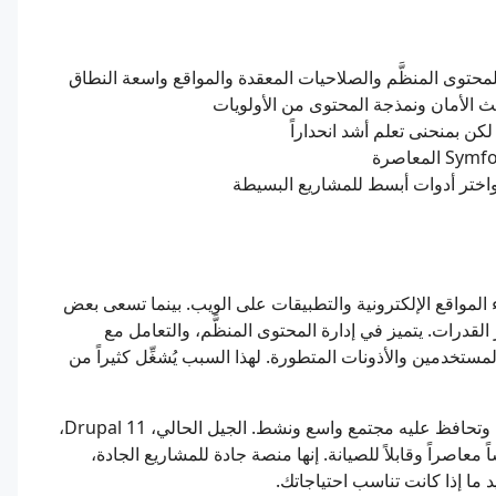
 الأمان ونمذجة المحتوى من الأولويات
اء المواقع الإلكترونية والتطبيقات على الويب. بينما تسعى بعض
فوق كل شيء، فإن Drupal مبني لتوفير القدرات. يتميز في إدارة المحتوى المنظَّم، والتعامل مع
مستخدمين والأذونات المتطورة. لهذا السبب يُشغِّل كثيراً من
يخضع Drupal للتطوير المستمر منذ أكثر من عقدين من الزمن، وتحافظ عليه مجتمع واسع ونشط. الجيل الحالي، Drupal 11،
 عمل Symfony، مما يمنحه أساساً معاصراً وقابلاً للصيانة. إنها منصة جادة للمشاريع الجادة،
 ما إذا كانت تناسب احتياجاتك.