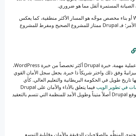
ن الصيانة المستمرة أثقل مما هو ضروري.
بالنسبة لمعظم الشركات الصغيرة والمتوسطة، يُعدّ WordPress أو بناء مخصص موجَّه هو المسار الأكثر منطقية، كما يعكس
. مطابقة الأداة للعمل هي جوهر الأمر؛ فـ Drupal ممتاز للمشروع الصحيح ومفرط للمشروع
بالنسبة للمنظمات البريطانية التي تزن خيار Drupal، ثمة نقاط عملية مهمة. خبرة Drupal أكثر تخصصاً من خبرة WordPress،
انيةً وفق ذلك واختر شريكاً ذا خبرة. يجعل سجل الأمان القوي
ها تاريخ طويل في الحكومة البريطانية والتعليم العالي. كأي
ات في تطوير الويب
فيما يتعلق بالأداء والأمان على Drupal
تماماً كما يسري على أي نظام آخر. عند تنفيذه بشكل جيد، يُعدّ موقع Drupal أصلاً متيناً وطويل الأمد للمنظمة التي تتسم بالتعقيد