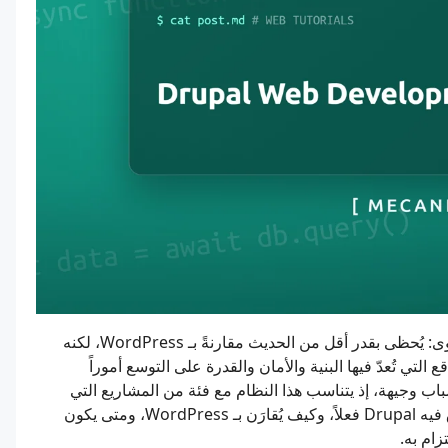
يحتل تطوير مواقع Drupal مكانة متميزة في مشهد إدارة المحتوى: يُحظى بقدر أقل من الحديث مقارنةً بـ WordPress، لكنه
تي تُعدّ فيها البنية والأمان والقدرة على التوسع أموراً
اعد الاهتمامات البحثية بتطوير مواقع Drupal، ولأسباب وجيهة، إذ يتناسب هذا النظام مع فئة من المشاريع التي
تعجز عنها الأدوات الأبسط. يشرح هذا الدليل لعام 2026 ما يتفوق فيه Drupal فعلاً، وكيف يُقارَن بـ WordPress، ومتى يكون
زام به.