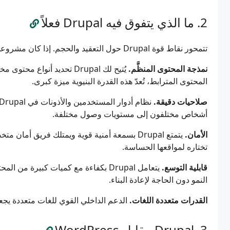
ما الذي يتفوق فيه Drupal فعلاً
تتمحور نقاط قوة Drupal حول التعقيد والحجم. إذا كان مشروعك يتسم بهذه الخصائص، فإن Drupal يستحق الاعتبار الجاد.
نمذجة المحتوى المنظَّم.
يُتيح لك Drupal تحديد أنوا
المحتوى المترابط، تُعدّ هذه القدرة البنيوية ميزة كبرى.
صلاحيات دقيقة.
أشخاص مختلفون إلى مستويات وصول مختلفة.
الأمان.
يتمتع Drupal بسمعة أمنية قوية ويمتلك فريق أ
تختاره لمواقعها الحساسة.
قابلية التوسع.
يتعامل Drupal بكفاءة مع كميات كبيرة 
النمو دون الحاجة لإعادة البناء.
القدرات متعددة اللغات.
الدعم الداخلي القوي للغات متعددة يجعله 
Drupal مقابل WordPress