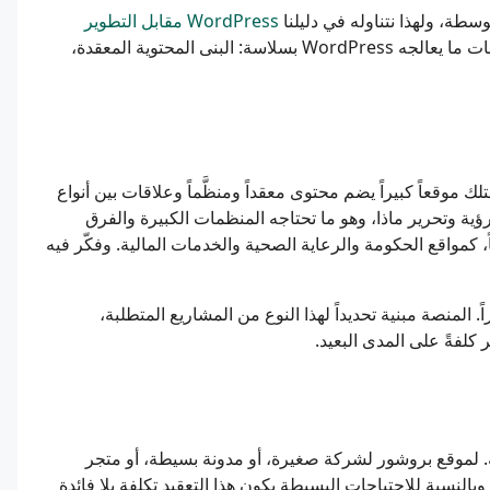
WordPress مقابل التطوير
. يكتسب Drupal مكانته عندما تتخطى المتطلبات ما يعالجه WordPress بسلاسة: البنى المحتوية المعقدة،
تلك موقعاً كبيراً يضم محتوى معقداً ومنظَّماً وعلاقات بين أنواع
ية وتحرير ماذا، وهو ما تحتاجه المنظمات الكبيرة والفرق
اً، كمواقع الحكومة والرعاية الصحية والخدمات المالية. وفكّر فيه
نحنى تعلمه الأشد انحداراً. المنصة مبنية تحديداً لهذا النوع من المشاريع المتطلبة،
 كلفةً على المدى البعيد.
، معرفة متى يكون Drupal الأداة الخاطئة. لموقع بروشور لشركة صغيرة، أو مدونة بسيطة، أو متجر
تي مصحوبة بتعقيد، وبالنسبة للاحتياجات البسيطة يكون هذا التعقيد تكلفة بلا فائدة