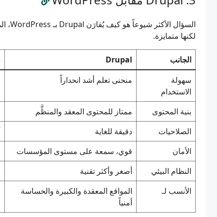
السؤال
لكنها متمايزة.
الجانب
Drupal
s
سهولة
منحنى تعلم أشد انحداراً
م
الاستخدام
بنية المحتوى
ممتاز للمحتوى المعقد والمنظَّم
ج
الصلاحيات
دقيقة للغاية
أ
الأمان
قوي، سمعة على مستوى المؤسسات
ق
النظام البيئي
أصغر وأكثر تقنية
ن
الأنسب لـ
المواقع المعقدة والكبيرة والحساسة
ا
أمنياً
و