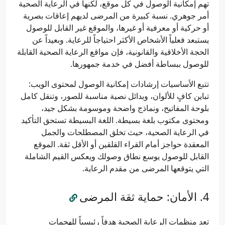
تهم إمكانية الوصول في كل موقع، لكنها في الرعاية الصحية
أمر جوهري. نسبة كبيرة من المرضى لديهم إعاقات بصرية
أو حركية أو معرفية أو غيرها، والموقع غير القابل للوصول
يستبعد فعلياً الأشخاص الأكثر احتياجاً للرعاية. وبعيداً عن
الحجة الأخلاقية والقانونية، فإن مواقع الرعاية الصحية القابلة
للوصول ببساطة أفضل في خدمة جمهورها.
تتبع الأساسيات إرشادات إمكانية الوصول لمحتوى الويب:
تباين كافٍ للألوان، وبدائل نصية مناسبة للصور، وتنقل كامل
بلوحة المفاتيح، ونماذج واضحة وموسومة بشكل جيد،
ومحتوى مكتوب بلغة بسيطة. اللغة البسيطة تستحق التأكيد
في الرعاية الصحية، حيث تخلق المصطلحات والجمل
المعقدة حواجز أمام القراء القلقين أو الأقل ثقة. الموقع
القابل للوصول يوسع نطاق وصولك ويعكس القيم الشاملة
التي يتوقعها المرضى من مقدم الرعاية.
الأمان: حماية ثقة المرضى
تعد منظمات الرعاية الصحية هدفاً رئيسياً للهجمات