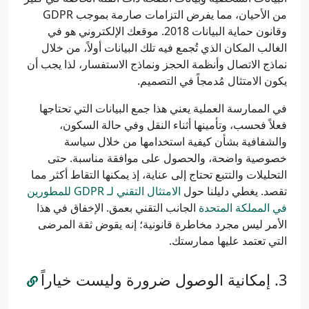
من الأحيان، مما يفرض التزامات صارمة بموجب GDPR
وقانون حماية البيانات 2018. موقعك الإلكتروني هو في
الغالب المكان الذي تُجمع فيه تلك البيانات أولاً، من خلال
نماذج الاتصال وأنظمة الحجز ونماذج الاستفسار، لذا يجب أن
يكون الامتثال مُدمجاً في التصميم.
في الممارسة العملية يعني هذا جمع البيانات التي تحتاجها
فعلاً فحسب، وتأمينها أثناء النقل وفي حالة السكون،
والشفافية بشأن كيفية استخدامها من خلال سياسة
خصوصية واضحة، والحصول على موافقة مناسبة. حتى
التحليلات والتتبع تحتاج إلى عناية، إذ يمكنها التقاط أكثر مما
تقصد. يغطي دليلنا حول
الامتثال التقني لـ GDPR للمطورين
في المملكة المتحدة
الجانب التقني بعمق. الإخفاق في هذا
الأمر ليس مجرد مخاطرة قانونية؛ إنه يقوض ثقة المرضى
التي تعتمد عليها ممارستك.
إمكانية الوصول ضرورة وليست خياراً