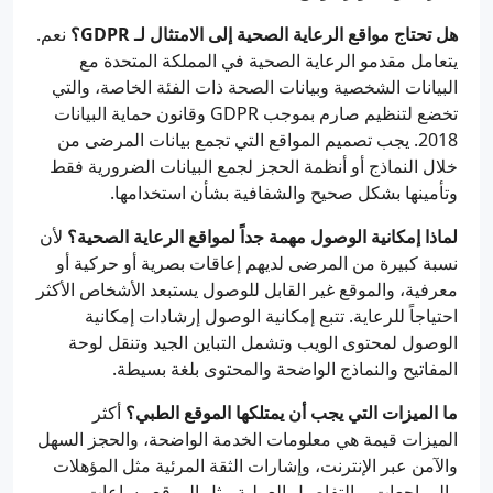
هل تحتاج مواقع الرعاية الصحية إلى الامتثال لـ GDPR؟
نعم.
يتعامل مقدمو الرعاية الصحية في المملكة المتحدة مع
البيانات الشخصية وبيانات الصحة ذات الفئة الخاصة، والتي
تخضع لتنظيم صارم بموجب GDPR وقانون حماية البيانات
2018. يجب تصميم المواقع التي تجمع بيانات المرضى من
خلال النماذج أو أنظمة الحجز لجمع البيانات الضرورية فقط
وتأمينها بشكل صحيح والشفافية بشأن استخدامها.
لماذا إمكانية الوصول مهمة جداً لمواقع الرعاية الصحية؟
لأن
نسبة كبيرة من المرضى لديهم إعاقات بصرية أو حركية أو
معرفية، والموقع غير القابل للوصول يستبعد الأشخاص الأكثر
احتياجاً للرعاية. تتبع إمكانية الوصول إرشادات إمكانية
الوصول لمحتوى الويب وتشمل التباين الجيد وتنقل لوحة
المفاتيح والنماذج الواضحة والمحتوى بلغة بسيطة.
ما الميزات التي يجب أن يمتلكها الموقع الطبي؟
أكثر
الميزات قيمة هي معلومات الخدمة الواضحة، والحجز السهل
والآمن عبر الإنترنت، وإشارات الثقة المرئية مثل المؤهلات
والمراجعات، والتفاصيل العملية مثل الموقع وساعات