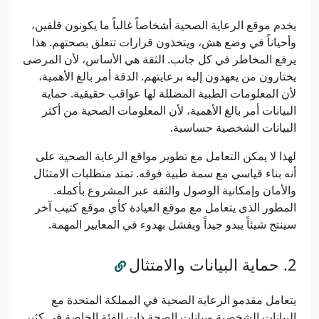
يخدم موقع الرعاية الصحية أشخاصاً غالباً ما يكونون قلقين،
وأحياناً في وضع هش، ويتخذون قرارات تتعلق بصحتهم. هذا
يرفع المخاطر في كل جانب. الثقة هي الأساس، لأن المرضى
يختارون من يعهدون إليه برعايتهم. الدقة أمر بالغ الأهمية،
لأن المعلومات الطبية المضللة لها عواقب حقيقية. حماية
البيانات أمر بالغ الأهمية، لأن المعلومات الصحية من أكثر
البيانات الشخصية حساسية.
لهذا لا يمكن التعامل مع تطوير مواقع الرعاية الصحية على
أنه بناء قياسي مع سمة طبية فوقه. تمتد متطلبات الامتثال
والأمان وإمكانية الوصول والثقة عبر المشروع بأكمله.
المطور الذي يتعامل مع موقع العيادة كأي موقع كتيب آخر
سينتج شيئاً يبدو جيداً ويفشل بهدوء في المعايير المهمة.
حماية البيانات والامتثال
يتعامل مقدمو الرعاية الصحية في المملكة المتحدة مع
البيانات الشخصية وبيانات الصحة ذات الفئة الخاصة في كثير