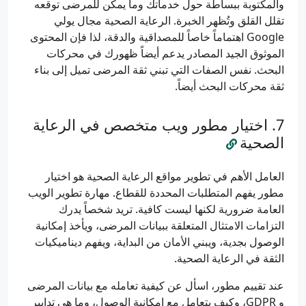
والمكتوبة ببساطة حول خدماتك وما يمكن للمرضى توقعه
تقلل القلق وتُظهر الخبرة. الرعاية الصحية مجال يولي
Google اهتماماً خاصاً للمصداقية والدقة، لذا فإن المحتوى
الموثوق الجيد المصادر يدعم أيضاً ظهورك في محركات
البحث. نفس الصفات التي تبني ثقة المرضى تميل إلى بناء
ثقة محركات البحث أيضاً.
اختيار مطور ويب متخصص في الرعاية
الصحية
العامل الأهم في تطوير مواقع الرعاية الصحية هو اختيار
مطور يفهم المتطلبات المحددة للقطاع. مهارة تطوير الويب
العامة ضرورية لكنها ليست كافية. تريد شخصاً يدرك
التزامات الامتثال المتعلقة ببيانات المرضى، ويأخذ إمكانية
الوصول بجدية، ويبني الأمان من البداية، ويفهم ديناميكيات
الثقة في الرعاية الصحية.
عند تقييم مطور، اسأل عن كيفية تعامله مع بيانات المرضى
و GDPR، وكيف يتعامل مع إمكانية الوصول، وما هي تدابير