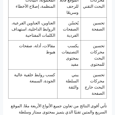
محركات
الموقع قابلًا
المحمولة، البيانات
البحث التقني
للزحف
المنظمة، إصلاح الأخطاء
وسريعًا
تحسين
يُحسّن
العناوين، العناوين الفرعية،
الصفحة
الصفحات
الروابط الداخلية، استهداف
الفردية
الكلمات المفتاحية
تحسين
يكسب
مقالات، أدلة، صفحات
محركات
التصنيفات
هبوط
البحث
بمحتوى
للمحتوى
مفيد
تحسين
يبني
كسب روابط خلفية عالية
محركات
السلطة
الجودة، السمعة
البحث خارج
والثقة
الصفحة
تأتي أقوى النتائج من تعاون جميع الأنواع الأربعة معًا. الموقع
السريع والمتين تقنيًا الذي يتميز بمحتوى ممتاز وسلطة