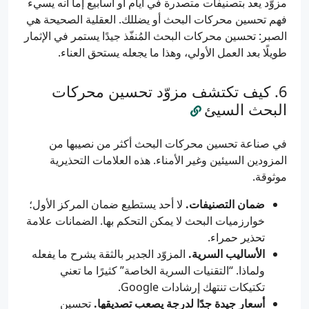
مزوّد يعد بتصنيفات متصدرة في أيام أو أسابيع إما أنه يسيء
فهم تحسين محركات البحث أو يضللك. العقلية الصحيحة هي
الصبر: تحسين محركات البحث المُنفّذ جيدًا يستمر في الإثمار
طويلًا بعد العمل الأولي، وهذا ما يجعله يستحق العناء.
كيف تكتشف مزوّد تحسين محركات
البحث السيئ
في صناعة تحسين محركات البحث أكثر من نصيبها من
المزودين السيئين وغير الأمناء. هذه العلامات التحذيرية
موثوقة.
ضمان التصنيفات.
لا أحد يستطيع ضمان المركز الأول؛
خوارزميات البحث لا يمكن التحكم بها. الضمانات علامة
تحذير حمراء.
الأساليب السرية.
المزوّد الجدير بالثقة يشرح ما يفعله
ولماذا. “التقنيات السرية الخاصة” كثيرًا ما تعني
تكتيكات تنتهك إرشادات Google.
أسعار جيدة جدًا لدرجة يصعب تصديقها.
تحسين