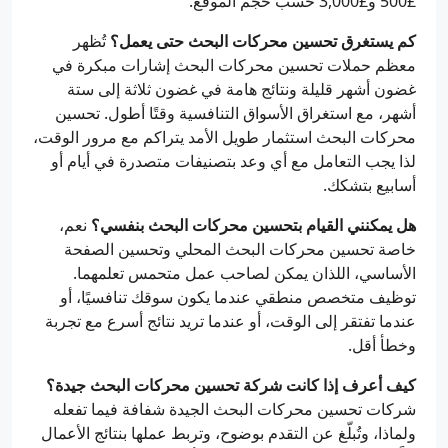
£500 و£3,000 حسب حجم الموقع.
كم يستغرق تحسين محركات البحث حتى يعمل؟
تُظهر
معظم حملات تحسين محركات البحث إشارات مبكرة في
غضون أشهر قليلة ونتائج هامة في غضون ثلاثة إلى ستة
أشهر، مع استغراق الأسواق التنافسية وقتًا أطول. تحسين
محركات البحث استثمار طويل الأمد يتراكم مع مرور الوقت،
لذا يجب التعامل مع أي وعد بتصنيفات متصدرة في أيام أو
أسابيع بتشكك.
هل يمكنني القيام بتحسين محركات البحث بنفسي؟
نعم،
خاصة تحسين محركات البحث المحلي وتحسين الصفحة
الأساسي، اللذان يمكن لصاحب عمل متحمس تعلمهما.
توظيف متخصص منطقي عندما يكون سوقك تنافسيًا، أو
عندما تفتقر إلى الوقت، أو عندما تريد نتائج أسرع مع تجربة
وخطأ أقل.
كيف أعرف إذا كانت شركة تحسين محركات البحث جيدة؟
شركات تحسين محركات البحث الجيدة شفافة فيما تفعله
ولماذا، وتُبلّغ عن التقدم بوضوح، وتربط عملها بنتائج الأعمال