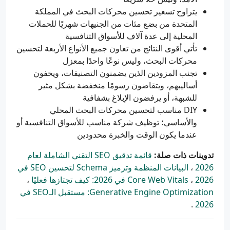
يتراوح تسعير تحسين محركات البحث في المملكة
المتحدة من بضع مئات من الجنيهات شهريًا للحملات
المحلية إلى عدة آلاف للأسواق التنافسية
تأتي أقوى النتائج من تعاون جميع الأنواع الأربعة لتحسين
محركات البحث، وليس نوعًا واحدًا بمعزل
تجنب المزودين الذين يضمنون التصنيفات، ويخفون
أساليبهم، ويتقاضون رسومًا منخفضة بشكل مثير
للشبهة، أو يرفضون الإبلاغ بشفافية
DIY مناسب لتحسين محركات البحث المحلي
والأساسي؛ توظيف شركة مناسب للأسواق التنافسية أو
عندما يكون الوقت والخبرة محدودين
تدوينات ذات صلة:
قائمة تدقيق SEO التقني الشاملة لعام
2026
،
البيانات المنظمة وترميز Schema لتحسين SEO في
2026
،
Core Web Vitals في 2026: كيف تجتازها فعليًا
،
Generative Engine Optimization: مستقبل الـSEO في
.
2026