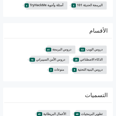
البرمجة الحديثة 101
أسئلة وأجوبة TryHackMe
4
5
الأقسام
دروس الويب
دروس البرمجة
41
53
الذكاء الاصطناعي
دروس الأمن السيبراني
16
28
دروس البنية التحتية
منوعات
3
8
التسميات
تطوير البرمجيات
الأعمال البريطانية
45
48