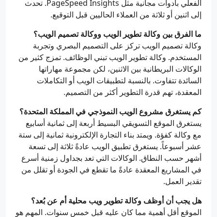
الفعلي بأدوات مجانية مثل PageSpeed Insights. تحدث
إلى اثنين أو ثلاثة من العملاء الحاليين قبل التوقيع.
ما الفرق بين وكالة تطوير الويب ووكالة تصميم الويب؟
وكالة تصميم الويب تركز على التصميم البصري وتجربة
المستخدم. وكالة تطوير الويب تبني الوظائف. تمزج كثير من
الوكالات البريطانية بين الاثنين، لكن مجموعة مهاراتها
السائدة تتفاوت. بالنسبة لتطبيقات الويب أو التكاملات
المعقدة، تهم قدرة التطوير أكثر من التصميم.
كم يستغرق مشروع الويب النموذجي في المملكة المتحدة؟
يستغرق الموقع التسويقي البسيط أربعة إلى ثمانية أسابيع
مع وكالة كفؤة. ويمتد بناء التجارة الإلكترونية ثمانية إلى ستة
عشر أسبوعاً. يستغرق تطبيق الويب عادةً ثلاثة إلى تسعة
أشهر حسب النطاق. الوكالات التي تعد بجداول زمنية أسرع
في المشاريع المعقدة عادةً ما تقطع في الجودة أو تقلل من
تقدير العمل.
هل يجب أن أوظف وكالة تطوير ويب محلية أم عن بُعد؟
الموقع أقل أهمية مما كان عليه قبل خمس سنوات. المهم هو