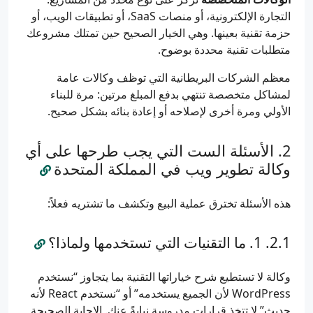
التجارة الإلكترونية، أو منصات SaaS، أو تطبيقات الويب، أو
حزمة تقنية بعينها. وهي الخيار الصحيح حين تمتلك مشروعك
متطلبات تقنية محددة بوضوح.
معظم الشركات البريطانية التي توظف وكالات عامة
لمشاكل متخصصة تنتهي بدفع المبلغ مرتين: مرة للبناء
الأولي ومرة أخرى لإصلاحه أو إعادة بنائه بشكل صحيح.
الأسئلة الست التي يجب طرحها على أي
وكالة تطوير ويب في المملكة المتحدة
هذه الأسئلة تخترق عملية البيع وتكشف ما تشتريه فعلاً:
1. ما التقنيات التي تستخدمها ولماذا؟
وكالة لا تستطيع شرح خياراتها التقنية بما يتجاوز “نستخدم
WordPress لأن الجميع يستخدمه” أو “نستخدم React لأنه
حديث” لا تتخذ قرارات مدروسة نيابةً عنك. الإجابة الصحيحة