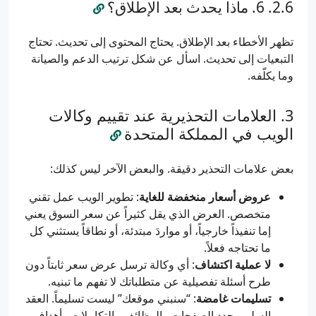
6. ماذا يحدث بعد الإطلاق؟
تظهر الأخطاء بعد الإطلاق. يحتاج المحتوى إلى تحديث. تحتاج
التبعيات إلى تحديث. اسأل عن شكل ترتيب الدعم والصيانة
وما يكلّفه.
العلامات التحذيرية عند تقييم وكالات
الويب في المملكة المتحدة
بعض علامات التحذير دقيقة. والبعض الآخر ليس كذلك:
عروض أسعار منخفضة للغاية
: تطوير الويب عمل تقني
متخصص. العرض الذي يقل كثيراً عن سعر السوق يعني
إما تنفيذاً خارجياً، أو مواردَ مبتدئة، أو نطاقاً يستثني كل
ما تحتاجه فعلاً.
لا عملية اكتشاف
: أي وكالة ترسل عرض سعر ثابتاً دون
طرح أسئلة تفصيلية عن متطلباتك لا تفهم ما تبنيه.
تسليمات غامضة
: “سنبني موقعك” ليست تسليماً. العقد
السليم يحدد الصفحات والوظائف والتكاملات وأهداف