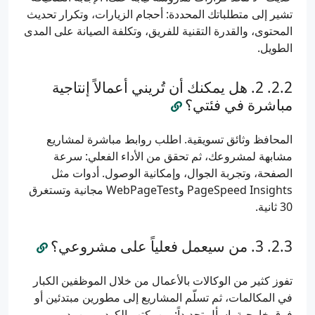
تشير إلى متطلباتك المحددة: أحجام الزيارات، وتكرار تحديث
المحتوى، والقدرة التقنية للفريق، وتكلفة الصيانة على المدى
الطويل.
2. هل يمكنك أن تُريني أعمالاً إنتاجية
مباشرة في فئتي؟
المحافظ وثائق تسويقية. اطلب روابط مباشرة لمشاريع
مشابهة لمشروعك، ثم تحقق من الأداء الفعلي: سرعة
الصفحة، وتجربة الجوال، وإمكانية الوصول. أدوات مثل
PageSpeed Insights وWebPageTest مجانية وتستغرق
30 ثانية.
3. من سيعمل فعلياً على مشروعي؟
تفوز كثير من الوكالات بالأعمال من خلال الموظفين الكبار
في المكالمات، ثم تسلّم المشاريع إلى مطورين مبتدئين أو
فرق خارجية. اسأل تحديداً: من يكتب الكود، ومن يدير