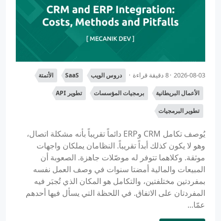
2026-08-03
8 دقيقة قراءة
دروس الويب
SaaS
الأتمتة
الأعمال البريطانية
برمجيات المؤسسات
تطوير API
تطوير البرمجيات
يُوصف تكامل CRM وERP دائماً تقريباً بأنه مشكلة اتصال،
وهو لا يكون كذلك أبداً تقريباً. النظامان يملكان واجهات
موثقة. وكلاهما تتوفر له موصّلات جاهزة. الصعوبة أن
المبيعات والمالية أمضتا سنوات في وصف العمل نفسه
بمفردتين مختلفتين، والتكامل هو المكان الذي تُجبَر فيه
المفردتان على الاتفاق. في اللحظة التي يسأل فيها أحدهم
عمّا...