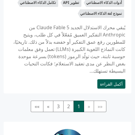
أدوات الذكاء الاصطناعي
تطوير API
تكامل الذكاء الاصطناعي
نموذج لغة الذكاء الاصطناعي
يُبقي محرك الاستدلال الجديد Claude Fable 5 من
Anthropic التفكير العميق مُفعّلاً في كل طلب، ويتيح
للمطورين رفع عمق التفكير أو خفضه بدلاً من ذلك. تاريخيًا،
كانت النماذج اللغوية الكبيرة (LLMs) تعمل وفق معلمات
حوسبة ثابتة، حيث تولّد الرموز (tokens) بسرعة موحدة
بغض النظر عن مدى تعقيد الاستعلام؛ فكانت التحيات
البسيطة تستهلك...
أكمل القراءة
»»
»
3
2
1
«
««