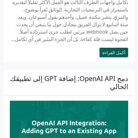
تكامل واجهات الطرف الثالث هو العمل الأكثر تقليلاً لتقديره
باستمرار في البرمجيات التجارية. الوثائق تُقرأ بوضوح،
والمزوّد ينشر مكتبة عميل، وأحدهم يقول أسبوعان. وبعد
ستة أسابيع لا يزال الفريق يتجادل حول ما ينبغي أن يحدث
حين يصل webhook مرتين لطلب جرى استرداده أصلاً.
الفجوة ليست قلة كفاءة. بل أن الجزء المثير في أي تكامل...
أكمل القراءة
دمج OpenAI API: إضافة GPT إلى تطبيقك
الحالي