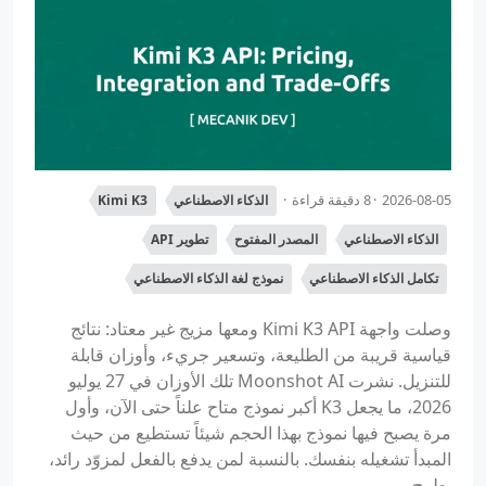
2026-08-05
8 دقيقة قراءة
الذكاء الاصطناعي
Kimi K3
الذكاء الاصطناعي
المصدر المفتوح
تطوير API
تكامل الذكاء الاصطناعي
نموذج لغة الذكاء الاصطناعي
وصلت واجهة Kimi K3 API ومعها مزيج غير معتاد: نتائج
قياسية قريبة من الطليعة، وتسعير جريء، وأوزان قابلة
للتنزيل. نشرت Moonshot AI تلك الأوزان في 27 يوليو
2026، ما يجعل K3 أكبر نموذج متاح علناً حتى الآن، وأول
مرة يصبح فيها نموذج بهذا الحجم شيئاً تستطيع من حيث
المبدأ تشغيله بنفسك. بالنسبة لمن يدفع بالفعل لمزوّد رائد،
يطرح...