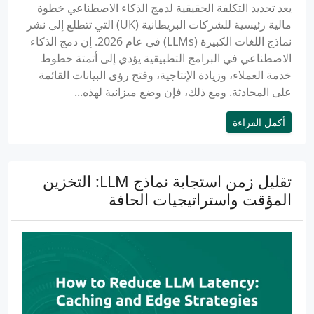
يعد تحديد التكلفة الحقيقية لدمج الذكاء الاصطناعي خطوة
مالية رئيسية للشركات البريطانية (UK) التي تتطلع إلى نشر
نماذج اللغات الكبيرة (LLMs) في عام 2026. إن دمج الذكاء
الاصطناعي في البرامج التطبيقية يؤدي إلى أتمتة خطوط
خدمة العملاء، وزيادة الإنتاجية، وفتح رؤى البيانات القائمة
على المحادثة. ومع ذلك، فإن وضع ميزانية لهذه...
أكمل القراءة
تقليل زمن استجابة نماذج LLM: التخزين
المؤقت واستراتيجيات الحافة