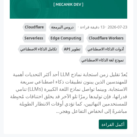
2026-07-23
13 دقيقة قراءة
دروس البرمجة
Cloudflare
Serverless
Edge Computing
Cloudflare Workers
أدوات الذكاء الاصطناعي
تطوير API
تكامل الذكاء الاصطناعي
نموذج لغة الذكاء الاصطناعي
يُعدّ تقليل زمن استجابة نماذج LLM أحد أكثر التحديات أهمية
للمهندسين الذين يبنون تطبيقات ذكاء اصطناعي سريعة
الاستجابة. وبينما تواصل نماذج اللغة الكبيرة (LLMs) تنامي
قدراتها، فإن توليدها رمزًا تلو الآخر قد يخلق اختناقات مُحبِطة
للمستخدمين النهائيين، كما تؤدي أوقات الانتظار الطويلة
مباشرةً إلى انخفاض التفاعل وهجر...
أكمل القراءة