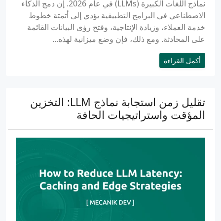
نماذج اللغات الكبيرة (LLMs) في عام 2026. إن دمج الذكاء
الاصطناعي في البرامج التطبيقية يؤدي إلى أتمتة خطوط
خدمة العملاء، وزيادة الإنتاجية، وفتح رؤى البيانات القائمة
على المحادثة. ومع ذلك، فإن وضع ميزانية لهذه...
أكمل القراءة
تقليل زمن استجابة نماذج LLM: التخزين
المؤقت واستراتيجيات الحافة