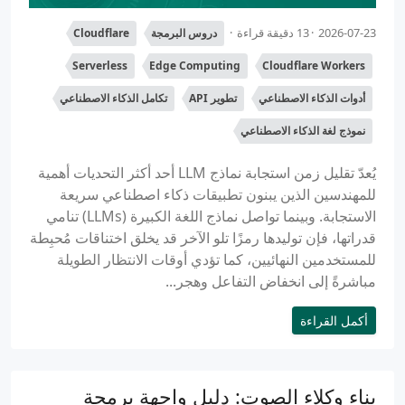
2026-07-23
13 دقيقة قراءة
دروس البرمجة
Cloudflare
Serverless
Edge Computing
Cloudflare Workers
أدوات الذكاء الاصطناعي
تطوير API
تكامل الذكاء الاصطناعي
نموذج لغة الذكاء الاصطناعي
يُعدّ تقليل زمن استجابة نماذج LLM أحد أكثر التحديات أهمية
للمهندسين الذين يبنون تطبيقات ذكاء اصطناعي سريعة
الاستجابة. وبينما تواصل نماذج اللغة الكبيرة (LLMs) تنامي
قدراتها، فإن توليدها رمزًا تلو الآخر قد يخلق اختناقات مُحبِطة
للمستخدمين النهائيين، كما تؤدي أوقات الانتظار الطويلة
مباشرةً إلى انخفاض التفاعل وهجر...
أكمل القراءة
بناء وكلاء الصوت: دليل واجهة برمجة