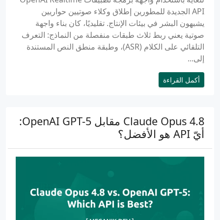
API الجديدة للمطورين إطلاق وكلاء صوتيين حواريين
يشبهون البشر في بيئات الإنتاج. تقليديًا، كان بناء واجهة
صوتية يعني ربط ثلاث طبقات منفصلة من النماذج: التعرف
التلقائي على الكلام (ASR)، وطبقة منطق النص المستندة
إلى...
أكمل القراءة
Claude Opus 4.8 مقابل OpenAI GPT-5:
أيّ API هو الأفضل؟