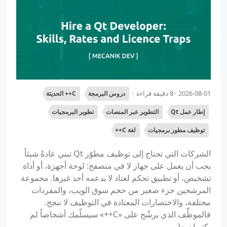
2026-08-01
8 دقيقة قراءة
دروس البرمجة
C++ الحديثة
إطار عمل Qt
التطوير عبر المنصات
تطوير البرمجيات
توظيف مطور برمجيات
لغة C++
الشركات التي تحتاج إلى توظيف مطوّر Qt تبني عادةً شيئاً
يجب أن يعمل على جهاز لا في متصفح: لوحة أجهزة، أو أداة
تشخيص، أو تطبيق تحكم لعتاد لا يدعمه أحد غيرها. مجموعة
المرشحين جزء صغير من حجم سوق الويب، والمفردات
مختلفة، والاختصارات المعتادة في التوظيف لا تنجح.
فالموظِّف الذي يرشّح على «C++» سيسلّمك أشخاصاً لم
يكتبوا سطر...