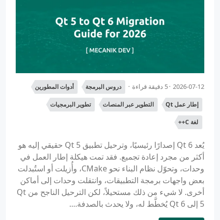
2026-07-12
5 دقيقة قراءة
دروس البرمجة
أدوات المطورين
إطار عمل Qt
التطوير عبر المنصات
تطوير البرمجيات
لغة C++
يُعد Qt 6 إصدارًا رئيسيًا، وترحيل تطبيق Qt 5 حقيقي إليه هو
أكثر من مجرد إعادة تجميع. فقد تمت هيكلة إطار العمل في
وحدات، وتحوّل نظام البناء نحو CMake، وأُزيلت أو استُبدلت
بعض واجهات برمجة التطبيقات، وانتقلت وحدات إلى أماكن
أخرى. لا شيء من ذلك مستحيلاً، لكن الترحيل الناجح من Qt
5 إلى Qt 6 يُخطَّط له، ولا يحدث بالصدفة....