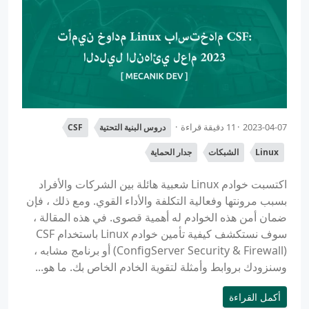
2023-04-07
11 دقيقة قراءة
دروس البنية التحتية
CSF
Linux
الشبكات
جدار الحماية
اكتسبت خوادم Linux شعبية هائلة بين الشركات والأفراد
بسبب مرونتها وفعالية التكلفة والأداء القوي. ومع ذلك ، فإن
ضمان أمن هذه الخوادم له أهمية قصوى. في هذه المقالة ،
سوف نستكشف كيفية تأمين خوادم Linux باستخدام CSF
(ConfigServer Security & Firewall) أو برنامج مشابه ،
وسنزودك بروابط وأمثلة لتقوية الخادم الخاص بك. ما هو...
أكمل القراءة