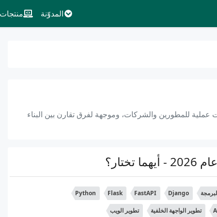
المدوّنة
منتجات
 Flask، تقدم نصائح ومعلومات عملية للمطورين والشركات، وموجهة لفرق تقارن بين البناء
برمجة
Django
FastAPI
Flask
Python
تطوير الواجهة الخلفية
تطوير الويب