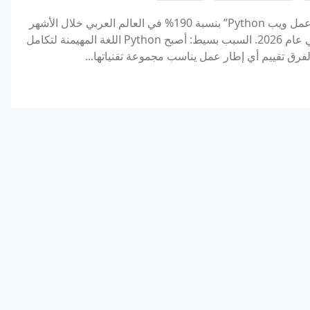
ارتفع الاهتمام بالبحث عن “إطار عمل ويب Python” بنسبة 190% في العالم العربي خلال الأشهر
الثلاثة الماضية، مما يجعله أحد أسرع الاستعلامات التقنية نموًا في عام 2026. السبب بسيط: أصبح Python اللغة المهيمنة لتكامل