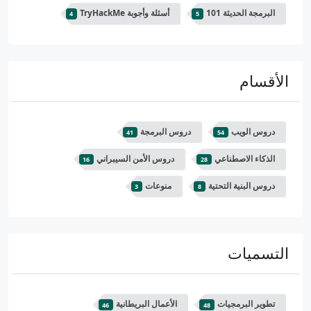
البرمجة الحديثة 101
أسئلة وأجوبة TryHackMe
4
5
الأقسام
دروس الويب
دروس البرمجة
41
54
الذكاء الاصطناعي
دروس الأمن السيبراني
16
28
دروس البنية التحتية
منوعات
3
8
التسميات
تطوير البرمجيات
الأعمال البريطانية
46
48