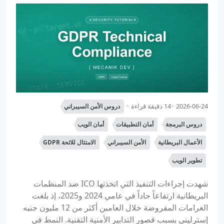
2026-06-24
14 دقيقة قراءة
دروس الأمن السيبراني
دروس البرمجة
أمان التطبيقات
أمان الويب
الأعمال البريطانية
الأمن السيبراني
الامتثال للائحة GDPR
تطوير الويب
شهدت إجراءات التنفيذ التي اتخذتها ICO ضد المنظمات
البريطانية ارتفاعاً حاداً في عامي 2024 و2025، إذ بلغت
الغرامات المفروضة خلال العامين أكثر من 12 مليون جنيه
إسترليني بسبب قصور التدابير الأمنية التقنية. النمط في