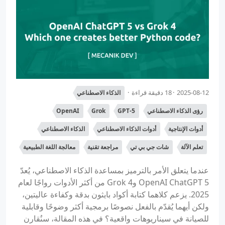
2025-08-12
18 دقيقة قراءة
الذكاء الاصطناعي
رؤى الذكاء الاصطناعي
GPT-5
Grok
OpenAI
أدوات الإنتاجية
أدوات الذكاء الاصطناعي
الذكاء الاصطناعي
تعلم الآلة
شات جي بي تي
مراجعة تقنية
معالجة اللغة الطبيعية
عندما يتعلق الأمر بالترميز بمساعدة الذكاء الاصطناعي، يُعدّ
OpenAI ChatGPT 5 وGrok 4 من أكثر الأدوات رواجًا لعام
2025. يزعم كلاهما كتابة أكواد بايثون بدقة وكفاءة عاليتين،
ولكن أيهما يُقدّم بالفعل نصوصًا برمجية أكثر وضوحًا وقابلية
للصيانة في سيناريوهات واقعية؟ في هذه المقالة، سنُقارن