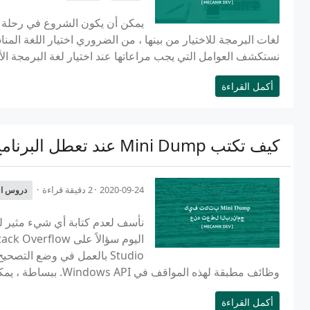
يمكن أن يكون الشروع في رحلة إلى
لغات البرمجة للاختيار من بينها ، من الضروري اختيار اللغة الم
نستكشف العوامل التي يجب مراعاتها عند اختيار لغة البرمجة الأو
أكمل القراءة
كيف تكتب Mini Dump عند تعطل البرنامج
2020-09-24
2 دقيقة قراءة
دروس ال
نأسف لعدم كتابة أي شيء مثير للا
Studio بالعمل في وضع التص
وظائف مطبقة لهذه المواقف في Windows API. ببساطة ، يمكنك...
أكمل القراءة