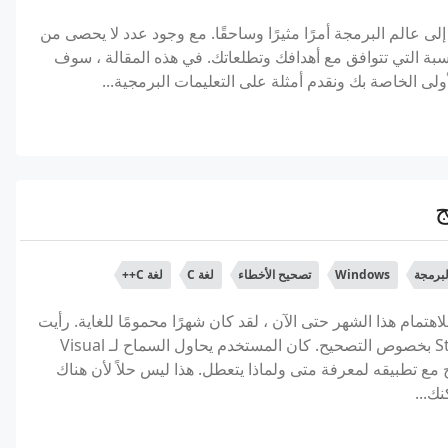
 عالم البرمجة أمرًا مثيرًا وساحقًا. مع وجود عدد لا يحصى من
ناسبة التي تتوافق مع أهدافك وتطلعاتك. في هذه المقالة ، سوف
لى الخاصة بك ونقدم أمثلة على التعليمات البرمجية...
برمجة
Windows
تصحيح الأخطاء
لغة C
لغة C++
هتمام هذا الشهر حتى الآن ، لقد كان شهرًا محمومًا للغاية. رأيت
اليوم سؤالاً على Stack Overflow بخصوص التصحيح. كان المستخدم يحاول السماح لـ Visual
حيح مع تطبيقه لمعرفة متى ولماذا يتعطل. هذا ليس حلاً لأن هناك