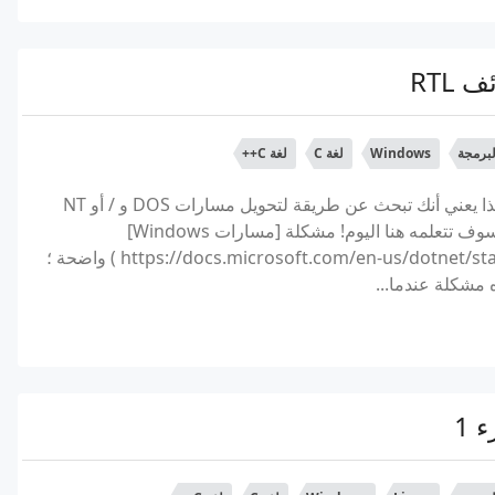
برمجة
Windows
لغة C
لغة C++
إذا كنت تقرأ هذا المنشور هنا ، فهذا يعني أنك تبحث عن طريقة لتحويل مسارات DOS و / أو NT
لبرنامجك. كن مطمئنًا أن هذا ما سوف تتعلمه هنا اليوم! مشكلة [مسارات Windows]
(https://docs.microsoft.com/en-us/dotnet/standard/io/file-path-formats ) واضحة ؛
ه مشكلة عندما...
 1