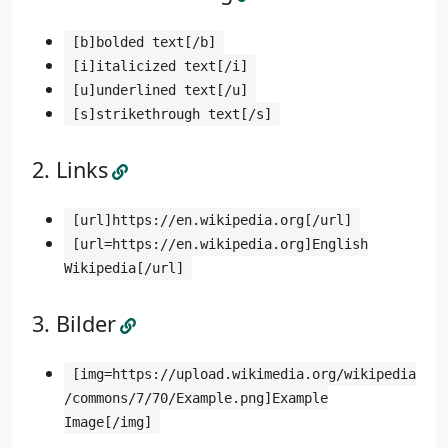
[b]bolded text[/b]
[i]italicized text[/i]
[u]underlined text[/u]
[s]strikethrough text[/s]
Links
[url]https://en.wikipedia.org[/url]
[url=https://en.wikipedia.org]English
Wikipedia[/url]
Bilder
[img=https://upload.wikimedia.org/wikipedia
/commons/7/70/Example.png]Example
Image[/img]