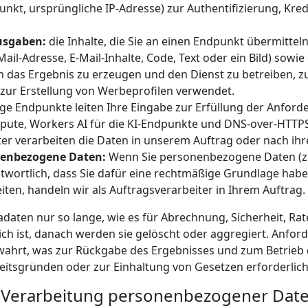
unkt, ursprüngliche IP-Adresse) zur Authentifizierung, K
usgaben:
die Inhalte, die Sie an einen Endpunkt übermitteln
Mail-Adresse, E-Mail-Inhalte, Code, Text oder ein Bild) sow
 das Ergebnis zu erzeugen und den Dienst zu betreiben, zu
 zur Erstellung von Werbeprofilen verwendet.
ge Endpunkte leiten Ihre Eingabe zur Erfüllung der Anforde
mpute, Workers AI für die KI-Endpunkte und DNS-over-HTTP
eter verarbeiten die Daten in unserem Auftrag oder nach i
nenbezogene Daten:
Wenn Sie personenbezogene Daten (z. B
ntwortlich, dass Sie dafür eine rechtmäßige Grundlage habe
ten, handeln wir als Auftragsverarbeiter in Ihrem Auftrag.
daten nur so lange, wie es für Abrechnung, Sicherheit, R
ch ist, danach werden sie gelöscht oder aggregiert. Anf
ahrt, was zur Rückgabe des Ergebnisses und zum Betrieb de
tsgründen oder zur Einhaltung von Gesetzen erforderlich 
e Verarbeitung personenbezogener Dat