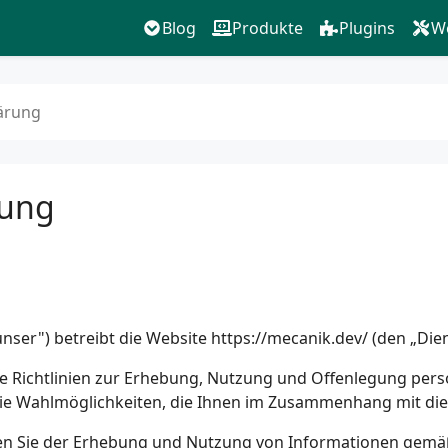
Blog
Produkte
Plugins
W
ärung
rung
unser") betreibt die Website
https://mecanik.dev/
(den „Dien
ere Richtlinien zur Erhebung, Nutzung und Offenlegung pe
die Wahlmöglichkeiten, die Ihnen im Zusammenhang mit di
n Sie der Erhebung und Nutzung von Informationen gemäß d