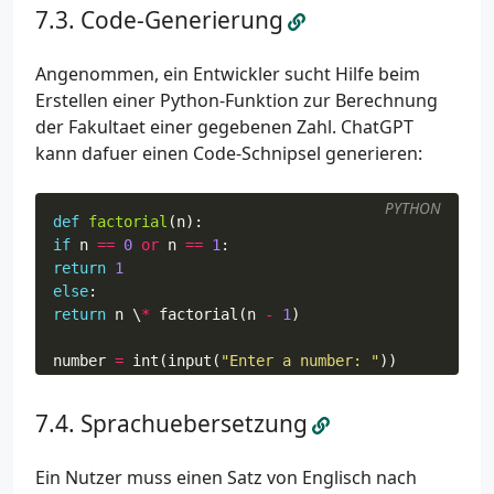
Code-Generierung
Angenommen, ein Entwickler sucht Hilfe beim
Erstellen einer Python-Funktion zur Berechnung
der Fakultaet einer gegebenen Zahl. ChatGPT
kann dafuer einen Code-Schnipsel generieren:
PYTHON
def
factorial
(
n
):
if
n
==
0
or
n
==
1
:
return
1
else
:
return
n
 \
*
factorial
(
n
-
1
)
number
=
int
(
input
(
"Enter a number: "
))
print
(
"The factorial of"
,
number
,
"is"
,
factorial
(
Sprachuebersetzung
Ein Nutzer muss einen Satz von Englisch nach