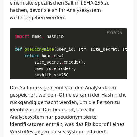
einem site-spezifischen Salt mit SHA-256 zu
hashen, bevor sie an Ihr Analysesystem
weitergegeben werden:
PYTHON
import
hmac
,
hashlib
def
pseudonymise
(
user_id
:
str
,
site_secret
:
str
)
-
return
hmac
.
new
(
site_secret
.
encode
(),
user_id
.
encode
(),
hashlib
.
sha256
)
.
hexdigest
()
Das Salt muss getrennt von den Analysedaten
gespeichert werden. Ohne es kann der Hash nicht
rückgängig gemacht werden, um die Person zu
identifizieren. Das bedeutet, dass Ihr
Analysesystem nur pseudonymisierte
Identifikatoren enthält, was das Risikoprofil eines
Verstoßes gegen dieses System reduziert.