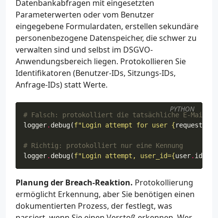
Datenbankabfragen mit eingesetzten
Parameterwerten oder vom Benutzer
eingegebene Formulardaten, erstellen sekundäre
personenbezogene Datenspeicher, die schwer zu
verwalten sind und selbst im DSGVO-
Anwendungsbereich liegen. Protokollieren Sie
Identifikatoren (Benutzer-IDs, Sitzungs-IDs,
Anfrage-IDs) statt Werte.
PYTHON
# Falsch: protokolliert die tatsächliche E-Mail-Ad
logger
.
debug
(
f
"Login attempt for user 
{
request
.
for
# Richtig: protokolliert nur eine Kennung
logger
.
debug
(
f
"Login attempt, user_id=
{
user
.
id
}
, r
Planung der Breach-Reaktion.
Protokollierung
ermöglicht Erkennung, aber Sie benötigen einen
dokumentierten Prozess, der festlegt, was
passiert, wenn Sie einen Verstoß erkennen. Wer