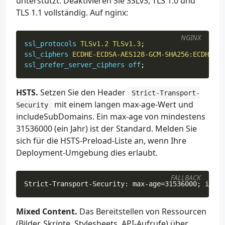
unterstützt. Deaktivieren Sie SSLv3, TLS 1.0 und
TLS 1.1 vollständig. Auf nginx:
NGINX
ssl_protocols
TLSv1.2
TLSv1.3
;
ssl_ciphers
ECDHE-ECDSA-AES128-GCM-SHA256:ECDHE-RS
ssl_prefer_server_ciphers
off
;
HSTS.
Setzen Sie den Header
Strict-Transport-
mit einem langen max-age-Wert und
Security
includeSubDomains. Ein max-age von mindestens
31536000 (ein Jahr) ist der Standard. Melden Sie
sich für die HSTS-Preload-Liste an, wenn Ihre
Deployment-Umgebung dies erlaubt.
FALLBACK
Mixed Content.
Das Bereitstellen von Ressourcen
(Bilder, Skripte, Stylesheets, API-Aufrufe) über