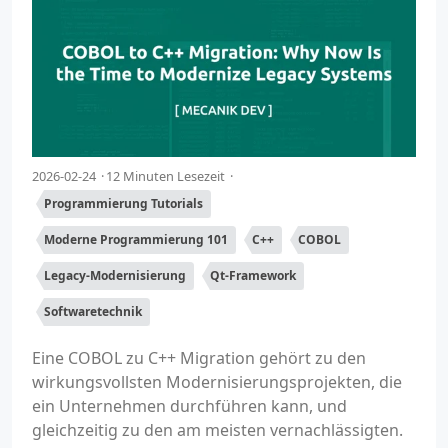
2026-02-24
12 Minuten Lesezeit
Programmierung Tutorials
Moderne Programmierung 101
C++
COBOL
Legacy-Modernisierung
Qt-Framework
Softwaretechnik
Eine COBOL zu C++ Migration gehört zu den
wirkungsvollsten Modernisierungsprojekten, die
ein Unternehmen durchführen kann, und
gleichzeitig zu den am meisten vernachlässigten.