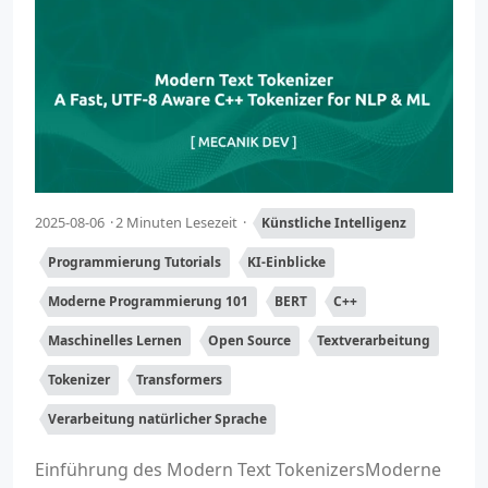
2025-08-06
2 Minuten Lesezeit
Künstliche Intelligenz
Programmierung Tutorials
KI-Einblicke
Moderne Programmierung 101
BERT
C++
Maschinelles Lernen
Open Source
Textverarbeitung
Tokenizer
Transformers
Verarbeitung natürlicher Sprache
Einführung des Modern Text TokenizersModerne