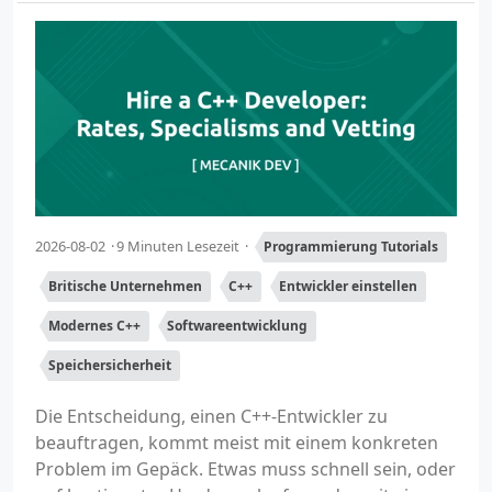
2026-08-02
9 Minuten Lesezeit
Programmierung Tutorials
Britische Unternehmen
C++
Entwickler einstellen
Modernes C++
Softwareentwicklung
Speichersicherheit
Die Entscheidung, einen C++-Entwickler zu
beauftragen, kommt meist mit einem konkreten
Problem im Gepäck. Etwas muss schnell sein, oder