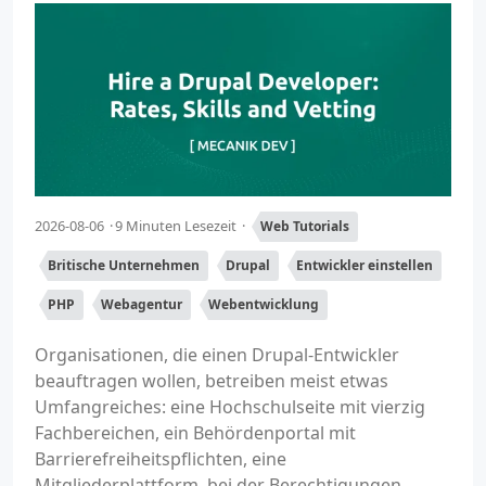
2026-08-06
9 Minuten Lesezeit
Web Tutorials
Britische Unternehmen
Drupal
Entwickler einstellen
PHP
Webagentur
Webentwicklung
Organisationen, die einen Drupal-Entwickler
beauftragen wollen, betreiben meist etwas
Umfangreiches: eine Hochschulseite mit vierzig
Fachbereichen, ein Behördenportal mit
Barrierefreiheitspflichten, eine
Mitgliederplattform, bei der Berechtigungen