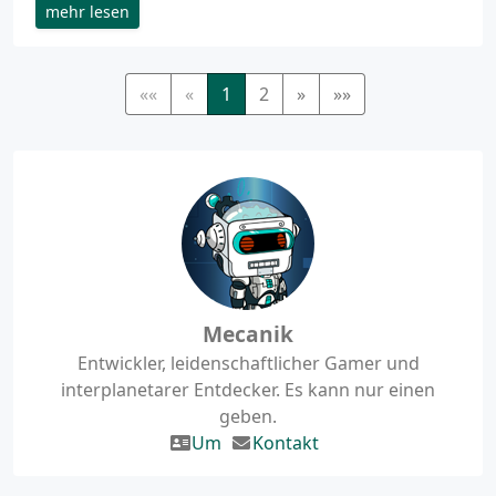
mehr lesen
««
«
1
2
»
»»
Mecanik
Entwickler, leidenschaftlicher Gamer und
interplanetarer Entdecker. Es kann nur einen
geben.
Um
Kontakt