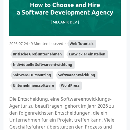
2026-07-24
9 Minuten Lesezeit
Web Tutorials
Britische Großunternehmen
Entwickler einstellen
Individuelle Softwareentwicklung
Software-Outsourcing
Softwareentwicklung
Unternehmenssoftware
WordPress
Die Entscheidung, eine Softwareentwicklungs-
Agentur zu beauftragen, gehört im Jahr 2026 zu
den folgenreichsten Entscheidungen, die ein
Unternehmen für ein Projekt treffen kann. Viele
Geschäftsführer überstürzen den Prozess und