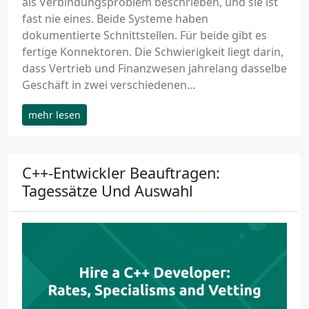
als Verbindungsproblem beschrieben, und sie ist
fast nie eines. Beide Systeme haben
dokumentierte Schnittstellen. Für beide gibt es
fertige Konnektoren. Die Schwierigkeit liegt darin,
dass Vertrieb und Finanzwesen jahrelang dasselbe
Geschäft in zwei verschiedenen...
mehr lesen
C++-Entwickler Beauftragen:
Tagessätze Und Auswahl