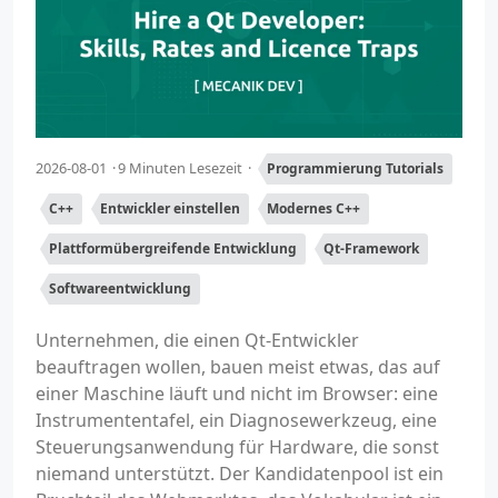
2026-08-01
9 Minuten Lesezeit
Programmierung Tutorials
C++
Entwickler einstellen
Modernes C++
Plattformübergreifende Entwicklung
Qt-Framework
Softwareentwicklung
Unternehmen, die einen Qt-Entwickler
beauftragen wollen, bauen meist etwas, das auf
einer Maschine läuft und nicht im Browser: eine
Instrumententafel, ein Diagnosewerkzeug, eine
Steuerungsanwendung für Hardware, die sonst
niemand unterstützt. Der Kandidatenpool ist ein