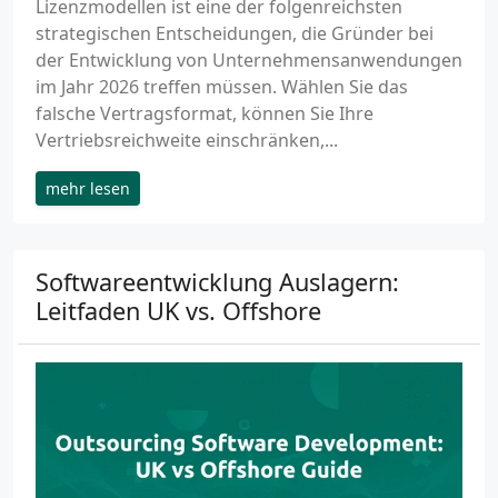
Lizenzmodellen ist eine der folgenreichsten
strategischen Entscheidungen, die Gründer bei
der Entwicklung von Unternehmensanwendungen
im Jahr 2026 treffen müssen. Wählen Sie das
falsche Vertragsformat, können Sie Ihre
Vertriebsreichweite einschränken,...
mehr lesen
Softwareentwicklung Auslagern:
Leitfaden UK vs. Offshore