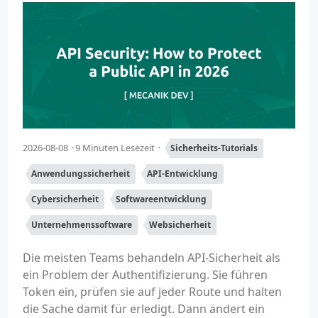
2026-08-08
9 Minuten Lesezeit
Sicherheits-Tutorials
Anwendungssicherheit
API-Entwicklung
Cybersicherheit
Softwareentwicklung
Unternehmenssoftware
Websicherheit
Die meisten Teams behandeln API-Sicherheit als
ein Problem der Authentifizierung. Sie führen
Token ein, prüfen sie auf jeder Route und halten
die Sache damit für erledigt. Dann ändert ein