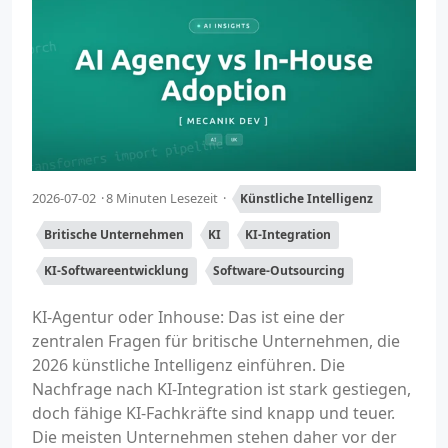
2026-07-02
8 Minuten Lesezeit
Künstliche Intelligenz
Britische Unternehmen
KI
KI-Integration
KI-Softwareentwicklung
Software-Outsourcing
KI-Agentur oder Inhouse: Das ist eine der
zentralen Fragen für britische Unternehmen, die
2026 künstliche Intelligenz einführen. Die
Nachfrage nach KI-Integration ist stark gestiegen,
doch fähige KI-Fachkräfte sind knapp und teuer.
Die meisten Unternehmen stehen daher vor der