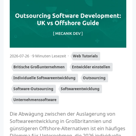
2026-07-26
9 Minuten Lesezeit
Web Tutorials
Britische Großunternehmen
Entwickler einstellen
Individuelle Softwareentwicklung
Outsourcing
Software-Outsourcing
Softwareentwicklung
Unternehmenssoftware
Die Abwägung zwischen der Auslagerung von
Softwareentwicklung in Großbritannien und
günstigeren Offshore-Alternativen ist ein häufiges
Dilemma für Unternehmen, die 2026 individuelle