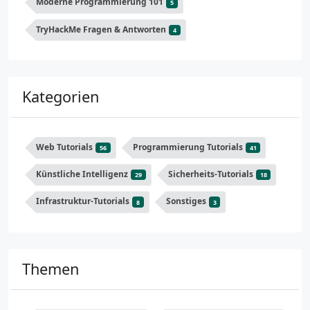
Moderne Programmierung 101
5
TryHackMe Fragen & Antworten
4
Kategorien
Web Tutorials
Programmierung Tutorials
56
41
Künstliche Intelligenz
Sicherheits-Tutorials
29
18
Infrastruktur-Tutorials
Sonstiges
8
3
Themen