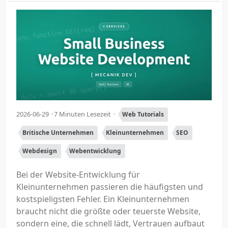
2026-06-29
7 Minuten Lesezeit
Web Tutorials
Britische Unternehmen
Kleinunternehmen
SEO
Webdesign
Webentwicklung
Bei der Website-Entwicklung für
Kleinunternehmen passieren die häufigsten und
kostspieligsten Fehler. Ein Kleinunternehmen
braucht nicht die größte oder teuerste Website,
sondern eine, die schnell lädt, Vertrauen aufbaut