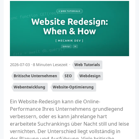
2026-07-03
8 Minuten Lesezeit
Web Tutorials
Britische Unternehmen
SEO
Webdesign
Webentwicklung
Website-Optimierung
Ein Website-Redesign kann die Online-
Performance Ihres Unternehmens grundlegend
verbessern, oder es kann jahrelange hart
erarbeitete Suchrankings über Nacht still und leise
vernichten. Der Unterschied liegt vollständig in
der Planung und Ausführung. Viele britische