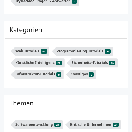
TryHackMe Fragen & Antworten
4
Kategorien
Web Tutorials
Programmierung Tutorials
54
41
Künstliche Intelligenz
Sicherheits-Tutorials
28
16
Infrastruktur-Tutorials
Sonstiges
8
3
Themen
Softwareentwicklung
Britische Unternehmen
48
46