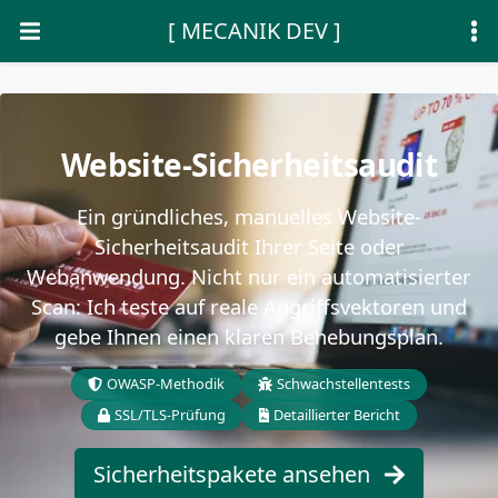
[ MECANIK DEV ]
Website-Sicherheitsaudit
Ein gründliches, manuelles Website-
Sicherheitsaudit Ihrer Seite oder
Webanwendung. Nicht nur ein automatisierter
Scan: Ich teste auf reale Angriffsvektoren und
gebe Ihnen einen klaren Behebungsplan.
OWASP-Methodik
Schwachstellentests
SSL/TLS-Prüfung
Detaillierter Bericht
Sicherheitspakete ansehen