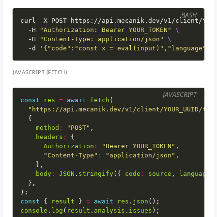
BASH
curl -X POST https://api.mecanik.dev/v1/client/YOU
  -H 
"Authorization: Bearer YOUR_TOKEN"
  -H 
"Content-Type: application/json"
  -d 
'{"code":"const x = eval(input)","language":"
JAVASCRIPT (FETCH)
JAVASCRIPT
const
res
=
await
fetch
(
"https://api.mecanik.dev/v1/client/YOUR_UUID/too
{
method
:
"POST"
,
headers
:
{
Authorization
:
"Bearer YOUR_TOKEN"
,
"Content-Type"
:
"application/json"
,
},
body
:
JSON
.
stringify
({
code
:
source
,
language
:
},
);
const
{
result
}
=
await
res
.
json
();
console
.
log
(
result
.
analysis
.
issues
);