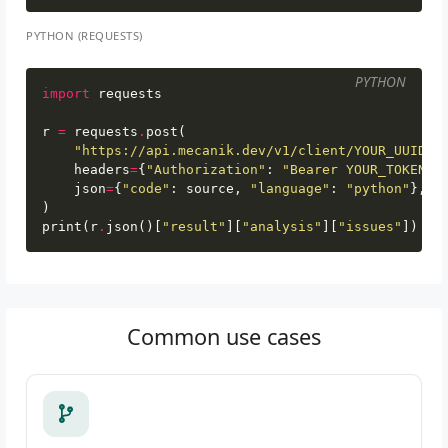
PYTHON (REQUESTS)
PYTHON
import
requests
r
=
requests
.
post
(
"https://api.mecanik.dev/v1/client/YOUR_UUID/t
headers
=
{
"Authorization"
:
"Bearer YOUR_TOKEN"
}
json
=
{
"code"
:
source
,
"language"
:
"python"
},
)
print
(
r
.
json
()[
"result"
][
"analysis"
][
"issues"
])
Common use cases