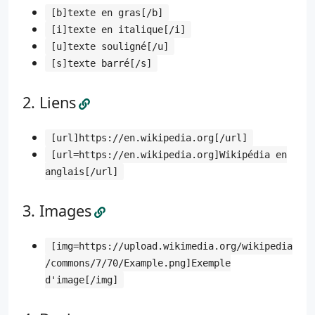
[b]texte en gras[/b]
[i]texte en italique[/i]
[u]texte souligné[/u]
[s]texte barré[/s]
Liens
[url]https://en.wikipedia.org[/url]
[url=https://en.wikipedia.org]Wikipédia en
anglais[/url]
Images
[img=https://upload.wikimedia.org/wikipedia
/commons/7/70/Example.png]Exemple
d'image[/img]