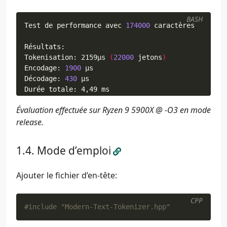
BASH
Test de performance avec 
174000
Tokenisation: 2159μs 
(
22000
 jetons
)
Encodage: 
1900
Décodage: 
430
Débit: 36,97 Mo/s
Évaluation effectuée sur Ryzen 9 5900X @ -O3 en mode
release.
Mode d’emploi
Ajouter le fichier d’en-tête:
CPP
#include
"Modern-Text-Tokenizer.hpp"