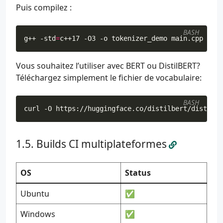
Puis compilez :
BASH
g++ -std
=
c++17 -O3 -o tokenizer_demo main.cpp
Vous souhaitez l’utiliser avec BERT ou DistilBERT?
Téléchargez simplement le fichier de vocabulaire:
BASH
curl -O https://huggingface.co/distilbert/distilbe
Builds CI multiplateformes
OS
Status
Ubuntu
✅
Windows
✅