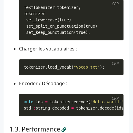
CPP
TextTokenizer
tokenizer
;
tokenizer
.
set_lowercase
(
true
)
.
set_split_on_punctuation
(
true
)
.
set_keep_punctuation
(
true
);
Charger les vocabulaires :
CPP
tokenizer
.
load_vocab
(
"vocab.txt"
);
Encoder / Décodage :
CPP
auto
ids
=
tokenizer
.
encode
(
"Hello world!"
);
std
::
string
decoded
=
tokenizer
.
decode
(
ids
);
Performance