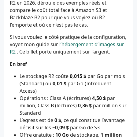
R2 en 2026, déroule des exemples réels et
compare le coût total face à Amazon S3 et
Backblaze B2 pour que vous voyiez où R2
l’emporte et où ce n’est pas le cas.
Si vous voulez le côté pratique de la configuration,
voyez mon guide sur
l’hébergement d’images sur
R2
. Ce billet porte uniquement sur l’argent.
En bref
Le stockage R2 coûte
0,015 $
par Go par mois
(Standard) ou
0,01 $
par Go (Infrequent
Access)
Opérations : Class A (écritures)
4,50 $
par
million, Class B (lectures)
0,36 $
par million sur
Standard
L’egress est de
0 $
, ce qui constitue l’avantage
décisif sur les ~
0,09 $
par Go de S3
Offre gratuite :
10 Go
de stockage,
1 million