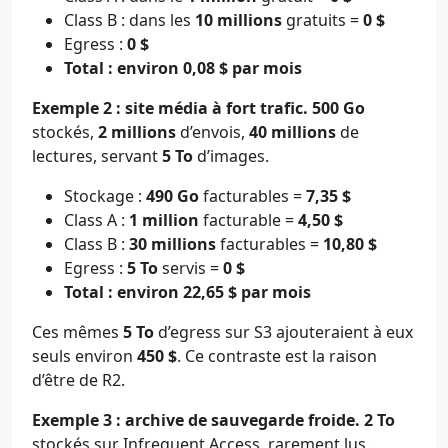
Class B : dans les
10 millions
gratuits =
0 $
Egress :
0 $
Total : environ 0,08 $ par mois
Exemple 2 : site média à fort trafic.
500 Go
stockés,
2 millions
d’envois,
40 millions
de
lectures, servant
5 To
d’images.
Stockage :
490 Go
facturables =
7,35 $
Class A :
1 million
facturable =
4,50 $
Class B :
30 millions
facturables =
10,80 $
Egress :
5 To
servis =
0 $
Total : environ 22,65 $ par mois
Ces mêmes
5 To
d’egress sur S3 ajouteraient à eux
seuls environ
450 $
. Ce contraste est la raison
d’être de R2.
Exemple 3 : archive de sauvegarde froide.
2 To
stockés sur Infrequent Access, rarement lus.