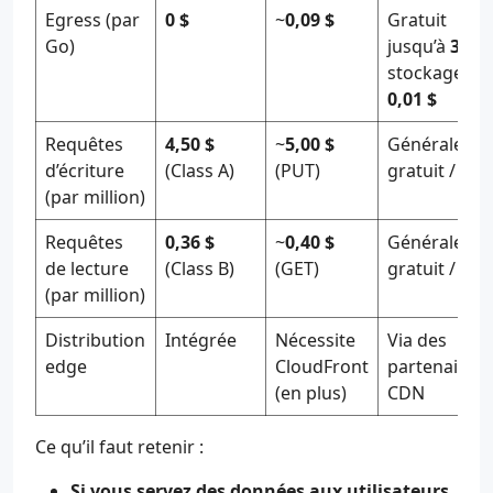
Egress (par
0 $
~
0,09 $
Gratuit
Go)
jusqu’à
3x
le
stockage, pu
0,01 $
Requêtes
4,50 $
~
5,00 $
Généraleme
d’écriture
(Class A)
(PUT)
gratuit / faib
(par million)
Requêtes
0,36 $
~
0,40 $
Généraleme
de lecture
(Class B)
(GET)
gratuit / faib
(par million)
Distribution
Intégrée
Nécessite
Via des
edge
CloudFront
partenaires
(en plus)
CDN
Ce qu’il faut retenir :
Si vous servez des données aux utilisateurs,