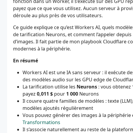
fonction dans un Worker, il s’exécute sur des GPU rép
payez que ce que vous utilisez. Aucun serveur à provis
déroule au plus près de vos utilisateurs.
Ce guide explique ce qu’est Workers AI, quels modèles
de tarification Neurons, et comment l’appeler depuis
d’images. Il fait partie de mon playbook Cloudflare c
modernes à la périphérie.
En résumé
Workers AI est une IA sans serveur : il exécute 
des modèles audio sur les GPU edge de Cloudfla
La tarification utilise les
Neurons
: vous obtenez
payez
0,011 $
pour
1 000
Neurons
Il couvre quatre familles de modèles : texte (LL
modèles ajoutés régulièrement
Vous pouvez générer des images à la périphérie 
Transformations
Il s’associe naturellement au reste de la platefo