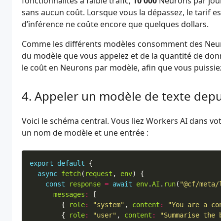
fonctionnalités à faible trafic,
10 000
Neurons par jour
sans aucun coût. Lorsque vous la dépassez, le tarif 
d’inférence ne coûte encore que quelques dollars.
Comme les différents modèles consomment des Neuron
du modèle que vous appelez et de la quantité de donn
le coût en Neurons par modèle, afin que vous puissie
Appeler un modèle de texte dep
Voici le schéma central. Vous liez Workers AI dans vo
un nom de modèle et une entrée :
export
default
{
async
fetch
(
request
,
env
)
{
const
response
=
await
env
.
AI
.
run
(
"@cf/meta/
messages
:
[
{
role
:
"system"
,
content
:
"You are a co
{
role
:
"user"
,
content
:
"Summarise the 