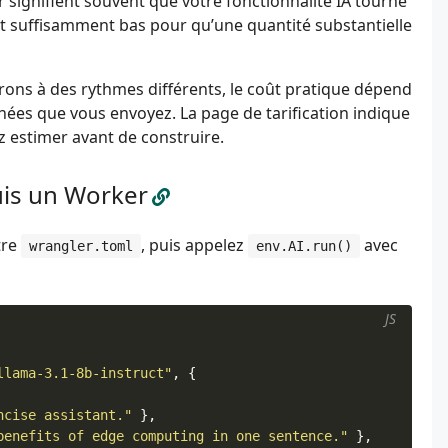
 signifient souvent que votre fonctionnalité IA tourne
est suffisamment bas pour qu’une quantité substantielle
s à des rythmes différents, le coût pratique dépend
ées que vous envoyez. La page de tarification indique
z estimer avant de construire.
uis un Worker
tre
, puis appelez
avec
wrangler.toml
env.AI.run()
JS
llama-3.1-8b-instruct"
,
{
ncise assistant."
},
benefits of edge computing in one sentence."
},