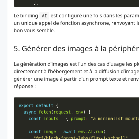
],
});
Le binding
est configuré une fois dans les param
AI
un unique appel de fonction asynchrone, renvoyant l
return
Response
.
json
(
response
);
},
bon vous semble.
};
Générer des images à la périphér
La génération d’images est l’un des cas d’usage les pl
directement à l’hébergement et à la diffusion d’imag
générer une image à partir d’un prompt texte et renv
réponse :
export
default
{
async
fetch
(
request
,
env
)
{
const
inputs
=
{
prompt
:
"a minimalist mount
const
image
=
await
env
.
AI
.
run
(
"@cf/black-forest-labs/flux-1-schnell"
,