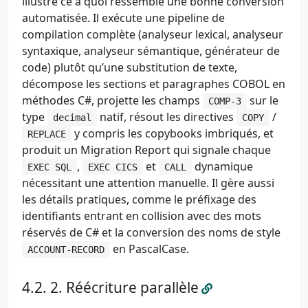
illustre ce à quoi ressemble une bonne conversion
automatisée. Il exécute une pipeline de
compilation complète (analyseur lexical, analyseur
syntaxique, analyseur sémantique, générateur de
code) plutôt qu’une substitution de texte,
décompose les sections et paragraphes COBOL en
méthodes C#, projette les champs
sur le
COMP-3
type
natif, résout les directives
/
decimal
COPY
y compris les copybooks imbriqués, et
REPLACE
produit un Migration Report qui signale chaque
,
et
dynamique
EXEC SQL
EXEC CICS
CALL
nécessitant une attention manuelle. Il gère aussi
les détails pratiques, comme le préfixage des
identifiants entrant en collision avec des mots
réservés de C# et la conversion des noms de style
en PascalCase.
ACCOUNT-RECORD
2. Réécriture parallèle