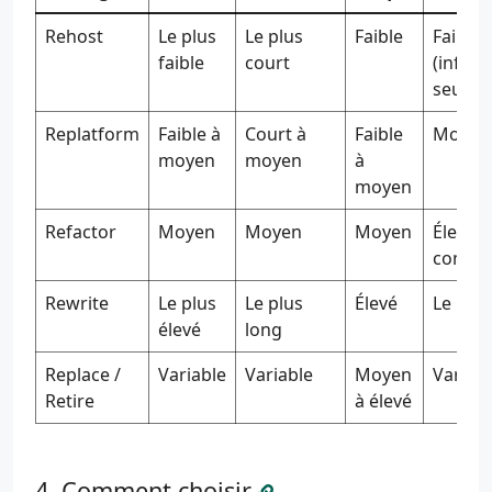
Rehost
Le plus
Le plus
Faible
Faible
faible
court
(infras
seule)
Replatform
Faible à
Court à
Faible
Moyen
moyen
moyen
à
moyen
Refactor
Moyen
Moyen
Moyen
Élevé (
compét
Rewrite
Le plus
Le plus
Élevé
Le plus
élevé
long
Replace /
Variable
Variable
Moyen
Variab
Retire
à élevé
Comment choisir