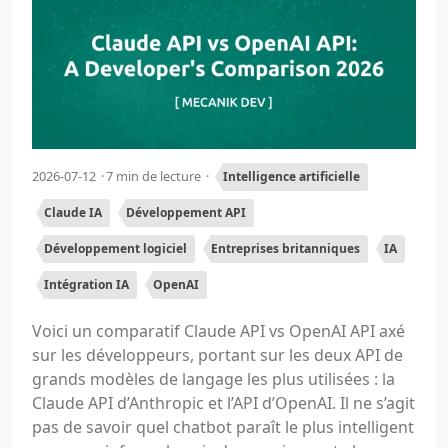
2026-07-12
7 min de lecture
Intelligence artificielle
Claude IA
Développement API
Développement logiciel
Entreprises britanniques
IA
Intégration IA
OpenAI
Voici un comparatif Claude API vs OpenAI API axé
sur les développeurs, portant sur les deux API de
grands modèles de langage les plus utilisées : la
Claude API d’Anthropic et l’API d’OpenAI. Il ne s’agit
pas de savoir quel chatbot paraît le plus intelligent