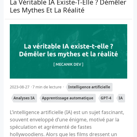
La Véritable IA Existe-T-Elle ? Démêler
Les Mythes Et La Réalité
2023-08-27
7 min de lecture
Intelligence artificielle
Analyses IA
Apprentissage automatique
GPT-4
IA
L’intelligence artificielle (IA) est un sujet fascinant,
souvent enveloppé d’une énigme, motivé par la
spéculation et agrémenté de fastes
hollywoodiens. Alors que les films dressent un