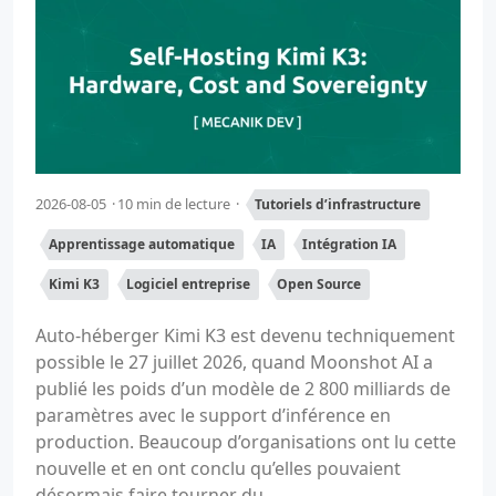
2026-08-05
10 min de lecture
Tutoriels d’infrastructure
Apprentissage automatique
IA
Intégration IA
Kimi K3
Logiciel entreprise
Open Source
Auto-héberger Kimi K3 est devenu techniquement
possible le 27 juillet 2026, quand Moonshot AI a
publié les poids d’un modèle de 2 800 milliards de
paramètres avec le support d’inférence en
production. Beaucoup d’organisations ont lu cette
nouvelle et en ont conclu qu’elles pouvaient
désormais faire tourner du...