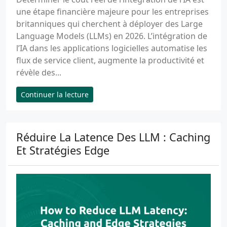
une étape financière majeure pour les entreprises
britanniques qui cherchent à déployer des Large
Language Models (LLMs) en 2026. L’intégration de
l’IA dans les applications logicielles automatise les
flux de service client, augmente la productivité et
révèle des...
Continuer la lecture
Réduire La Latence Des LLM : Caching
Et Stratégies Edge