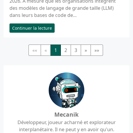
2026. À mesure que les organisations intègrent
des modèles de langage de grande taille (LLM)
dans leurs bases de code de...
Continuer la lecture
««
«
1
2
3
»
»»
Mecanik
Développeur, joueur acharné et explorateur
interplanétaire. Il ne peut y en avoir qu'un.