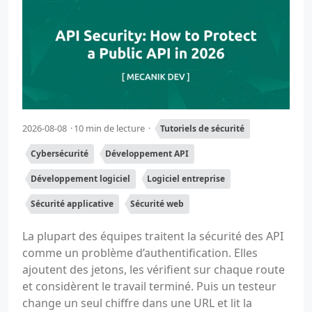
2026-08-08
10 min de lecture
Tutoriels de sécurité
Cybersécurité
Développement API
Développement logiciel
Logiciel entreprise
Sécurité applicative
Sécurité web
La plupart des équipes traitent la sécurité des API
comme un problème d’authentification. Elles
ajoutent des jetons, les vérifient sur chaque route
et considèrent le travail terminé. Puis un testeur
change un seul chiffre dans une URL et lit la