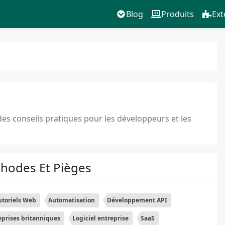
Blog
Produits
Ext
 des conseils pratiques pour les développeurs et les
thodes Et Pièges
utoriels Web
Automatisation
Développement API
eprises britanniques
Logiciel entreprise
SaaS