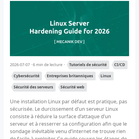
2026-07-07
6 min de lecture
Tutoriels de sécurité
CI/CD
Cybersécurité
Entreprises britanniques
Linux
Sécurité des serveurs
Sécurité web
Une installation Linux par défaut est pratique, pas
sécurisée. Le durcissement d’un serveur Linux
consiste à réduire la surface d’attaque d’un
serveur et à resserrer sa configuration afin que le
sondage inévitable venu d’internet ne trouve rien
de facile à exploiter. Ce guide couvre les étapes de