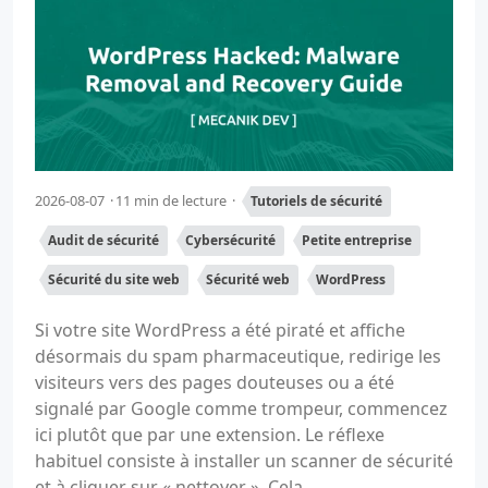
2026-08-07
11 min de lecture
Tutoriels de sécurité
Audit de sécurité
Cybersécurité
Petite entreprise
Sécurité du site web
Sécurité web
WordPress
Si votre site WordPress a été piraté et affiche
désormais du spam pharmaceutique, redirige les
visiteurs vers des pages douteuses ou a été
signalé par Google comme trompeur, commencez
ici plutôt que par une extension. Le réflexe
habituel consiste à installer un scanner de sécurité
et à cliquer sur « nettoyer ». Cela...