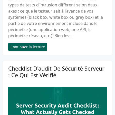
types de tests d’intrusion diffèrent selon deux
axes : ce que le testeur sait à l’avance de vos
systèmes (black box, white box ou grey box) et la
partie de votre environnement incluse dans le
périmètre (une application web, une API, le
périmètre réseau, etc.). Bien les...
Continuer la lecture
Checklist D'audit De Sécurité Serveur
: Ce Qui Est Vérifié