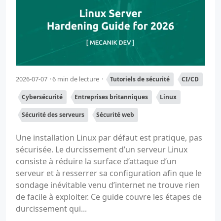
2026-07-07
6 min de lecture
Tutoriels de sécurité
CI/CD
Cybersécurité
Entreprises britanniques
Linux
Sécurité des serveurs
Sécurité web
Une installation Linux par défaut est pratique, pas
sécurisée. Le durcissement d’un serveur Linux
consiste à réduire la surface d’attaque d’un
serveur et à resserrer sa configuration afin que le
sondage inévitable venu d’internet ne trouve rien
de facile à exploiter. Ce guide couvre les étapes de
durcissement qui...