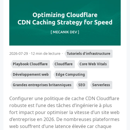
2026-07-29
12 min de lecture
Tutoriels d’infrastructure
Playbook Cloudflare
Cloudflare
Core Web Vitals
Développement web
Edge Computing
Grandes entreprises britanniques
SEO
Serverless
Configurer une politique de cache CDN Cloudflare
robuste est l’une des tâches d’ingénierie à plus
fort impact pour optimiser la vitesse d’un site web
d’entreprise en 2026. De nombreuses plateformes
web souffrent d’une latence élevée car chaque