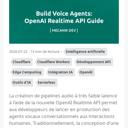
2026-07-22
13 min de lecture
Intelligence artificielle
Cloudflare
Cloudflare Workers
Développement API
Edge Computing
Intégration IA
OpenAI
Outils d'IA
Serverless
La création de pipelines audio à très faible latence
à l’aide de la nouvelle OpenAI Realtime API permet
aux développeurs de lancer en production des
agents vocaux conversationnels aux interactions
humaines. Traditionnellement, la conception d’une