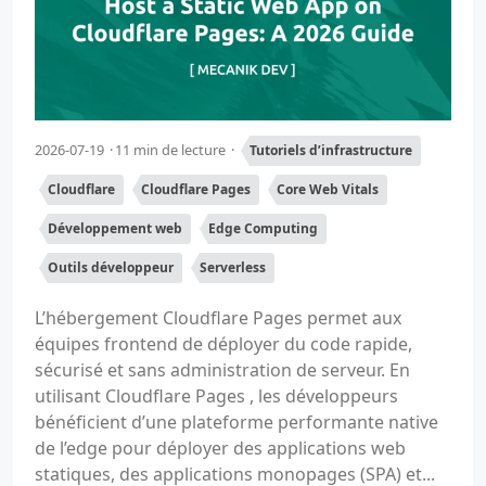
2026-07-19
11 min de lecture
Tutoriels d’infrastructure
Cloudflare
Cloudflare Pages
Core Web Vitals
Développement web
Edge Computing
Outils développeur
Serverless
L’hébergement Cloudflare Pages permet aux
équipes frontend de déployer du code rapide,
sécurisé et sans administration de serveur. En
utilisant Cloudflare Pages , les développeurs
bénéficient d’une plateforme performante native
de l’edge pour déployer des applications web
statiques, des applications monopages (SPA) et...