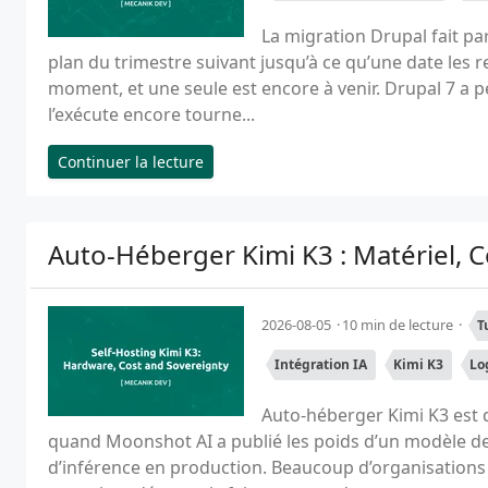
La migration Drupal fait pa
plan du trimestre suivant jusqu’à ce qu’une date les 
moment, et une seule est encore à venir. Drupal 7 a per
l’exécute encore tourne...
Continuer la lecture
Auto-Héberger Kimi K3 : Matériel, 
2026-08-05
10 min de lecture
T
Intégration IA
Kimi K3
Lo
Auto-héberger Kimi K3 est d
quand Moonshot AI a publié les poids d’un modèle de
d’inférence en production. Beaucoup d’organisations o