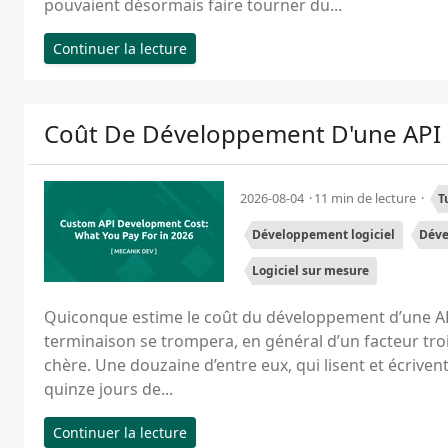
pouvaient désormais faire tourner du...
Continuer la lecture
Coût De Développement D'une API 
2026-08-04
11 min de lecture
T
Développement logiciel
Déve
Logiciel sur mesure
Quiconque estime le coût du développement d’une AP
terminaison se trompera, en général d’un facteur troi
chère. Une douzaine d’entre eux, qui lisent et écriv
quinze jours de...
Continuer la lecture