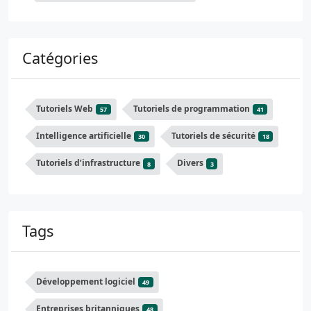
Catégories
Tutoriels Web
Tutoriels de programmation
57
41
Intelligence artificielle
Tutoriels de sécurité
30
18
Tutoriels d’infrastructure
Divers
8
3
Tags
Développement logiciel
49
Entreprises britanniques
48