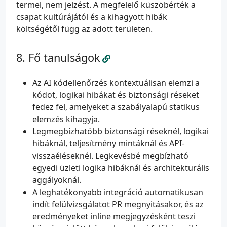
termel, nem jelzést. A megfelelő küszöbérték a
csapat kultúrájától és a kihagyott hibák
költségétől függ az adott területen.
Fő tanulságok
Az AI kódellenőrzés kontextuálisan elemzi a
kódot, logikai hibákat és biztonsági réseket
fedez fel, amelyeket a szabályalapú statikus
elemzés kihagyja.
Legmegbízhatóbb biztonsági réseknél, logikai
hibáknál, teljesítmény mintáknál és API-
visszaéléseknél. Legkevésbé megbízható
egyedi üzleti logika hibáknál és architekturális
aggályoknál.
A leghatékonyabb integráció automatikusan
indít felülvizsgálatot PR megnyitásakor, és az
eredményeket inline megjegyzésként teszi