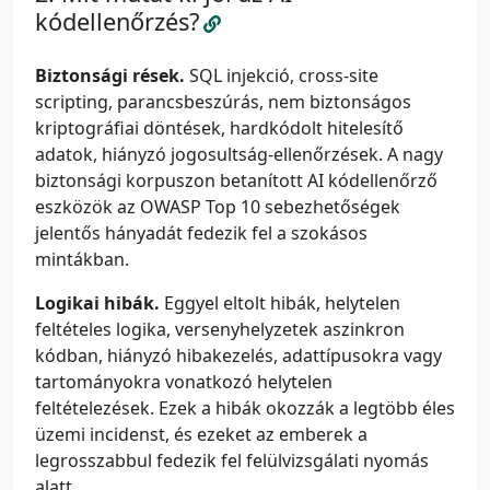
kódellenőrzés?
Biztonsági rések.
SQL injekció, cross-site
scripting, parancsbeszúrás, nem biztonságos
kriptográfiai döntések, hardkódolt hitelesítő
adatok, hiányzó jogosultság-ellenőrzések. A nagy
biztonsági korpuszon betanított AI kódellenőrző
eszközök az OWASP Top 10 sebezhetőségek
jelentős hányadát fedezik fel a szokásos
mintákban.
Logikai hibák.
Eggyel eltolt hibák, helytelen
feltételes logika, versenyhelyzetek aszinkron
kódban, hiányzó hibakezelés, adattípusokra vagy
tartományokra vonatkozó helytelen
feltételezések. Ezek a hibák okozzák a legtöbb éles
üzemi incidenst, és ezeket az emberek a
legrosszabbul fedezik fel felülvizsgálati nyomás
alatt.