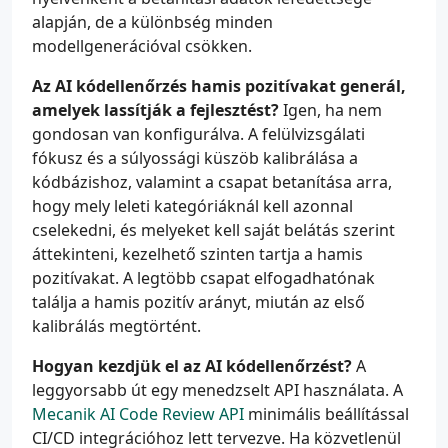
alapján, de a különbség minden
modellgenerációval csökken.
Az AI kódellenőrzés hamis pozitívakat generál,
amelyek lassítják a fejlesztést?
Igen, ha nem
gondosan van konfigurálva. A felülvizsgálati
fókusz és a súlyossági küszöb kalibrálása a
kódbázishoz, valamint a csapat betanítása arra,
hogy mely leleti kategóriáknál kell azonnal
cselekedni, és melyeket kell saját belátás szerint
áttekinteni, kezelhető szinten tartja a hamis
pozitívakat. A legtöbb csapat elfogadhatónak
találja a hamis pozitív arányt, miután az első
kalibrálás megtörtént.
Hogyan kezdjük el az AI kódellenőrzést?
A
leggyorsabb út egy menedzselt API használata. A
Mecanik AI Code Review API
minimális beállítással
CI/CD integrációhoz lett tervezve. Ha közvetlenül