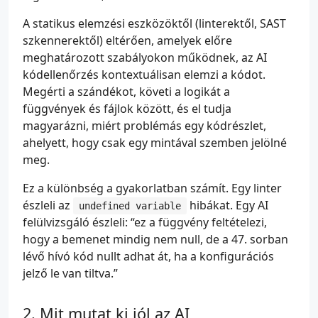
A statikus elemzési eszközöktől (linterektől, SAST
szkennerektől) eltérően, amelyek előre
meghatározott szabályokon működnek, az AI
kódellenőrzés kontextuálisan elemzi a kódot.
Megérti a szándékot, követi a logikát a
függvények és fájlok között, és el tudja
magyarázni, miért problémás egy kódrészlet,
ahelyett, hogy csak egy mintával szemben jelölné
meg.
Ez a különbség a gyakorlatban számít. Egy linter
észleli az
hibákat. Egy AI
undefined variable
felülvizsgáló észleli: “ez a függvény feltételezi,
hogy a bemenet mindig nem null, de a 47. sorban
lévő hívó kód nullt adhat át, ha a konfigurációs
jelző le van tiltva.”
Mit mutat ki jól az AI