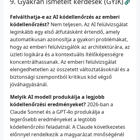
Gyakran ismételt kérdések (GYIK)
Felválthatja-e az AI kódellenőrzés az emberi
kódellenőrzést?
Nem teljesen. Az AI felülvizsgálat
leginkább egy első átfutásként értendő, amely
automatikusan azonosítja a gyakori problémákat,
hogy az emberi felülvizsgálók az architektúrára, az
üzleti logikára és a kontextuális ítélőképességre
koncentrálhassanak. Az emberi felülvizsgálat
elengedhetetlen az összetett változtatásoknál és a
biztonsági szempontból kritikus kód végső
jóváhagyásánál.
Melyik AI modell produkálja a legjobb
kódellenőrzési eredményeket?
2026-ban a
Claude Sonnet és a GPT-4o produkálja a
legerősebb eredményeket a legtöbb
kódellenőrzési feladatnál. A Claude következetes
előnnyel rendelkezik a magyarázat minőségénél