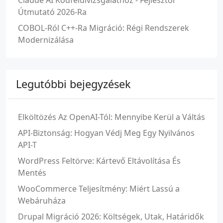
Claude AI Kódfelülvizsgálathoz - Fejlesztői
Útmutató 2026-Ra
COBOL-Ról C++-Ra Migráció: Régi Rendszerek
Modernizálása
Legutóbbi bejegyzések
Elköltözés Az OpenAI-Tól: Mennyibe Kerül a Váltás
API-Biztonság: Hogyan Védj Meg Egy Nyilvános
API-T
WordPress Feltörve: Kártevő Eltávolítása És
Mentés
WooCommerce Teljesítmény: Miért Lassú a
Webáruháza
Drupal Migráció 2026: Költségek, Utak, Határidők