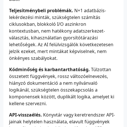
Teljesítménybeli problémák.
N+1 adatbázis-
lekérdezési minták, szükségtelen számítás
ciklusokban, blokkoló I/O aszinkron
kontextusban, nem hatékony adatszerkezet-
választás, kihasználatlan gyorsítótárazási
lehetőségek. Az AI felülvizsgálók következetesen
jelzik ezeket, mert mintákat képviselnek, nem
önkényes szabályokat.
Kódminőség és karbantarthatóság.
Túlzottan
összetett függvények, rossz változóelnevezés,
hiányzó dokumentáció a nem nyilvánvaló
logikánál, szükségtelen összekapcsolás a
komponensek között, duplikált logika, amelyet ki
kellene szervezni.
API-visszaélés.
Könyvtár vagy keretrendszer API-
jainak helytelen használata, elavult függvények