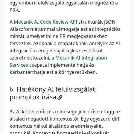
egy emberi felülvizsgáló egyáltalán megnézné a
PR-t.
- 
name
:
Get PR diff
id
:
diff
A
Mecanik AI Code Review API
strukturált JSON
run
:
|
válaszformátummal támogatja ezt az integrációs
          git diff origin/${{ github.base_ref }}..
mintát, amelyet inline PR megjegyzésekhez
terveztek. Azoknak a csapatoknak, amelyek az AI
- 
name
:
Run AI code review
integrációs réteget saját fejlesztés nélkül
run
:
|
szeretnék kezelni, a
Mecanik AI Integration
Services
csapata implementálhatja és
karbantarthatja ezt a környezetükben.
            > review_output.json
Hatékony AI felülvizsgálati
- 
name
:
Post review comments
promptok írása
uses
:
actions/github-script@v7
with
:
Az AI kódellenőrzés minősége jelentősen függ az
script
:
|
általad megadott kontextustól. Egy egyszerű diff
kontextus nélkül általános eredményeket
produkál. Kontextus hozzáadásával konkrét,