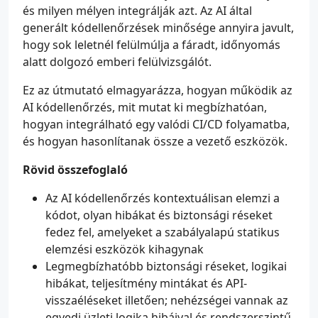
és milyen mélyen integrálják azt. Az AI által
generált kódellenőrzések minősége annyira javult,
hogy sok leletnél felülmúlja a fáradt, időnyomás
alatt dolgozó emberi felülvizsgálót.
Ez az útmutató elmagyarázza, hogyan működik az
AI kódellenőrzés, mit mutat ki megbízhatóan,
hogyan integrálható egy valódi CI/CD folyamatba,
és hogyan hasonlítanak össze a vezető eszközök.
Rövid összefoglaló
Az AI kódellenőrzés kontextuálisan elemzi a
kódot, olyan hibákat és biztonsági réseket
fedez fel, amelyeket a szabályalapú statikus
elemzési eszközök kihagynak
Legmegbízhatóbb biztonsági réseket, logikai
hibákat, teljesítmény mintákat és API-
visszaéléseket illetően; nehézségei vannak az
egyedi üzleti logika hibáival és rendszerszintű