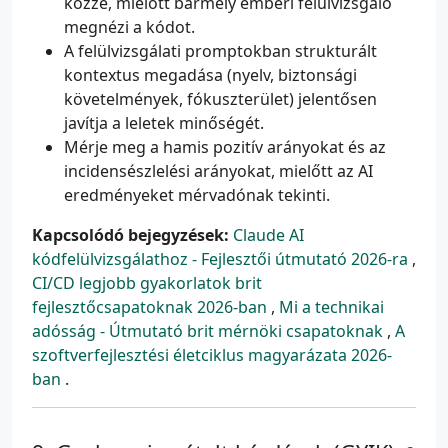
közzé, mielőtt bármely emberi felülvizsgáló
megnézi a kódot.
A felülvizsgálati promptokban strukturált
kontextus megadása (nyelv, biztonsági
követelmények, fókuszterület) jelentősen
javítja a leletek minőségét.
Mérje meg a hamis pozitív arányokat és az
incidensészlelési arányokat, mielőtt az AI
eredményeket mérvadónak tekinti.
Kapcsolódó bejegyzések:
Claude AI
kódfelülvizsgálathoz - Fejlesztői útmutató 2026-ra
,
CI/CD legjobb gyakorlatok brit
fejlesztőcsapatoknak 2026-ban
,
Mi a technikai
adósság - Útmutató brit mérnöki csapatoknak
,
A
szoftverfejlesztési életciklus magyarázata 2026-
ban
.