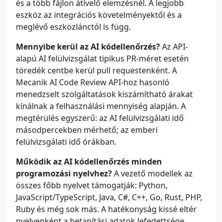
és a több fájlon átívelő elemzésnél. A legjobb
eszköz az integrációs követelményektől és a
meglévő eszközlánctól is függ.
Mennyibe kerül az AI kódellenőrzés?
Az API-
alapú AI felülvizsgálat tipikus PR-méret esetén
töredék centbe kerül pull requestenként. A
Mecanik AI Code Review API-hoz hasonló
menedzselt szolgáltatások kiszámítható árakat
kínálnak a felhasználási mennyiség alapján. A
megtérülés egyszerű: az AI felülvizsgálati idő
másodpercekben mérhető; az emberi
felülvizsgálati idő órákban.
Működik az AI kódellenőrzés minden
programozási nyelvhez?
A vezető modellek az
összes főbb nyelvet támogatják: Python,
JavaScript/TypeScript, Java, C#, C++, Go, Rust, PHP,
Ruby és még sok más. A hatékonyság kissé eltér
nyelvenként a betanítási adatok lefedettsége