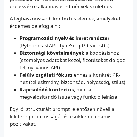
cselekvésre alkalmas eredmények születnek.
A leghasznossabb kontextus elemek, amelyeket
érdemes belefoglalni:
Programozási nyelv és keretrendszer
(Python/FastAPI, TypeScript/React stb.)
            }
Biztonsági követelmények
a kódbázishoz
(személyes adatokat kezel, fizetéseket dolgoz
fel, nyilvános API)
Felülvizsgálati fókusz
ehhez a konkrét PR-
hez (teljesítmény, biztonság, helyesség, stílus)
Kapcsolódó kontextus
, mint a
megvalósítandó issue vagy funkció leírása
Egy jól strukturált prompt jelentősen növeli a
leletek specifikusságát és csökkenti a hamis
pozitívakat.