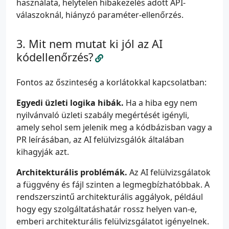
használata, helytelen hibakezelés adott API-
válaszoknál, hiányzó paraméter-ellenőrzés.
Mit nem mutat ki jól az AI
kódellenőrzés?
Fontos az őszinteség a korlátokkal kapcsolatban:
Egyedi üzleti logika hibák.
Ha a hiba egy nem
nyilvánvaló üzleti szabály megértését igényli,
amely sehol sem jelenik meg a kódbázisban vagy a
PR leírásában, az AI felülvizsgálók általában
kihagyják azt.
Architekturális problémák.
Az AI felülvizsgálatok
a függvény és fájl szinten a legmegbízhatóbbak. A
rendszerszintű architekturális aggályok, például
hogy egy szolgáltatáshatár rossz helyen van-e,
emberi architekturális felülvizsgálatot igényelnek.