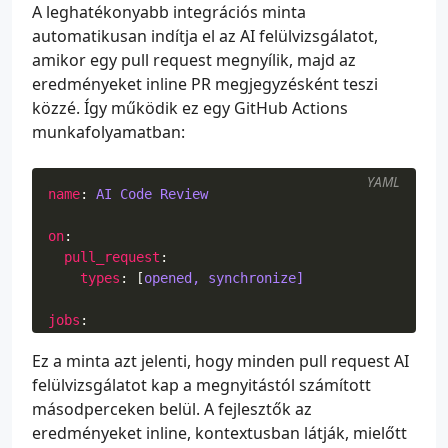
A leghatékonyabb integrációs minta
automatikusan indítja el az AI felülvizsgálatot,
amikor egy pull request megnyílik, majd az
eredményeket inline PR megjegyzésként teszi
közzé. Így működik ez egy GitHub Actions
munkafolyamatban:
YAML
name
:
AI Code Review
on
:
pull_request
:
types
:
[
opened, synchronize]
jobs
:
review
:
Ez a minta azt jelenti, hogy minden pull request AI
runs-on
:
ubuntu-latest
felülvizsgálatot kap a megnyitástól számított
steps
:
- 
uses
:
actions/checkout@v4
másodperceken belül. A fejlesztők az
with
:
eredményeket inline, kontextusban látják, mielőtt
fetch-depth
:
0