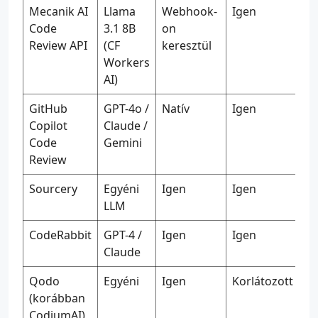
Mecanik AI
Llama
Webhook-
Igen
Code
3.1 8B
on
Review API
(CF
keresztül
Workers
AI)
GitHub
GPT-4o /
Natív
Igen
Copilot
Claude /
Code
Gemini
Review
Sourcery
Egyéni
Igen
Igen
LLM
CodeRabbit
GPT-4 /
Igen
Igen
Claude
Qodo
Egyéni
Igen
Korlátozott
(korábban
CodiumAI)