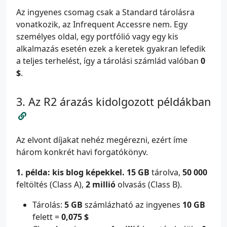
Az ingyenes csomag csak a Standard tárolásra
vonatkozik, az Infrequent Accessre nem. Egy
személyes oldal, egy portfólió vagy egy kis
alkalmazás esetén ezek a keretek gyakran lefedik
a teljes terhelést, így a tárolási számlád valóban
0
$
.
Az R2 árazás kidolgozott példákban
Az elvont díjakat nehéz megérezni, ezért íme
három konkrét havi forgatókönyv.
1. példa: kis blog képekkel.
15 GB
tárolva,
50 000
feltöltés (Class A),
2 millió
olvasás (Class B).
Tárolás:
5 GB
számlázható az ingyenes
10 GB
felett =
0,075 $