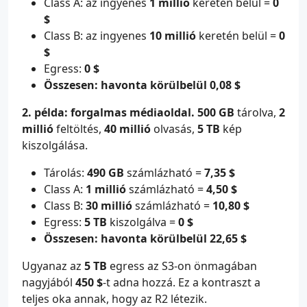
Class A: az ingyenes
1 millió
keretén belül =
0
$
Class B: az ingyenes
10 millió
keretén belül =
0
$
Egress:
0 $
Összesen: havonta körülbelül 0,08 $
2. példa: forgalmas médiaoldal.
500 GB
tárolva,
2
millió
feltöltés,
40 millió
olvasás,
5 TB
kép
kiszolgálása.
Tárolás:
490 GB
számlázható =
7,35 $
Class A:
1 millió
számlázható =
4,50 $
Class B:
30 millió
számlázható =
10,80 $
Egress:
5 TB
kiszolgálva =
0 $
Összesen: havonta körülbelül 22,65 $
Ugyanaz az
5 TB
egress az S3-on önmagában
nagyjából
450 $
-t adna hozzá. Ez a kontraszt a
teljes oka annak, hogy az R2 létezik.