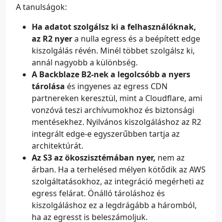
A tanulságok:
Ha adatot szolgálsz ki a felhasználóknak,
az R2 nyer
a nulla egress és a beépített edge
kiszolgálás révén. Minél többet szolgálsz ki,
annál nagyobb a különbség.
A Backblaze B2-nek a legolcsóbb a nyers
tárolása
és ingyenes az egress CDN
partnereken keresztül, mint a Cloudflare, ami
vonzóvá teszi archívumokhoz és biztonsági
mentésekhez. Nyilvános kiszolgáláshoz az R2
integrált edge-e egyszerűbben tartja az
architektúrát.
Az S3 az ökoszisztémában nyer,
nem az
árban. Ha a terhelésed mélyen kötődik az AWS
szolgáltatásokhoz, az integráció megérheti az
egress felárat. Önálló tároláshoz és
kiszolgáláshoz ez a legdrágább a háromból,
ha az egresst is beleszámoljuk.