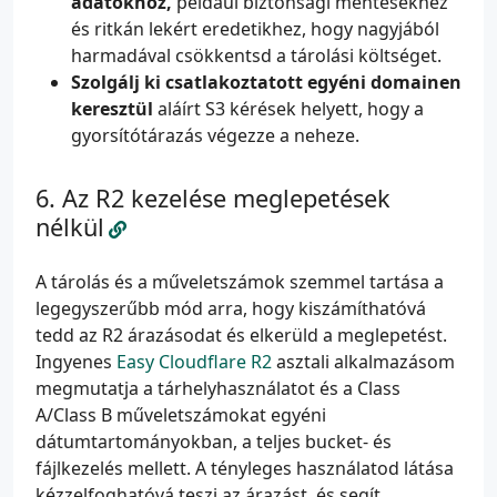
adatokhoz,
például biztonsági mentésekhez
és ritkán lekért eredetikhez, hogy nagyjából
harmadával csökkentsd a tárolási költséget.
Szolgálj ki csatlakoztatott egyéni domainen
keresztül
aláírt S3 kérések helyett, hogy a
gyorsítótárazás végezze a neheze.
Az R2 kezelése meglepetések
nélkül
A tárolás és a műveletszámok szemmel tartása a
legegyszerűbb mód arra, hogy kiszámíthatóvá
tedd az R2 árazásodat és elkerüld a meglepetést.
Ingyenes
Easy Cloudflare R2
asztali alkalmazásom
megmutatja a tárhelyhasználatot és a Class
A/Class B műveletszámokat egyéni
dátumtartományokban, a teljes bucket- és
fájlkezelés mellett. A tényleges használatod látása
kézzelfoghatóvá teszi az árazást, és segít