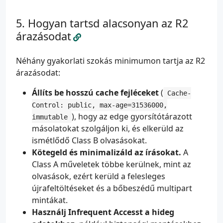
Hogyan tartsd alacsonyan az R2
árazásodat
Néhány gyakorlati szokás minimumon tartja az R2
árazásodat:
Állíts be hosszú cache fejléceket
(
Cache-
Control: public, max-age=31536000,
), hogy az edge gyorsítótárazott
immutable
másolatokat szolgáljon ki, és elkerüld az
ismétlődő Class B olvasásokat.
Kötegeld és minimalizáld az írásokat.
A
Class A műveletek többe kerülnek, mint az
olvasások, ezért kerüld a felesleges
újrafeltöltéseket és a bőbeszédű multipart
mintákat.
Használj Infrequent Accesst a hideg