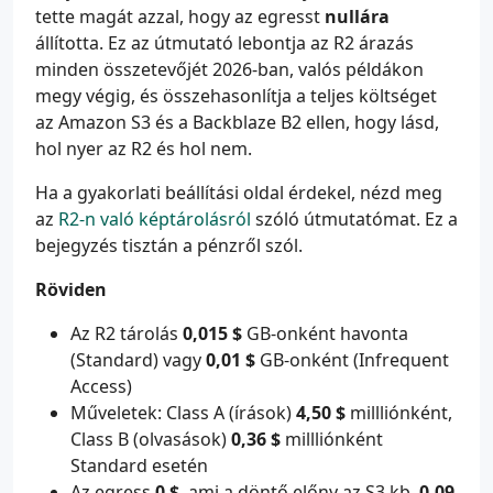
tette magát azzal, hogy az egresst
nullára
állította. Ez az útmutató lebontja az R2 árazás
minden összetevőjét 2026-ban, valós példákon
megy végig, és összehasonlítja a teljes költséget
az Amazon S3 és a Backblaze B2 ellen, hogy lásd,
hol nyer az R2 és hol nem.
Ha a gyakorlati beállítási oldal érdekel, nézd meg
az
R2-n való képtárolásról
szóló útmutatómat. Ez a
bejegyzés tisztán a pénzről szól.
Röviden
Az R2 tárolás
0,015 $
GB-onként havonta
(Standard) vagy
0,01 $
GB-onként (Infrequent
Access)
Műveletek: Class A (írások)
4,50 $
millliónként,
Class B (olvasások)
0,36 $
millliónként
Standard esetén
Az egress
0 $
, ami a döntő előny az S3 kb.
0,09