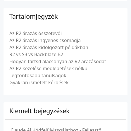
Tartalomjegyzék
Az R2 árazás összetevői
Az R2 árazás ingyenes csomagja
Az R2 árazás kidolgozott példákban
R2 vs S3 vs Backblaze B2
Hogyan tartsd alacsonyan az R2 árazásodat
Az R2 kezelése meglepetések nélkül
Legfontosabb tanulságok
Gyakran ismételt kérdések
Kiemelt bejegyzések
Claude AI Kódfelülvizsgálathoz - Fejlesztői