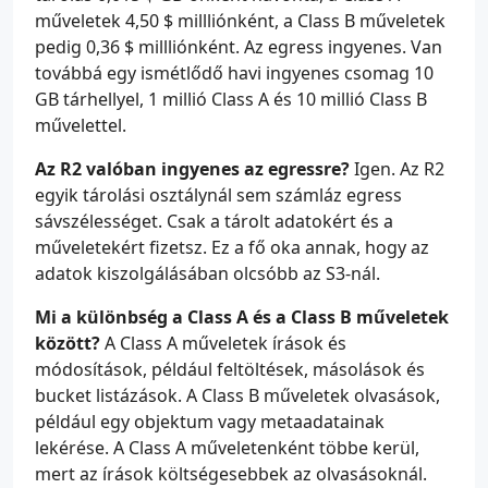
műveletek 4,50 $ millliónként, a Class B műveletek
pedig 0,36 $ millliónként. Az egress ingyenes. Van
továbbá egy ismétlődő havi ingyenes csomag 10
GB tárhellyel, 1 millió Class A és 10 millió Class B
művelettel.
Az R2 valóban ingyenes az egressre?
Igen. Az R2
egyik tárolási osztálynál sem számláz egress
sávszélességet. Csak a tárolt adatokért és a
műveletekért fizetsz. Ez a fő oka annak, hogy az
adatok kiszolgálásában olcsóbb az S3-nál.
Mi a különbség a Class A és a Class B műveletek
között?
A Class A műveletek írások és
módosítások, például feltöltések, másolások és
bucket listázások. A Class B műveletek olvasások,
például egy objektum vagy metaadatainak
lekérése. A Class A műveletenként többe kerül,
mert az írások költségesebbek az olvasásoknál.