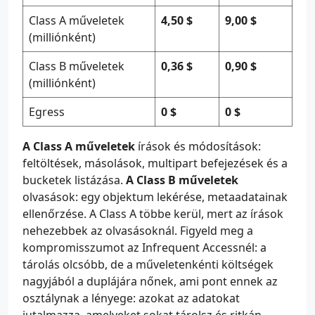
Class A műveletek
4,50 $
9,00 $
(milliónként)
Class B műveletek
0,36 $
0,90 $
(milliónként)
Egress
0 $
0 $
A Class A műveletek
írások és módosítások:
feltöltések, másolások, multipart befejezések és a
bucketek listázása.
A Class B műveletek
olvasások: egy objektum lekérése, metaadatainak
ellenőrzése. A Class A többe kerül, mert az írások
nehezebbek az olvasásoknál. Figyeld meg a
kompromisszumot az Infrequent Accessnél: a
tárolás olcsóbb, de a műveletenkénti költségek
nagyjából a duplájára nőnek, ami pont ennek az
osztálynak a lényege: azokat az adatokat