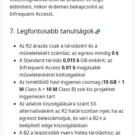
eldönteni, mikor érdemes bekapcsolni az
Infrequent Accesst.
Legfontosabb tanulságok
Az R2 árazás csak a tárolásért és a
műveletekért számláz; az egress mindig
0 $
A Standard tárolás
0,015 $
GB-onként; az
Infrequent Access
0,01 $
magasabb
műveletenkénti költségekkel
Az ismétlődő havi ingyenes csomag (
10 GB
+
1
M
Class A +
10 M
Class B) sok kis projektet
ingyenesen tart
Az adatok kiszolgálására szánt S3-
alternatívaként az R2 határozottan nyer, ha az
egresst beleszámoljuk, és veri a B2-t a
beépített edge kiszolgálásban
A B2 a legolcsóbb nyers hideg tároláshoz; az