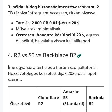
3. példa: hideg biztonságimentés-archívum.
2
TB
tárolva Infrequent Accessen, ritkán olvasva.
Tárolás:
2 000 GB
0,01 $
-ért =
20 $
Műveletek: minimálisak
Összesen: havonta körülbelül 20 $
, egress
díj nélkül, ha valaha vissza kell állítanod
R2 vs S3 vs Backblaze B2
Íme ugyanaz a terhelés a három szolgáltatónál.
Hozzávetőleges közzétett díjak 2026-os állapot
szerint:
Amazon
Cloudflare
S3
Backblaze
Összetevő
R2
(Standard)
B2