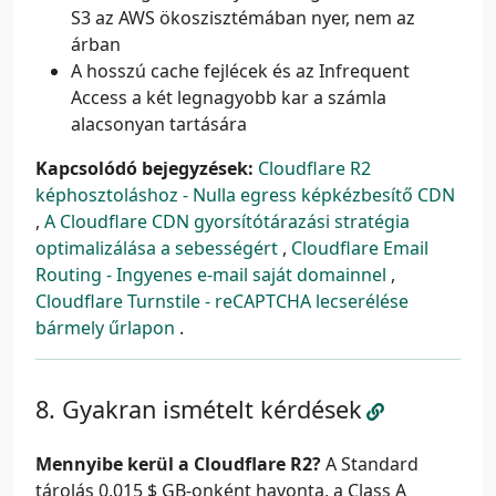
S3 az AWS ökoszisztémában nyer, nem az
árban
A hosszú cache fejlécek és az Infrequent
Access a két legnagyobb kar a számla
alacsonyan tartására
Kapcsolódó bejegyzések:
Cloudflare R2
képhosztoláshoz - Nulla egress képkézbesítő CDN
,
A Cloudflare CDN gyorsítótárazási stratégia
optimalizálása a sebességért
,
Cloudflare Email
Routing - Ingyenes e-mail saját domainnel
,
Cloudflare Turnstile - reCAPTCHA lecserélése
bármely űrlapon
.
Gyakran ismételt kérdések
Mennyibe kerül a Cloudflare R2?
A Standard
tárolás 0,015 $ GB-onként havonta, a Class A