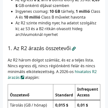
$
GB-onkénti díjával szemben
Ingyenes csomag:
10 GB
tárhely,
1 millió
Class
A és
10 millió
Class B művelet havonta
Az R2 szinte mindig nyer, ha adatot szolgálsz
ki; az S3 és a B2 ritkán olvasott hideg
archívumoknál nyerhet
Az R2 árazás összetevői
Az R2 három dolgot számláz, és ez a teljes lista.
Nincs egress díj, nincs régiónkénti felár és nincs
minimális elkötelezettség. A 2026-os
hivatalos R2
árazás
alapján:
Infrequent
Összetevő
Standard
Access
Tárolás (GB / hónap)
0,015 $
0,01 $