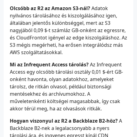
Olcsóbb az R2 az Amazon S3-nál?
Adatok
nyilvános tárolásához és kiszolgálásához igen,
általában jelentős különbséggel, mert az S3
nagyjából 0,09 $-t számláz GB-onként az egressre,
és CloudFrontot igényel az edge kiszolgáláshoz. Az
S3 mégis megérheti, ha erősen integrálódsz más
AWS szolgáltatásokkal.
Mi az Infrequent Access tárolás?
Az Infrequent
Access egy olcsóbb tárolási osztály 0,01 $-ért GB-
onként havonta, olyan adatokhoz, amelyeket
tárolsz, de ritkán olvasol, például biztonsági
mentésekhez és archívumokhoz. A
műveletenkénti költségei magasabbak, így csak
akkor térül meg, ha az olvasások ritkák.
Hogyan viszonyul az R2 a Backblaze B2-höz?
A
Backblaze B2-nek a legalacsonyabb a nyers
tárolási ára, és ingyenes egresst kínál CDN