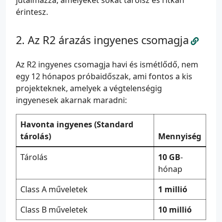
jutalmazza, amelyeket sokat tárolsz és ritkán
érintesz.
Az R2 árazás ingyenes csomagja
Az R2 ingyenes csomagja havi és ismétlődő, nem
egy 12 hónapos próbaidőszak, ami fontos a kis
projekteknek, amelyek a végtelenségig
ingyenesek akarnak maradni:
Havonta ingyenes (Standard
tárolás)
Mennyiség
Tárolás
10 GB
-
hónap
Class A műveletek
1 millió
Class B műveletek
10 millió