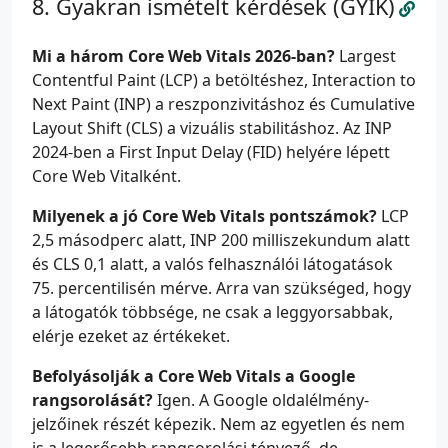
Gyakran ismételt kérdések (GYIK)
Mi a három Core Web Vitals 2026-ban?
Largest
Contentful Paint (LCP) a betöltéshez, Interaction to
Next Paint (INP) a reszponzivitáshoz és Cumulative
Layout Shift (CLS) a vizuális stabilitáshoz. Az INP
2024-ben a First Input Delay (FID) helyére lépett
Core Web Vitalként.
Milyenek a jó Core Web Vitals pontszámok?
LCP
2,5 másodperc alatt, INP 200 milliszekundum alatt
és CLS 0,1 alatt, a valós felhasználói látogatások
75. percentilisén mérve. Arra van szükséged, hogy
a látogatók többsége, ne csak a leggyorsabbak,
elérje ezeket az értékeket.
Befolyásolják a Core Web Vitals a Google
rangsorolását?
Igen. A Google oldalélmény-
jelzőinek részét képezik. Nem az egyetlen és nem