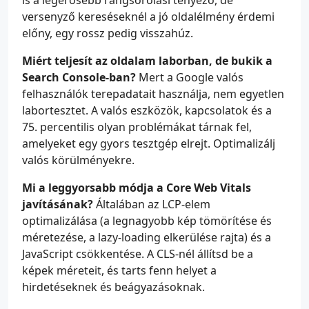
is a legerősebb rangsorolási tényező, de
versenyző kereséseknél a jó oldalélmény érdemi
előny, egy rossz pedig visszahúz.
Miért teljesít az oldalam laborban, de bukik a
Search Console-ban?
Mert a Google valós
felhasználók terepadatait használja, nem egyetlen
labortesztet. A valós eszközök, kapcsolatok és a
75. percentilis olyan problémákat tárnak fel,
amelyeket egy gyors tesztgép elrejt. Optimalizálj
valós körülményekre.
Mi a leggyorsabb módja a Core Web Vitals
javításának?
Általában az LCP-elem
optimalizálása (a legnagyobb kép tömörítése és
méretezése, a lazy-loading elkerülése rajta) és a
JavaScript csökkentése. A CLS-nél állítsd be a
képek méreteit, és tarts fenn helyet a
hirdetéseknek és beágyazásoknak.