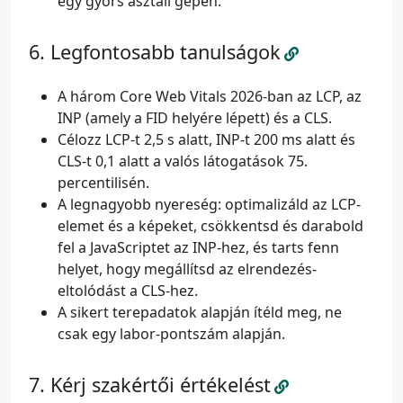
egy gyors asztali gépen.
Legfontosabb tanulságok
A három Core Web Vitals 2026-ban az LCP, az
INP (amely a FID helyére lépett) és a CLS.
Célozz LCP-t 2,5 s alatt, INP-t 200 ms alatt és
CLS-t 0,1 alatt a valós látogatások 75.
percentilisén.
A legnagyobb nyereség: optimalizáld az LCP-
elemet és a képeket, csökkentsd és darabold
fel a JavaScriptet az INP-hez, és tarts fenn
helyet, hogy megállítsd az elrendezés-
eltolódást a CLS-hez.
A sikert terepadatok alapján ítéld meg, ne
csak egy labor-pontszám alapján.
Kérj szakértői értékelést