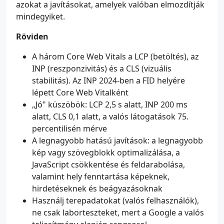
azokat a javításokat, amelyek valóban elmozdítják
mindegyiket.
Röviden
A három Core Web Vitals a LCP (betöltés), az
INP (reszponzivitás) és a CLS (vizuális
stabilitás). Az INP 2024-ben a FID helyére
lépett Core Web Vitalként
„Jó" küszöbök: LCP 2,5 s alatt, INP 200 ms
alatt, CLS 0,1 alatt, a valós látogatások 75.
percentilisén mérve
A legnagyobb hatású javítások: a legnagyobb
kép vagy szövegblokk optimalizálása, a
JavaScript csökkentése és feldarabolása,
valamint hely fenntartása képeknek,
hirdetéseknek és beágyazásoknak
Használj terepadatokat (valós felhasználók),
ne csak laborteszteket, mert a Google a valós