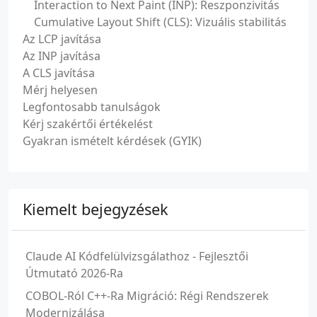
Interaction to Next Paint (INP): Reszponzivitás
Cumulative Layout Shift (CLS): Vizuális stabilitás
Az LCP javítása
Az INP javítása
A CLS javítása
Mérj helyesen
Legfontosabb tanulságok
Kérj szakértői értékelést
Gyakran ismételt kérdések (GYIK)
Kiemelt bejegyzések
Claude AI Kódfelülvizsgálathoz - Fejlesztői
Útmutató 2026-Ra
COBOL-Ról C++-Ra Migráció: Régi Rendszerek
Modernizálása