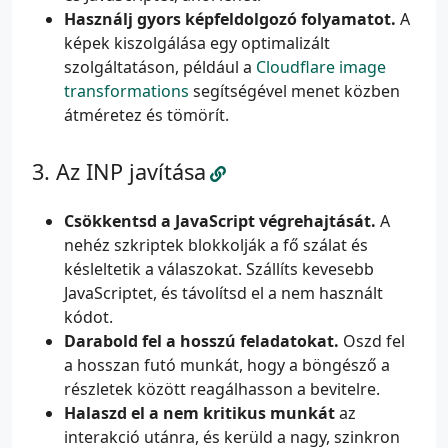
Használj gyors képfeldolgozó folyamatot.
A
képek kiszolgálása egy optimalizált
szolgáltatáson, például a
Cloudflare image
transformations
segítségével menet közben
átméretez és tömörít.
Az INP javítása
Csökkentsd a JavaScript végrehajtását.
A
nehéz szkriptek blokkolják a fő szálat és
késleltetik a válaszokat. Szállíts kevesebb
JavaScriptet, és távolítsd el a nem használt
kódot.
Darabold fel a hosszú feladatokat.
Oszd fel
a hosszan futó munkát, hogy a böngésző a
részletek között reagálhasson a bevitelre.
Halaszd el a nem kritikus munkát
az
interakció utánra, és kerüld a nagy, szinkron