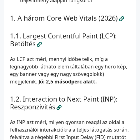
teljesítmény alapján rangsorol
A három Core Web Vitals (2026)
Largest Contentful Paint (LCP):
Betöltés
Az LCP azt méri, mennyi időbe telik, míg a
legnagyobb látható elem (általában egy hero kép,
egy banner vagy egy nagy szövegblokk)
megjelenik.
Jó: 2,5 másodperc alatt.
Interaction to Next Paint (INP):
Reszponzivitás
Az INP azt méri, milyen gyorsan reagál az oldal a
felhasználói interakciókra a teljes látogatás során,
felváltva a régebbi First Input Delay (FID) mutatót