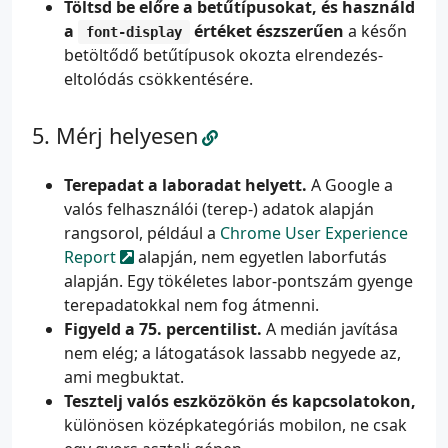
Töltsd be előre a betűtípusokat, és használd
a
értéket észszerűen
a későn
font-display
betöltődő betűtípusok okozta elrendezés-
eltolódás csökkentésére.
Mérj helyesen
Terepadat a laboradat helyett.
A Google a
valós felhasználói (terep-) adatok alapján
rangsorol, például a
Chrome User Experience
Report
alapján, nem egyetlen laborfutás
alapján. Egy tökéletes labor-pontszám gyenge
terepadatokkal nem fog átmenni.
Figyeld a 75. percentilist.
A medián javítása
nem elég; a látogatások lassabb negyede az,
ami megbuktat.
Tesztelj valós eszközökön és kapcsolatokon,
különösen középkategóriás mobilon, ne csak