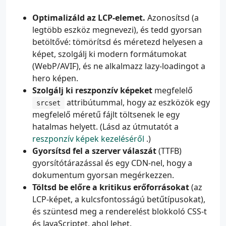
Optimalizáld az LCP-elemet.
Azonosítsd (a
legtöbb eszköz megnevezi), és tedd gyorsan
betöltővé: tömörítsd és méretezd helyesen a
képet, szolgálj ki modern formátumokat
(WebP/AVIF), és ne alkalmazz lazy-loadingot a
hero képen.
Szolgálj ki reszponzív képeket
megfelelő
attribútummal, hogy az eszközök egy
srcset
megfelelő méretű fájlt töltsenek le egy
hatalmas helyett. (Lásd az útmutatót a
reszponzív képek kezeléséről
.)
Gyorsítsd fel a szerver válaszát
(TTFB)
gyorsítótárazással és egy CDN-nel, hogy a
dokumentum gyorsan megérkezzen.
Töltsd be előre a kritikus erőforrásokat
(az
LCP-képet, a kulcsfontosságú betűtípusokat),
és szüntesd meg a renderelést blokkoló CSS-t
és JavaScriptet, ahol lehet.