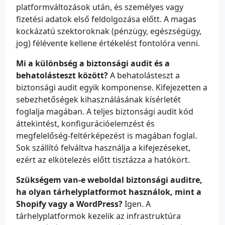
platformváltozások után, és személyes vagy
fizetési adatok első feldolgozása előtt. A magas
kockázatú szektoroknak (pénzügy, egészségügy,
jog) félévente kellene értékelést fontolóra venni.
Mi a különbség a biztonsági audit és a
behatolásteszt között?
A behatolásteszt a
biztonsági audit egyik komponense. Kifejezetten a
sebezhetőségek kihasználásának kísérletét
foglalja magában. A teljes biztonsági audit kód
áttekintést, konfigurációelemzést és
megfelelőség-feltérképezést is magában foglal.
Sok szállító felváltva használja a kifejezéseket,
ezért az elkötelezés előtt tisztázza a hatókört.
Szükségem van-e weboldal biztonsági auditre,
ha olyan tárhelyplatformot használok, mint a
Shopify vagy a WordPress?
Igen. A
tárhelyplatformok kezelik az infrastruktúra