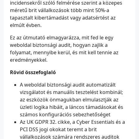
incidensekről szóló felmérése szerint a közepes
méretű brit vállalkozások több mint 50%-a
tapasztalt kibertámadást vagy adatsértést az
elmúlt évben.
Ez az útmutató elmagyarázza, mit fed le egy
weboldal biztonsági audit, hogyan zajlik a
folyamat, mennyibe kerül, és mit kell tennie az
eredményekkel.
Rövid összefoglaló
A weboldal biztonsági audit automatizált
vizsgálatot és manuális tesztelést kombinál;
az eszközök önmagukban elmulasztják az
üzleti logika hibáit, a láncos támadásokat és
számos konfigurációs sebezhetőséget
Az UK GDPR 32. cikke, a Cyber Essentials és a
PCI DSS jogi okokat teremt a brit
vállalkozások számára rendszeres auditok