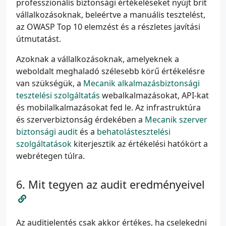
professzionális biztonsági értékeléseket nyújt brit
vállalkozásoknak, beleértve a manuális tesztelést,
az OWASP Top 10 elemzést és a részletes javítási
útmutatást.
Azoknak a vállalkozásoknak, amelyeknek a
weboldalt meghaladó szélesebb körű értékelésre
van szükségük, a
Mecanik alkalmazásbiztonsági
tesztelési szolgáltatás
webalkalmazásokat, API-kat
és mobilalkalmazásokat fed le. Az infrastruktúra
és szerverbiztonság érdekében a
Mecanik szerver
biztonsági audit
és a
behatolástesztelési
szolgáltatások
kiterjesztik az értékelési hatókört a
webrétegen túlra.
Mit tegyen az audit eredményeivel
Az auditjelentés csak akkor értékes, ha cselekedni