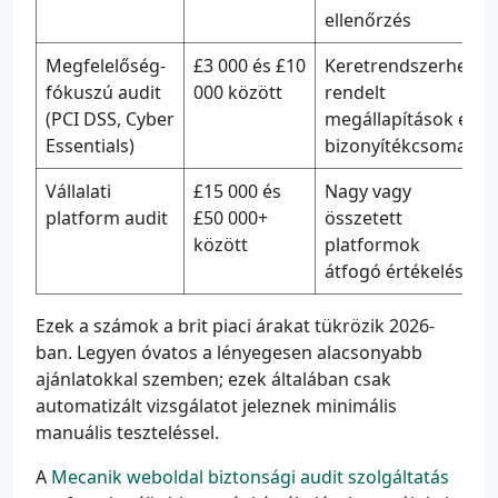
ellenőrzés
Megfelelőség-
£3 000 és £10
Keretrendszerhez
fókuszú audit
000 között
rendelt
(PCI DSS, Cyber
megállapítások és
Essentials)
bizonyítékcsomag
Vállalati
£15 000 és
Nagy vagy
platform audit
£50 000+
összetett
között
platformok
átfogó értékelése
Ezek a számok a brit piaci árakat tükrözik 2026-
ban. Legyen óvatos a lényegesen alacsonyabb
ajánlatokkal szemben; ezek általában csak
automatizált vizsgálatot jeleznek minimális
manuális teszteléssel.
A
Mecanik weboldal biztonsági audit szolgáltatás