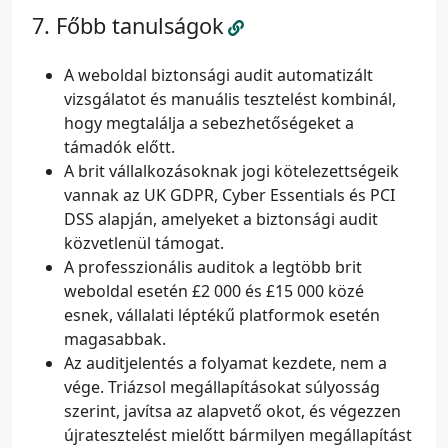
Főbb tanulságok
A weboldal biztonsági audit automatizált
vizsgálatot és manuális tesztelést kombinál,
hogy megtalálja a sebezhetőségeket a
támadók előtt.
A brit vállalkozásoknak jogi kötelezettségeik
vannak az UK GDPR, Cyber Essentials és PCI
DSS alapján, amelyeket a biztonsági audit
közvetlenül támogat.
A professzionális auditok a legtöbb brit
weboldal esetén £2 000 és £15 000 közé
esnek, vállalati léptékű platformok esetén
magasabbak.
Az auditjelentés a folyamat kezdete, nem a
vége. Triázsol megállapításokat súlyosság
szerint, javítsa az alapvető okot, és végezzen
újratesztelést mielőtt bármilyen megállapítást