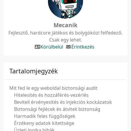
Mecanik
Fejlesztő, hardcore játékos és bolygóközi felfedező.
Csak egy lehet.
Körülbelül
Érintkezés
Tartalomjegyzék
Mit fed le egy weboldal biztonsági audit
Hitelesítés és hozzáférés-vezérlés
Beviteli érvényesítés és injekciós kockázatok
Biztonsági fejlécek és átviteli biztonság
Harmadik feles függőségek
Érzékeny adatok kitettsége
Üzleti logika hibák