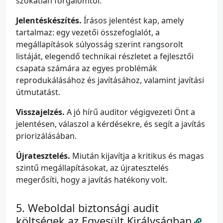
szokatlan forgalomtól.
Jelentéskészítés.
Írásos jelentést kap, amely
tartalmaz: egy vezetői összefoglalót, a
megállapítások súlyosság szerint rangsorolt
listáját, elegendő technikai részletet a fejlesztői
csapata számára az egyes problémák
reprodukálásához és javításához, valamint javítási
útmutatást.
Visszajelzés.
A jó hírű auditor végigvezeti Önt a
jelentésen, válaszol a kérdésekre, és segít a javítás
priorizálásában.
Újratesztelés.
Miután kijavítja a kritikus és magas
szintű megállapításokat, az újratesztelés
megerősíti, hogy a javítás hatékony volt.
Weboldal biztonsági audit
költségek az Egyesült Királyságban