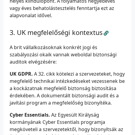
helyes kiindulópont. A folyamatos negyedéves
vagy éves behatolástesztelés fenntartja ezt az
alapvonalat idővel.
UK megfelelőségi kontextus
A brit vállalkozásoknak konkrét jogi és
szabályozási okaik vannak weboldal biztonsági
auditok elvégzésére:
UK GDPR.
A 32. cikk kötelezi a szervezeteket, hogy
megfelelő technikai intézkedéseket vezessenek be
a kockázatnak megfelelő biztonság biztosítása
érdekében. A dokumentált biztonsági audit és a
javítási program a megfelelőség bizonyítéka.
Cyber Essentials.
Az Egyesült Királyság
kormányának Cyber Essentials programja
megköveteli a szervezetektől, hogy bizonyítsák az