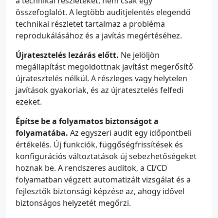
a technikai részleteket, nem csak egy
összefoglalót. A legtöbb auditjelentés elegendő
technikai részletet tartalmaz a probléma
reprodukálásához és a javítás megértéséhez.
Újratesztelés lezárás előtt.
Ne jelöljön
megállapítást megoldottnak javítást megerősítő
újratesztelés nélkül. A részleges vagy helytelen
javítások gyakoriak, és az újratesztelés felfedi
ezeket.
Építse be a folyamatos biztonságot a
folyamatába.
Az egyszeri audit egy időpontbeli
értékelés. Új funkciók, függőségfrissítések és
konfigurációs változtatások új sebezhetőségeket
hoznak be. A rendszeres auditok, a CI/CD
folyamatban végzett automatizált vizsgálat és a
fejlesztők biztonsági képzése az, ahogy idővel
biztonságos helyzetét megőrzi.