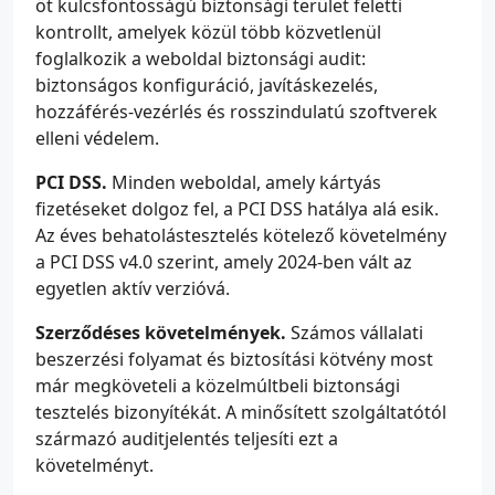
öt kulcsfontosságú biztonsági terület feletti
kontrollt, amelyek közül több közvetlenül
foglalkozik a weboldal biztonsági audit:
biztonságos konfiguráció, javításkezelés,
hozzáférés-vezérlés és rosszindulatú szoftverek
elleni védelem.
PCI DSS.
Minden weboldal, amely kártyás
fizetéseket dolgoz fel, a PCI DSS hatálya alá esik.
Az éves behatolástesztelés kötelező követelmény
a PCI DSS v4.0 szerint, amely 2024-ben vált az
egyetlen aktív verzióvá.
Szerződéses követelmények.
Számos vállalati
beszerzési folyamat és biztosítási kötvény most
már megköveteli a közelmúltbeli biztonsági
tesztelés bizonyítékát. A minősített szolgáltatótól
származó auditjelentés teljesíti ezt a
követelményt.