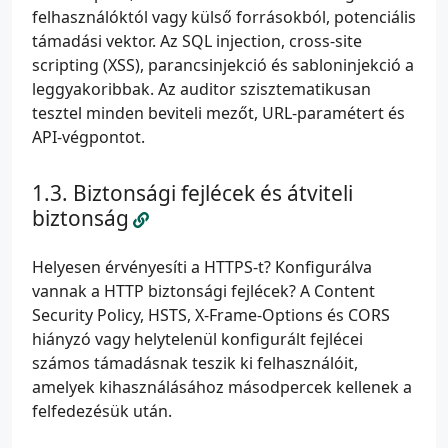
felhasználóktól vagy külső forrásokból, potenciális
támadási vektor. Az SQL injection, cross-site
scripting (XSS), parancsinjekció és sabloninjekció a
leggyakoribbak. Az auditor szisztematikusan
tesztel minden beviteli mezőt, URL-paramétert és
API-végpontot.
Biztonsági fejlécek és átviteli
biztonság
Helyesen érvényesíti a HTTPS-t? Konfigurálva
vannak a HTTP biztonsági fejlécek? A Content
Security Policy, HSTS, X-Frame-Options és CORS
hiányzó vagy helytelenül konfigurált fejlécei
számos támadásnak teszik ki felhasználóit,
amelyek kihasználásához másodpercek kellenek a
felfedezésük után.