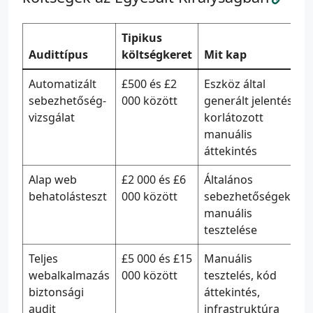
Tipikus
Audittípus
költségkeret
Mit kap
Automatizált
£500 és £2
Eszköz által
sebezhetőség-
000 között
generált jelentés,
vizsgálat
korlátozott
manuális
áttekintés
Alap web
£2 000 és £6
Általános
behatolásteszt
000 között
sebezhetőségek
manuális
tesztelése
Teljes
£5 000 és £15
Manuális
webalkalmazás
000 között
tesztelés, kód
biztonsági
áttekintés,
audit
infrastruktúra