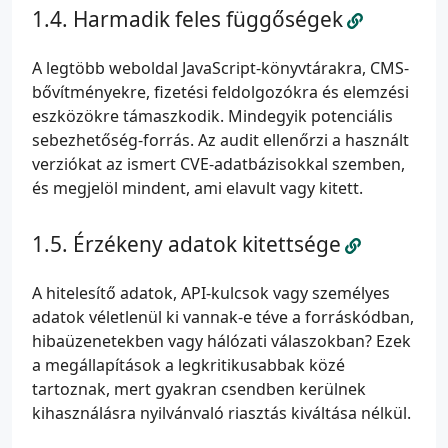
Harmadik feles függőségek
A legtöbb weboldal JavaScript-könyvtárakra, CMS-
bővítményekre, fizetési feldolgozókra és elemzési
eszközökre támaszkodik. Mindegyik potenciális
sebezhetőség-forrás. Az audit ellenőrzi a használt
verziókat az ismert CVE-adatbázisokkal szemben,
és megjelöl mindent, ami elavult vagy kitett.
Érzékeny adatok kitettsége
A hitelesítő adatok, API-kulcsok vagy személyes
adatok véletlenül ki vannak-e téve a forráskódban,
hibaüzenetekben vagy hálózati válaszokban? Ezek
a megállapítások a legkritikusabbak közé
tartoznak, mert gyakran csendben kerülnek
kihasználásra nyilvánvaló riasztás kiváltása nélkül.