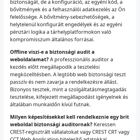
biztonságát, de a konfiguráció, az egyéni kód, a
bővítmények és a felhasználói adatkezelés az Ön
felelőssége. A bővítmény-sebezhetőségek, a
helytelenül konfigurált engedélyek és az egyéni
pénztári logika a tárhelyplatformokon való
kompromisszum általános forrásai.
Offline viszi-e a biztonsági audit a
weboldalamat?
A professzionális auditor a
kezdés előtt megállapodik a tesztelési
megközelítésben. A legtöbb web biztonsági teszt
passzív és nem zavarja a rendelkezésre állást.
Bizonyos tesztek, mint a szolgáltatásmegtagadás
tesztelése, kifejezett megállapodást igényelnek és
általában munkaidőn kívül futnak.
Milyen képesítésekkel kell rendelkeznie egy brit
weboldal biztonsági auditornak?
Keressen
CREST-regisztrált vállalatokat vagy CREST CRT vagy
CCT Web Application hitelesítő adatokkal