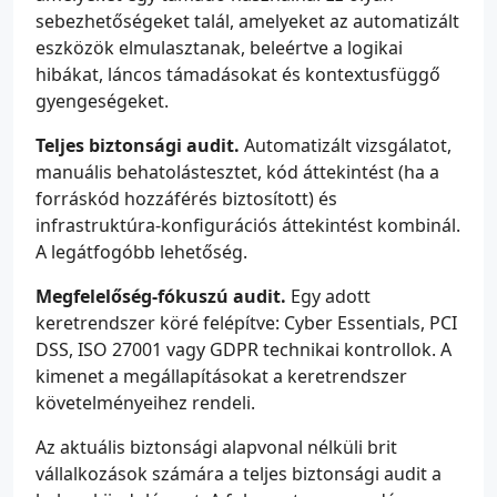
sebezhetőségeket talál, amelyeket az automatizált
eszközök elmulasztanak, beleértve a logikai
hibákat, láncos támadásokat és kontextusfüggő
gyengeségeket.
Teljes biztonsági audit.
Automatizált vizsgálatot,
manuális behatolástesztet, kód áttekintést (ha a
forráskód hozzáférés biztosított) és
infrastruktúra-konfigurációs áttekintést kombinál.
A legátfogóbb lehetőség.
Megfelelőség-fókuszú audit.
Egy adott
keretrendszer köré felépítve: Cyber Essentials, PCI
DSS, ISO 27001 vagy GDPR technikai kontrollok. A
kimenet a megállapításokat a keretrendszer
követelményeihez rendeli.
Az aktuális biztonsági alapvonal nélküli brit
vállalkozások számára a teljes biztonsági audit a