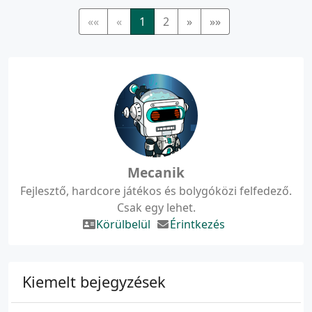
««
«
1
2
»
»»
Mecanik
Fejlesztő, hardcore játékos és bolygóközi felfedező.
Csak egy lehet.
Körülbelül
Érintkezés
Kiemelt bejegyzések