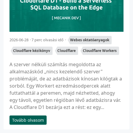
2026-06-28
7 perc olvasási idő
Webes oktatóanyagok
Cloudflare kézikönyv
Cloudflare
Cloudflare Workers
A szerver nélküli számítás megoldotta az
alkalmazáskód „nincs kezelendő szerver"
problémáját, de az adatbázisok kínosan kilógtak a
sorból. Egy Workert ezredmásodpercek alatt
futtathattál a peremen, majd nézhetted, ahogy
egy távoli, egyetlen régióban lévő adatbázisra vár.
A Cloudflare D1 bezárja ezt a rést: ez egy...
Tovább olvasom