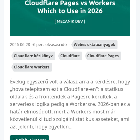
2026-06-28
6 perc olvasási idő
Webes oktatóanyagok
Cloudflare kézikönyv
Cloudflare
Cloudflare Pages
Cloudflare Workers
Évekig egyszerű volt a válasz arra a kérdésre, hogy
„hova telepítsem ezt a Cloudflare-en": a statikus
oldalak és a frontendek a Pagesre kerültek, a
serverless logika pedig a Workersre. 2026-ban ez a
határ elmosódott, mert a Workers most már
közvetlenül ki tud szolgálni statikus asseteket, ami
azt jelenti, hogy egyetlen...