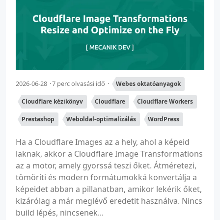
2026-06-28
7 perc olvasási idő
Webes oktatóanyagok
Cloudflare kézikönyv
Cloudflare
Cloudflare Workers
Prestashop
Weboldal-optimalizálás
WordPress
Ha a Cloudflare Images az a hely, ahol a képeid
laknak, akkor a Cloudflare Image Transformations
az a motor, amely gyorssá teszi őket. Átméretezi,
tömöríti és modern formátumokká konvertálja a
képeidet abban a pillanatban, amikor lekérik őket,
kizárólag a már meglévő eredetit használva. Nincs
build lépés, nincsenek...