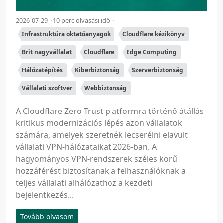
2026-07-29
10 perc olvasási idő
Infrastruktúra oktatóanyagok
Cloudflare kézikönyv
Brit nagyvállalat
Cloudflare
Edge Computing
Hálózatépítés
Kiberbiztonság
Szerverbiztonság
Vállalati szoftver
Webbiztonság
A Cloudflare Zero Trust platformra történő átállás
kritikus modernizációs lépés azon vállalatok
számára, amelyek szeretnék lecserélni elavult
vállalati VPN-hálózataikat 2026-ban. A
hagyományos VPN-rendszerek széles körű
hozzáférést biztosítanak a felhasználóknak a
teljes vállalati alhálózathoz a kezdeti
bejelentkezés...
Tovább olvasom