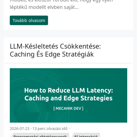
léptékű modellt elvben saját...
Tovább olvasom
LLM-Késleltetés Csökkentése:
Caching És Edge Stratégiák
2026-07-23
13 perc olvasási idő
Programozási oktatóanyagok
AI integráció