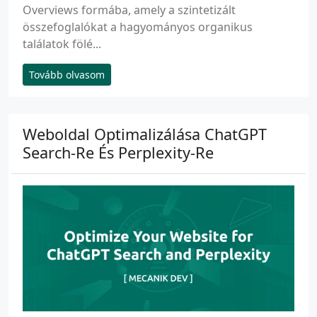
Overviews formába, amely a szintetizált
összefoglalókat a hagyományos organikus
találatok fölé...
Tovább olvasom
Weboldal Optimalizálása ChatGPT
Search-Re És Perplexity-Re