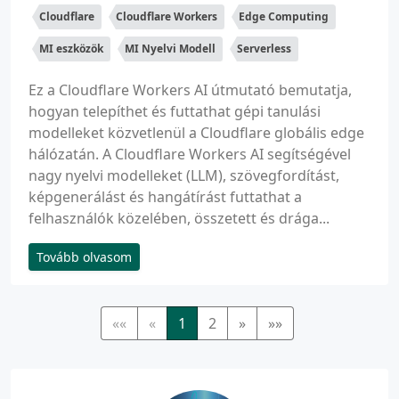
Cloudflare
Cloudflare Workers
Edge Computing
MI eszközök
MI Nyelvi Modell
Serverless
Ez a Cloudflare Workers AI útmutató bemutatja,
hogyan telepíthet és futtathat gépi tanulási
modelleket közvetlenül a Cloudflare globális edge
hálózatán. A Cloudflare Workers AI segítségével
nagy nyelvi modelleket (LLM), szövegfordítást,
képgenerálást és hangátírást futtathat a
felhasználók közelében, összetett és drága...
Tovább olvasom
««
«
1
2
»
»»