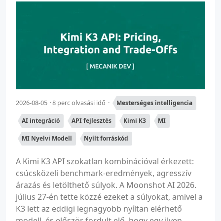
2026-08-05
8 perc olvasási idő
Mesterséges intelligencia
AI integráció
API fejlesztés
Kimi K3
MI
MI Nyelvi Modell
Nyílt forráskód
A Kimi K3 API szokatlan kombinációval érkezett:
csúcsközeli benchmark-eredmények, agresszív
árazás és letölthető súlyok. A Moonshot AI 2026.
július 27-én tette közzé ezeket a súlyokat, amivel a
K3 lett az eddigi legnagyobb nyíltan elérhető
modell, és először fordult elő, hogy egy ilyen