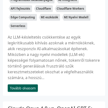
API fejlesztés
Cloudflare
Cloudflare Workers
Edge Computing
MI eszközök
MI Nyelvi Modell
Serverless
Az LLM-késleltetés csökkentése az egyik
legkritikusabb kihívás azoknak a mérnököknek,
akik reszponzív AI-alkalmazásokat építenek.
Miközben a nagy nyelvi modellek (LLM-ek)
képességei folyamatosan nőnek, tokenről tokenre
történő generálásuk frusztráló szűk
keresztmetszeteket okozhat a végfelhasználók
számára, a hosszú...
Tovább olvasom