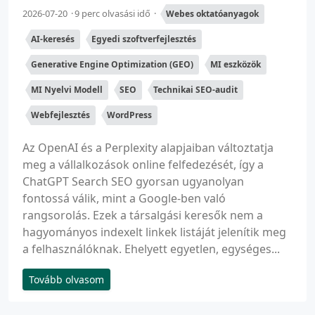
2026-07-20
9 perc olvasási idő
Webes oktatóanyagok
AI-keresés
Egyedi szoftverfejlesztés
Generative Engine Optimization (GEO)
MI eszközök
MI Nyelvi Modell
SEO
Technikai SEO-audit
Webfejlesztés
WordPress
Az OpenAI és a Perplexity alapjaiban változtatja
meg a vállalkozások online felfedezését, így a
ChatGPT Search SEO gyorsan ugyanolyan
fontossá válik, mint a Google-ben való
rangsorolás. Ezek a társalgási keresők nem a
hagyományos indexelt linkek listáját jelenítik meg
a felhasználóknak. Ehelyett egyetlen, egységes...
Tovább olvasom