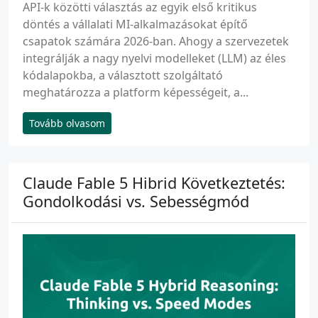
API-k közötti választás az egyik első kritikus
döntés a vállalati MI-alkalmazásokat építő
csapatok számára 2026-ban. Ahogy a szervezetek
integrálják a nagy nyelvi modelleket (LLM) az éles
kódalapokba, a választott szolgáltató
meghatározza a platform képességeit, a...
Tovább olvasom
Claude Fable 5 Hibrid Következtetés:
Gondolkodási vs. Sebességmód