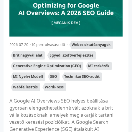
2026-07-20
10 perc olvasási idő
Webes oktatóanyagok
Brit nagyvállalat
Egyedi szoftverfejlesztés
Generative Engine Optimization (GEO)
MI eszközök
MI Nyelvi Modell
SEO
Technikai SEO-audit
Webfejlesztés
WordPress
A Google AI Overviews SEO helyes beállítása
gyorsan elengedhetetlenné vált azoknak a brit
vállalkozásoknak, amelyek meg akarják tartani
vezető keresési pozícióikat. A Google Search
Generative Experience (SGE) átalakult AI