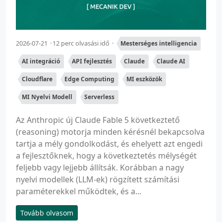
2026-07-21
12 perc olvasási idő
Mesterséges intelligencia
AI integráció
API fejlesztés
Claude
Claude AI
Cloudflare
Edge Computing
MI eszközök
MI Nyelvi Modell
Serverless
Az Anthropic új Claude Fable 5 következtető
(reasoning) motorja minden kérésnél bekapcsolva
tartja a mély gondolkodást, és ehelyett azt engedi
a fejlesztőknek, hogy a következtetés mélységét
feljebb vagy lejjebb állítsák. Korábban a nagy
nyelvi modellek (LLM-ek) rögzített számítási
paraméterekkel működtek, és a...
Tovább olvasom