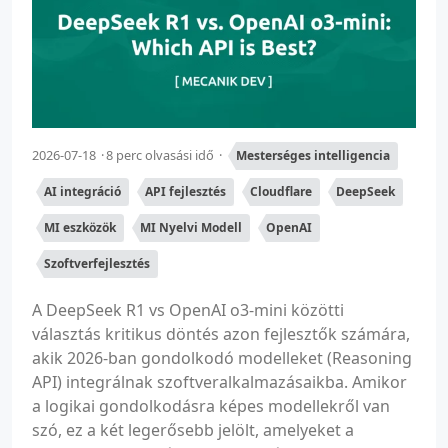
2026-07-18
8 perc olvasási idő
Mesterséges intelligencia
AI integráció
API fejlesztés
Cloudflare
DeepSeek
MI eszközök
MI Nyelvi Modell
OpenAI
Szoftverfejlesztés
A DeepSeek R1 vs OpenAI o3-mini közötti
választás kritikus döntés azon fejlesztők számára,
akik 2026-ban gondolkodó modelleket (Reasoning
API) integrálnak szoftveralkalmazásaikba. Amikor
a logikai gondolkodásra képes modellekről van
szó, ez a két legerősebb jelölt, amelyeket a