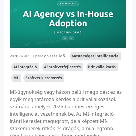
2026-07-02
7 perc olvasási idő
Mesterséges intelligencia
AI integráció
AI szoftverfejlesztés
Brit vállalkozás
MI
Szoftver kiszervezés
MI-ügynökség vagy házon belüli megoldás: ez az
egyik meghatározó kérdés a brit vállalkozások
számára, amelyek 2026-ban mesterséges
intelligenciát vezetnének be. Az MI-integráció
iránti kereslet megugrott, de a képzett MI-
szakemberek ritkák és drágák, ami a legtöbb
céget arra kényszeríti, hogy mérlegelje:...