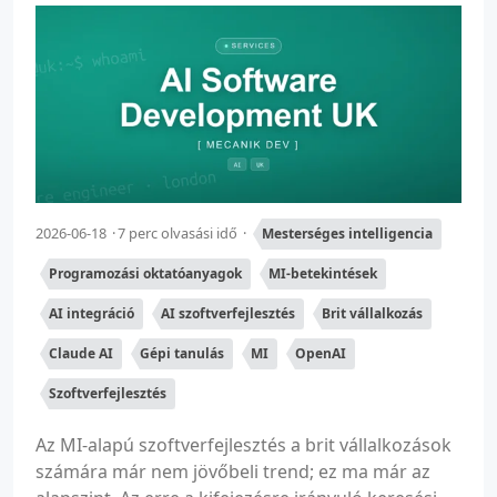
2026-06-18
7 perc olvasási idő
Mesterséges intelligencia
Programozási oktatóanyagok
MI-betekintések
AI integráció
AI szoftverfejlesztés
Brit vállalkozás
Claude AI
Gépi tanulás
MI
OpenAI
Szoftverfejlesztés
Az MI-alapú szoftverfejlesztés a brit vállalkozások
számára már nem jövőbeli trend; ez ma már az