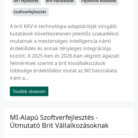
API fejlesztés
Brit vállalkozás
Fejlesztői eszközök
Szoftverfejlesztés
A brit KKV-k technológia-adaptációját vizsgáló
kutatások következetesen jelentős szakadékot
mutatnak a mesterséges intelligencia iránti
érdeklődés és annak tényleges integrációja
között. A 2025-ben és 2026-ban végzett ágazati
felmérések szerint a brit kisvállalkozások
többsége érdeklődést mutat az MI használata
iránt a...
Tovább olvasom
MI-Alapú Szoftverfejlesztés -
Útmutató Brit Vállalkozásoknak