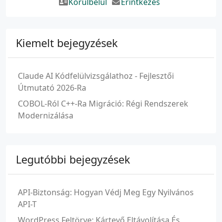
Körülbelül
Érintkezés
Kiemelt bejegyzések
Claude AI Kódfelülvizsgálathoz - Fejlesztői
Útmutató 2026-Ra
COBOL-Ról C++-Ra Migráció: Régi Rendszerek
Modernizálása
Legutóbbi bejegyzések
API-Biztonság: Hogyan Védj Meg Egy Nyilvános
API-T
WordPress Feltörve: Kártevő Eltávolítása És