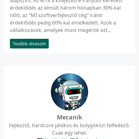
alapszint. Az erre a kifejezésre irányuló keresési
érdeklődés az elmúlt három hónapban 30%-kal
nőtt, az “MI szoftverfejlesztő cég” iránti
érdeklődés pedig 60%-kal emelkedett. Azok a
vállalkozások, amelyek most megértik ezt...
Tovább olvasom
Mecanik
Fejlesztő, hardcore játékos és bolygóközi felfedező.
Csak egy lehet.