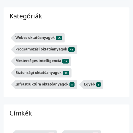
Kategóriák
Webes oktatóanyagok
55
Programozási oktatóanyagok
41
Mesterséges intelligencia
28
Biztonsági oktatóanyagok
18
Infrastruktúra oktatóanyagok
Egyéb
8
3
Címkék