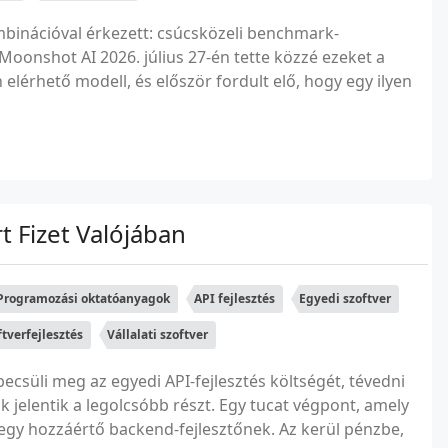
mbinációval érkezett: csúcsközeli benchmark-
Moonshot AI 2026. július 27-én tette közzé ezeket a
n elérhető modell, és először fordult elő, hogy egy ilyen
t Fizet Valójában
Programozási oktatóanyagok
API fejlesztés
Egyedi szoftver
ftverfejlesztés
Vállalati szoftver
csüli meg az egyedi API-fejlesztés költségét, tévedni
jelentik a legolcsóbb részt. Egy tucat végpont, amely
 egy hozzáértő backend-fejlesztőnek. Az kerül pénzbe,