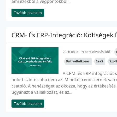
ami ezekből a végpontokból...
Tovább olvasom
CRM- És ERP-Integráció: Költségek 
2026-08-03
9 perc olvasási idő
Brit vállalkozás
SaaS
Szof
A CRM- és ERP-integrációt s
holott szinte soha nem az. Mindkét rendszernek van 
csatoló. A nehézséget az okozza, hogy az értékesítés 
ugyanazt a vállalkozást, és az...
Tovább olvasom