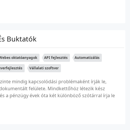
És Buktatók
Webes oktatóanyagok
API fejlesztés
Automatizálás
tverfejlesztés
Vállalati szoftver
zinte mindig kapcsolódási problémaként írják le,
dokumentált felülete. Mindkettőhöz létezik kész
és a pénzügy évek óta két különböző szótárral írja le