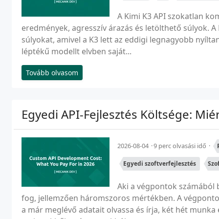
A Kimi K3 API szokatlan ko
eredmények, agresszív árazás és letölthető súlyok. A 
súlyokat, amivel a K3 lett az eddigi legnagyobb nyílta
léptékű modellt elvben saját...
Tovább olvasom
Egyedi API-Fejlesztés Költsége: Miér
2026-08-04
9 perc olvasási idő
Egyedi szoftverfejlesztés
Szo
Aki a végpontok számából be
fog, jellemzően háromszoros mértékben. A végpontok 
a már meglévő adatait olvassa és írja, két hét munka