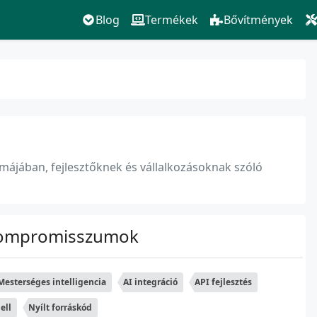
Blog
Termékek
Bővítmények
májában, fejlesztőknek és vállalkozásoknak szóló
s Kompromisszumok
Mesterséges intelligencia
AI integráció
API fejlesztés
ell
Nyílt forráskód