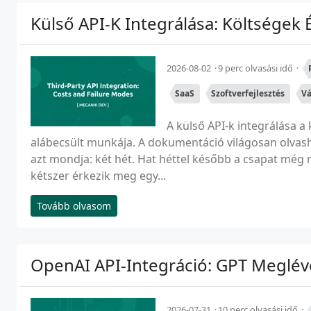
Külső API-K Integrálása: Költségek 
2026-08-02
9 perc olvasási idő
SaaS
Szoftverfejlesztés
Vá
A külső API-k integrálása 
alábecsült munkája. A dokumentáció világosan olvashat
azt mondja: két hét. Hat héttel később a csapat még 
kétszer érkezik meg egy...
Tovább olvasom
OpenAI API-Integráció: GPT Meglév
2026-07-31
10 perc olvasási idő