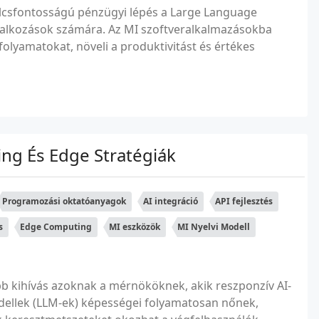
lcsfontosságú pénzügyi lépés a Large Language
llalkozások számára. Az MI szoftveralkalmazásokba
folyamatokat, növeli a produktivitást és értékes
ng És Edge Stratégiák
Programozási oktatóanyagok
AI integráció
API fejlesztés
s
Edge Computing
MI eszközök
MI Nyelvi Modell
bb kihívás azoknak a mérnököknek, akik reszponzív AI-
dellek (LLM-ek) képességei folyamatosan nőnek,