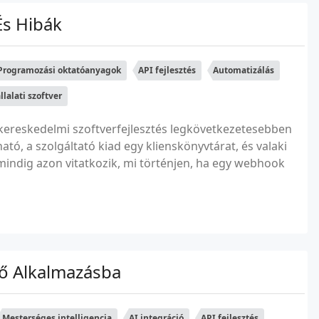
És Hibák
Programozási oktatóanyagok
API fejlesztés
Automatizálás
llalati szoftver
a kereskedelmi szoftverfejlesztés legkövetkezetesebben
ó, a szolgáltató kiad egy klienskönyvtárat, és valaki
mindig azon vitatkozik, mi történjen, ha egy webhook
ő Alkalmazásba
Mesterséges intelligencia
AI integráció
API fejlesztés