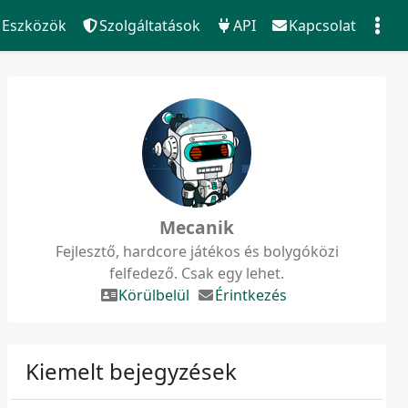
Eszközök
Szolgáltatások
API
Kapcsolat
Mecanik
Fejlesztő, hardcore játékos és bolygóközi
felfedező. Csak egy lehet.
Körülbelül
Érintkezés
Kiemelt bejegyzések