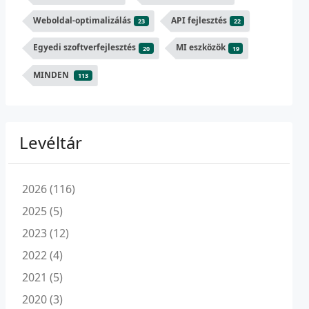
Weboldal-optimalizálás
API fejlesztés
23
22
Egyedi szoftverfejlesztés
MI eszközök
20
19
MINDEN
113
Levéltár
2026 (116)
2025 (5)
2023 (12)
2022 (4)
2021 (5)
2020 (3)