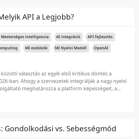
Melyik API a Legjobb?
Mesterséges intelligencia
AI integráció
API fejlesztés
omputing
MI eszközök
MI Nyelvi Modell
OpenAI
közötti választás az egyik első kritikus döntés a
026-ban. Ahogy a szervezetek integrálják a nagy nyelvi
zolgáltató meghatározza a platform képességeit, a...
és: Gondolkodási vs. Sebességmód