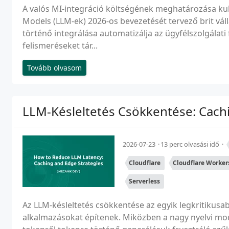
A valós MI-integráció költségének meghatározása ku
Models (LLM-ek) 2026-os bevezetését tervező brit vá
történő integrálása automatizálja az ügyfélszolgálati 
felismeréseket tár...
Tovább olvasom
LLM-Késleltetés Csökkentése: Cachi
2026-07-23
13 perc olvasási idő
Cloudflare
Cloudflare Worker
Serverless
Az LLM-késleltetés csökkentése az egyik legkritikusa
alkalmazásokat építenek. Miközben a nagy nyelvi mo