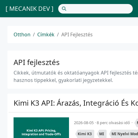
[ MECANIK DEV ]
Otthon
Címkék
API Fejlesztés
API fejlesztés
Cikkek, útmutatók és oktatóanyagok API fejlesztés té
hasznos tippekkel, gyakorlati jegyzetekkel.
Kimi K3 API: Árazás, Integráció É
2026-08-05
8 perc olvasási idő
Kimi K3
MI
MI Nyelvi Mod