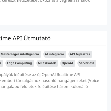
k keresztmetszeteket okozhat a végfelhasználók
time API Útmutató
Mesterséges intelligencia
AI integráció
API fejlesztés
s
Edge Computing
MI eszközök
OpenAI
Serverless
opályák kiépítése az új OpenAI Realtime API
ogy emberi társalgáshoz hasonló hangágenseket (Voice
hangalapú felületek felépítése három különálló