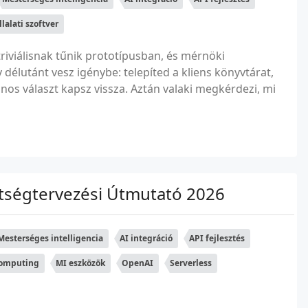
llalati szoftver
riviálisnak tűnik prototípusban, és mérnöki
délutánt vesz igénybe: telepíted a kliens könyvtárat,
znos választ kapsz vissza. Aztán valaki megkérdezi, mi
öltségtervezési Útmutató 2026
Mesterséges intelligencia
AI integráció
API fejlesztés
omputing
MI eszközök
OpenAI
Serverless