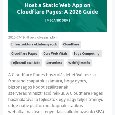
2026-07-19
9 perc olvasási idő
Infrastruktúra oktatóanyagok
Cloudflare
Cloudflare Pages
Core Web Vitals
Edge Computing
Fejlesztői eszközök
Serverless
Webfejlesztés
A Cloudflare Pages hosztolás lehetővé teszi a
frontend csapatok számára, hogy gyors,
biztonságos kódot szállítsanak
szerveradminisztráció nélkül. A Cloudflare Pages
használatával a fejlesztők egy nagy teljesítményű,
edge-natív platformot kapnak statikus
webalkalmazások, egyoldalas alkalmazások (SPA)