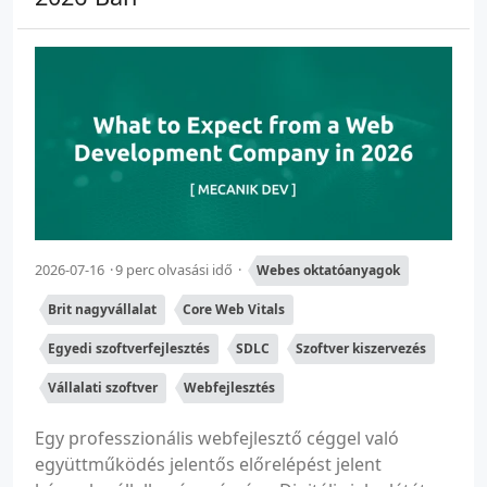
2026-07-16
9 perc olvasási idő
Webes oktatóanyagok
Brit nagyvállalat
Core Web Vitals
Egyedi szoftverfejlesztés
SDLC
Szoftver kiszervezés
Vállalati szoftver
Webfejlesztés
Egy professzionális webfejlesztő céggel való
együttműködés jelentős előrelépést jelent