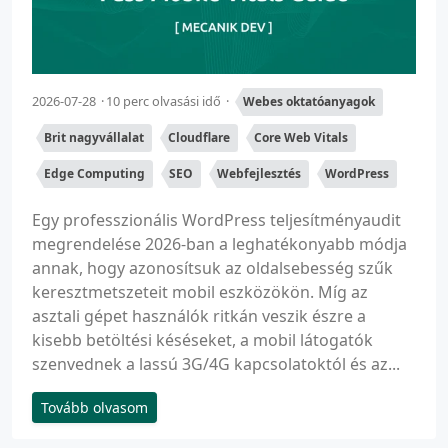
2026-07-28
10 perc olvasási idő
Webes oktatóanyagok
Brit nagyvállalat
Cloudflare
Core Web Vitals
Edge Computing
SEO
Webfejlesztés
WordPress
Egy professzionális WordPress teljesítményaudit
megrendelése 2026-ban a leghatékonyabb módja
annak, hogy azonosítsuk az oldalsebesség szűk
keresztmetszeteit mobil eszközökön. Míg az
asztali gépet használók ritkán veszik észre a
kisebb betöltési késéseket, a mobil látogatók
szenvednek a lassú 3G/4G kapcsolatoktól és az...
Tovább olvasom