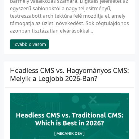
bármely vállalkozás számára. Digitális jelenlétét az
egyszerű sablonoktól a nagy teljesítményű,
testreszabott architektúra felé mozdítja el, amely
támogatja az üzleti növekedést. Sok cégtulajdonos
azonban tisztázatlan elvárásokkal...
Tovább olvasom
Headless CMS vs. Hagyományos CMS:
Melyik a Legjobb 2026-Ban?