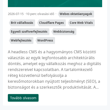
2026-07-15
10 perc olvasási idő
Webes oktatóanyagok
Brit vállalkozás
Cloudflare Pages
Core Web Vitals
Egyedi szoftverfejlesztés
Webbiztonság
Webfejlesztés
WordPress
A headless CMS és a hagyományos CMS közötti
választás az egyik legfontosabb architektúrális
döntés, amelyet egy vállalkozás meghoz a digitális
rendszereivel kapcsolatban. A tartalomkezelő
réteg közvetlenül befolyásolja a
keresőmotorokban nyújtott teljesítményt (SEO), a
biztonságot és a szerkesztők produktivitását. A...
Tovább olvasom