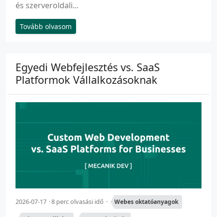
és szerveroldali...
Tovább olvasom
Egyedi Webfejlesztés vs. SaaS
Platformok Vállalkozásoknak
2026-07-17
8 perc olvasási idő
Webes oktatóanyagok