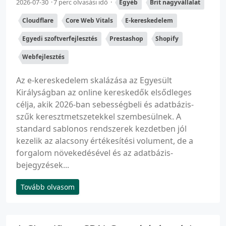
2026-07-30
7 perc olvasási idő
Egyéb
Brit nagyvállalat
Cloudflare
Core Web Vitals
E-kereskedelem
Egyedi szoftverfejlesztés
Prestashop
Shopify
Webfejlesztés
Az e-kereskedelem skalázása az Egyesült
Királyságban az online kereskedők elsődleges
célja, akik 2026-ban sebességbeli és adatbázis-
szűk keresztmetszetekkel szembesülnek. A
standard sablonos rendszerek kezdetben jól
kezelik az alacsony értékesítési volument, de a
forgalom növekedésével és az adatbázis-
bejegyzések...
Tovább olvasom