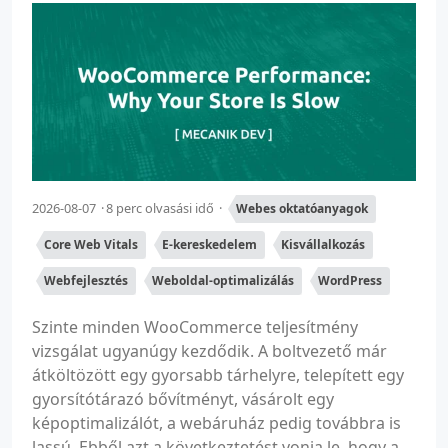
2026-08-07
8 perc olvasási idő
Webes oktatóanyagok
Core Web Vitals
E-kereskedelem
Kisvállalkozás
Webfejlesztés
Weboldal-optimalizálás
WordPress
Szinte minden WooCommerce teljesítmény
vizsgálat ugyanúgy kezdődik. A boltvezető már
átköltözött egy gyorsabb tárhelyre, telepített egy
gyorsítótárazó bővítményt, vásárolt egy
képoptimalizálót, a webáruház pedig továbbra is
lassú. Ebből azt a következtetést vonja le, hogy a