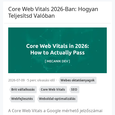
Core Web Vitals 2026-Ban: Hogyan
Teljesítsd Valóban
2026-07-09
5 perc olvasási idő
Webes oktatóanyagok
Brit vállalkozás
Core Web Vitals
SEO
Webfejlesztés
Weboldal-optimalizálás
A Core Web Vitals a Google mérhető jelzőszámai