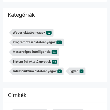
Kategóriák
Webes oktatóanyagok
55
Programozási oktatóanyagok
41
Mesterséges intelligencia
29
Biztonsági oktatóanyagok
18
Infrastruktúra oktatóanyagok
Egyéb
8
3
Címkék