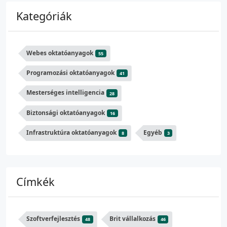
Kategóriák
Webes oktatóanyagok
55
Programozási oktatóanyagok
41
Mesterséges intelligencia
28
Biztonsági oktatóanyagok
16
Infrastruktúra oktatóanyagok
Egyéb
8
3
Címkék
Szoftverfejlesztés
Brit vállalkozás
48
46