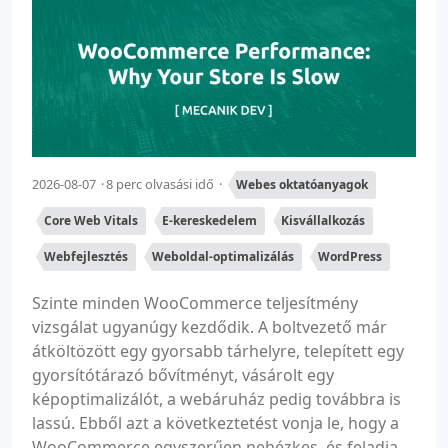
2026-08-07
8 perc olvasási idő
Webes oktatóanyagok
Core Web Vitals
E-kereskedelem
Kisvállalkozás
Webfejlesztés
Weboldal-optimalizálás
WordPress
Szinte minden WooCommerce teljesítmény
vizsgálat ugyanúgy kezdődik. A boltvezető már
átköltözött egy gyorsabb tárhelyre, telepített egy
gyorsítótárazó bővítményt, vásárolt egy
képoptimalizálót, a webáruház pedig továbbra is
lassú. Ebből azt a következtetést vonja le, hogy a
WooCommerce egyszerűen nehézkes, és feladja