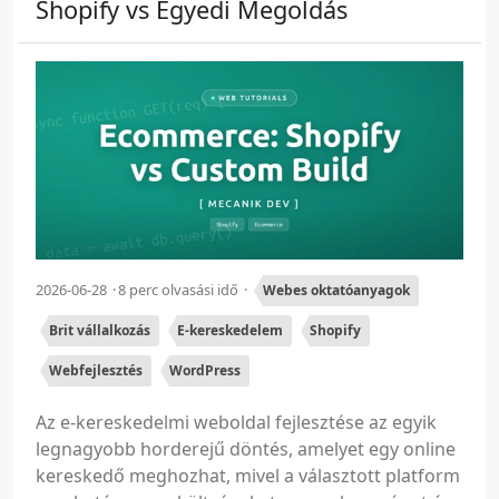
Shopify vs Egyedi Megoldás
2026-06-28
8 perc olvasási idő
Webes oktatóanyagok
Brit vállalkozás
E-kereskedelem
Shopify
Webfejlesztés
WordPress
Az e-kereskedelmi weboldal fejlesztése az egyik
legnagyobb horderejű döntés, amelyet egy online
kereskedő meghozhat, mivel a választott platform